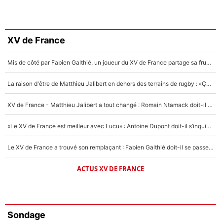
XV de France
Mis de côté par Fabien Galthié, un joueur du XV de France partage sa frustration : «ils ne me l’ont pas dit tout de suite»
La raison d'être de Matthieu Jalibert en dehors des terrains de rugby : «Ça m'atteint autant que si tu touches à un membre de ma famille»
XV de France - Matthieu Jalibert a tout changé : Romain Ntamack doit-il s’inquiéter pour sa place à un an de la Coupe du monde ?
«Le XV de France est meilleur avec Lucu» : Antoine Dupont doit-il s’inquiéter pour sa place ?
Le XV de France a trouvé son remplaçant : Fabien Galthié doit-il se passer d'Antoine Dupont ?
ACTUS XV DE FRANCE
Sondage