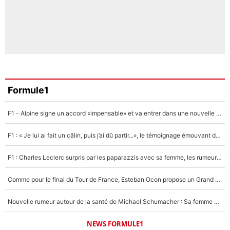
Formule1
F1 - Alpine signe un accord «impensable» et va entrer dans une nouvelle dimension : Grande nouvelle pour Pierre Gasly !
F1 : « Je lui ai fait un câlin, puis j’ai dû partir...», le témoignage émouvant de Max Verstappen sur sa fille
F1 : Charles Leclerc surpris par les paparazzis avec sa femme, les rumeurs étaient vraies !
Comme pour le final du Tour de France, Esteban Ocon propose un Grand Prix de Formule 1 à Paris : «Autour de l’Arc de Triomphe, ce serait génial» !
Nouvelle rumeur autour de la santé de Michael Schumacher : Sa femme Corinna sort du silence
NEWS FORMULE1