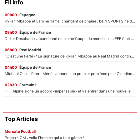
Fil info
09h00
Espagne
Kylian Mbappé et Lamine Yamal changent de chaîne : beIN SPORTS ne digère pas cette décision historique et prédit un fiasco pour la Liga
08h00
Équipe de France
Didier Deschamps abandonné en pleine Coupe du monde : «La FFF était déjà passée à Zinedine Zidane»
06h00
Real Madrid
«C'est une fierté» : La signature de Kylian Mbappé au Real Madrid continue de régaler l'Espagne
04h00
Équipe de France
Michael Olise : Pierre Ménès annonce un premier problème pour Zinedine Zidane en équipe de France
02h30
Formule1
F1 - Alpine signe un accord «impensable» et va entrer dans une nouvelle dimension : Grande nouvelle pour Pierre Gasly !
Top Articles
Mercato Football
Pogba - OM : Voilà l'homme qui a tout gâché !