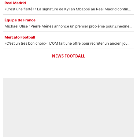
Real Madrid
«C'est une fierté» : La signature de Kylian Mbappé au Real Madrid continue de régaler l'Espagne
Équipe de France
Michael Olise : Pierre Ménès annonce un premier problème pour Zinedine Zidane en équipe de France
Mercato Football
«C’est un très bon choix» : L'OM fait une offre pour recruter un ancien joueur du PSG... et c'est validé dans l'After Foot !
NEWS FOOTBALL