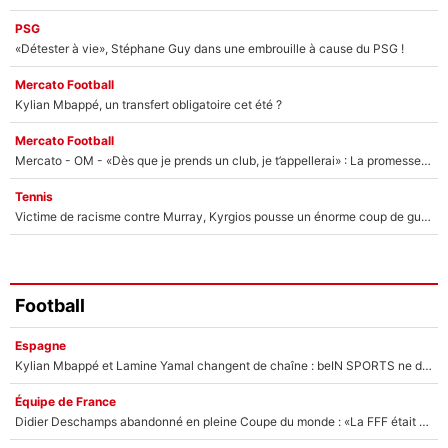
PSG
«Détester à vie», Stéphane Guy dans une embrouille à cause du PSG !
Mercato Football
Kylian Mbappé, un transfert obligatoire cet été ?
Mercato Football
Mercato - OM - «Dès que je prends un club, je t’appellerai» : La promesse de Marcelino au moment de claquer la porte
Tennis
Victime de racisme contre Murray, Kyrgios pousse un énorme coup de gueule !
Football
Espagne
Kylian Mbappé et Lamine Yamal changent de chaîne : beIN SPORTS ne digère pas cette décision historique et prédit un fiasco pour la Liga
Équipe de France
Didier Deschamps abandonné en pleine Coupe du monde : «La FFF était déjà passée à Zinedine Zidane»