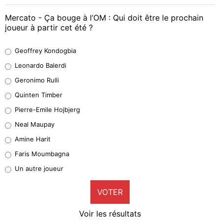
Mercato - Ça bouge à l’OM : Qui doit être le prochain
joueur à partir cet été ?
Geoffrey Kondogbia
Geoffrey Kondogbia
38%
Leonardo Balerdi
Leonardo Balerdi
Geronimo Rulli
32%
Quinten Timber
Geronimo Rulli
Pierre-Emile Hojbjerg
5%
Neal Maupay
Quinten Timber
Amine Harit
1%
Faris Moumbagna
Pierre-Emile Hojbjerg
Un autre joueur
9%
VOTER
Neal Maupay
4%
Voir les résultats