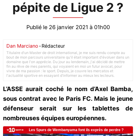
pépite de Ligue 2 ?
Publié le 26 janvier 2021 à 01h00
Dan Marciano
-
Rédacteur
Titulaire d'un Master de droit international, je me suis rendu compte au
bout de mon parcours universitaire qu'il était important d'évoluer dans un
domaine que l'on apprécie. Du jour au lendemain, j'ai décidé de mettre
fin au rêve de mes parents, qui voyaient en moi un futur avocat, pour
vivre de ma passion : le sport. Depuis, je couvre les mercatos et
l'actualité sportive en essayant d'informer au mieux les lecteurs.
L’ASSE aurait coché le nom d’Axel Bamba,
sous contrat avec le Paris FC. Mais le jeune
défenseur serait sur les tablettes de
nombreuses équipes européennes.