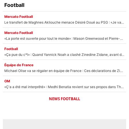
Football
Mercato Football
Le transfert de Maghnes Akliouche menace Désiré Doué au PSG : «Je valide à 200%»
Mercato Football
«La porte est ouverte pour tout le monde» : Mason Greenwood et Pierre-Emerick Aubameyang ont quitté l'OM, Amine Gouiri balance sur la suite du mercato et sur la réaction du vestiaire !
Football
«Ça pue du c*l» : Quand Yannick Noah a clashé Zinedine Zidane, avant de se faire recadrer par le nouveau sélectionneur de l'équipe de France !
Équipe de France
Michael Olise va se régaler en équipe de France : Ces déclarations de Zinedine Zidane qui prouvent qu'il va tout miser sur la star du Bayern Munich !
OM
«Ç'a a été mal interprêté» : Medhi Benatia revient sur ses propos dans The Bridge et précise ses conditions pour rejoindre le PSG !
NEWS FOOTBALL