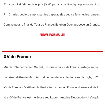
F1 : « Je lui ai fait un câlin, puis j’ai dû partir...», le témoignage émouvant de Max Verstappen sur sa fille
F1 : Charles Leclerc surpris par les paparazzis avec sa femme, les rumeurs étaient vraies !
Comme pour le final du Tour de France, Esteban Ocon propose un Grand Prix de Formule 1 à Paris : «Autour de l’Arc de Triomphe, ce serait génial» !
NEWS FORMULE1
XV de France
Mis de côté par Fabien Galthié, un joueur du XV de France partage sa frustration : «ils ne me l’ont pas dit tout de suite»
La raison d'être de Matthieu Jalibert en dehors des terrains de rugby : «Ça m'atteint autant que si tu touches à un membre de ma famille»
XV de France - Matthieu Jalibert a tout changé : Romain Ntamack doit-il s’inquiéter pour sa place à un an de la Coupe du monde ?
«Le XV de France est meilleur avec Lucu» : Antoine Dupont doit-il s’inquiéter pour sa place ?