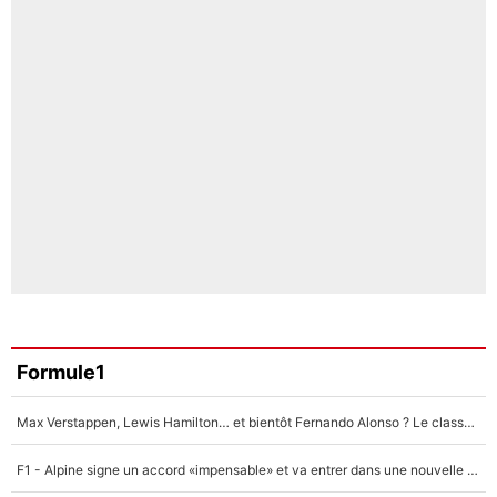
Formule1
Max Verstappen, Lewis Hamilton… et bientôt Fernando Alonso ? Le classement des pilotes les mieux payés en Formule 1 risque de changer !
F1 - Alpine signe un accord «impensable» et va entrer dans une nouvelle dimension : Grande nouvelle pour Pierre Gasly !