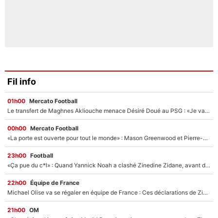
Fil info
01h00
Mercato Football
Le transfert de Maghnes Akliouche menace Désiré Doué au PSG : «Je valide à 200%»
00h00
Mercato Football
«La porte est ouverte pour tout le monde» : Mason Greenwood et Pierre-Emerick Aubameyang ont quitté l'OM, Amine Gouiri balance sur la suite du mercato et sur la réaction du vestiaire !
23h00
Football
«Ça pue du c*l» : Quand Yannick Noah a clashé Zinedine Zidane, avant de se faire recadrer par le nouveau sélectionneur de l'équipe de France !
22h00
Équipe de France
Michael Olise va se régaler en équipe de France : Ces déclarations de Zinedine Zidane qui prouvent qu'il va tout miser sur la star du Bayern Munich !
21h00
OM