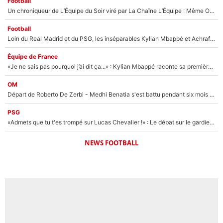
Football
Un chroniqueur de L’Équipe du Soir viré par La Chaîne L’Équipe : Même Olivier Ménard n’avait pas pu empêcher son départ, «je l’ai appris sur Twitter, je l’ai vécu assez mal»
Football
Loin du Real Madrid et du PSG, les inséparables Kylian Mbappé et Achraf Hakimi changent d'équipe le temps d'une journée !
Équipe de France
«Je ne sais pas pourquoi j’ai dit ça...» : Kylian Mbappé raconte sa première rencontre avec Zinédine Zidane (et c’est très drôle)
OM
Départ de Roberto De Zerbi - Medhi Benatia s'est battu pendant six mois pour le retenir à l'OM, le PSG a été le naufrage de trop : «Je pars avec toi»
PSG
«Admets que tu t'es trompé sur Lucas Chevalier !» : Le débat sur le gardien du PSG vire au clash à l'After Foot
NEWS FOOTBALL