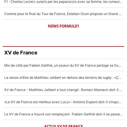
F1 : Charles Leclerc surpris par les paparazzis avec sa femme, les rumeurs étaient vraies !
Comme pour le final du Tour de France, Esteban Ocon propose un Grand Prix de Formule 1 à Paris : «Autour de l’Arc de Triomphe, ce serait génial» !
NEWS FORMULE1
XV de France
Mis de côté par Fabien Galthié, un joueur du XV de France partage sa frustration : «ils ne me l’ont pas dit tout de suite»
La raison d'être de Matthieu Jalibert en dehors des terrains de rugby : «Ça m'atteint autant que si tu touches à un membre de ma famille»
XV de France - Matthieu Jalibert a tout changé : Romain Ntamack doit-il s’inquiéter pour sa place à un an de la Coupe du monde ?
«Le XV de France est meilleur avec Lucu» : Antoine Dupont doit-il s’inquiéter pour sa place ?
Le XV de France a trouvé son remplaçant : Fabien Galthié doit-il se passer d'Antoine Dupont ?
ACTUS XV DE FRANCE