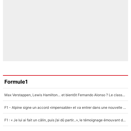
Formule1
Max Verstappen, Lewis Hamilton… et bientôt Fernando Alonso ? Le classement des pilotes les mieux payés en Formule 1 risque de changer !
F1 - Alpine signe un accord «impensable» et va entrer dans une nouvelle dimension : Grande nouvelle pour Pierre Gasly !
F1 : « Je lui ai fait un câlin, puis j’ai dû partir...», le témoignage émouvant de Max Verstappen sur sa fille