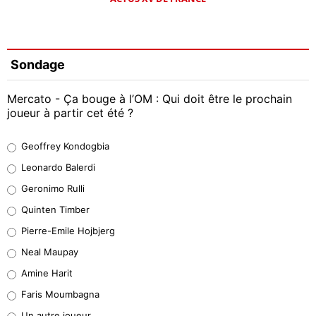
Sondage
Mercato - Ça bouge à l’OM : Qui doit être le prochain
joueur à partir cet été ?
Geoffrey Kondogbia
Geoffrey Kondogbia
38%
Leonardo Balerdi
Leonardo Balerdi
Geronimo Rulli
32%
Quinten Timber
Geronimo Rulli
Pierre-Emile Hojbjerg
5%
Neal Maupay
Quinten Timber
Amine Harit
1%
Faris Moumbagna
Pierre-Emile Hojbjerg
Un autre joueur