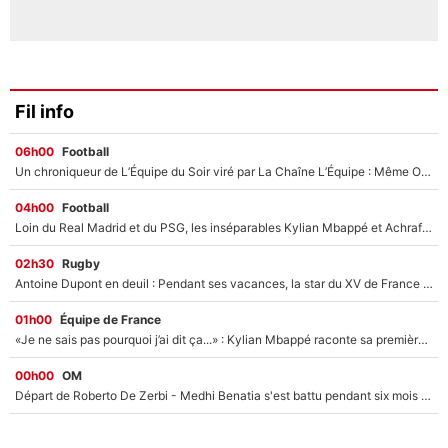
Fil info
06h00
Football
Un chroniqueur de L’Équipe du Soir viré par La Chaîne L’Équipe : Même Olivier Ménard n’avait pas pu empêcher son départ, «je l’ai appris sur Twitter, je l’ai vécu assez mal»
04h00
Football
Loin du Real Madrid et du PSG, les inséparables Kylian Mbappé et Achraf Hakimi changent d'équipe le temps d'une journée !
02h30
Rugby
Antoine Dupont en deuil : Pendant ses vacances, la star du XV de France a perdu sa grand-mère
01h00
Équipe de France
«Je ne sais pas pourquoi j’ai dit ça...» : Kylian Mbappé raconte sa première rencontre avec Zinédine Zidane (et c’est très drôle)
00h00
OM
Départ de Roberto De Zerbi - Medhi Benatia s'est battu pendant six mois pour le retenir à l'OM, le PSG a été le naufrage de trop : «Je pars avec toi»