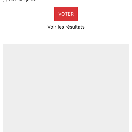
9%
VOTER
Neal Maupay
4%
Voir les résultats
Amine Harit
3%
Faris Moumbagna
4%
Un autre joueur
5%
1624 personnes ont participé aux votes.