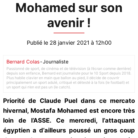
Mohamed sur son
avenir !
Publié le 28 janvier 2021 à 12h00
Bernard Colas
-
Journaliste
Passionné de sport, de cinéma et de télévision (à l’écran comme derrière)
depuis son enfance, Bernard est journaliste pour le 10 Sport depuis 2018.
Plus habile clavier en main que ballon au pied, il décide de couvrir
principalement un sport adulé, critiqué et détesté à la fois (le football) et
un sport qui n’en est pas un (le catch).
Priorité de Claude Puel dans ce mercato
hivernal, Mostafa Mohamed est encore très
loin de l’ASSE. Ce mercredi, l’attaquant
égyptien a d’ailleurs poussé un gros coup