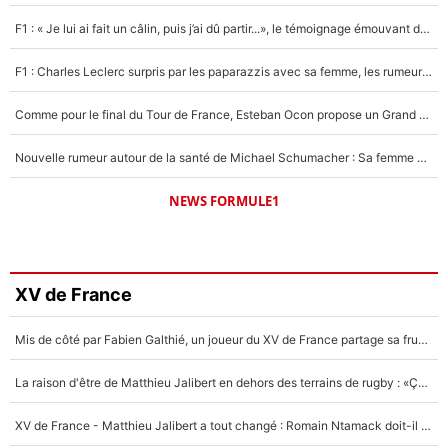
F1 : « Je lui ai fait un câlin, puis j’ai dû partir...», le témoignage émouvant de Max Verstappen sur sa fille
F1 : Charles Leclerc surpris par les paparazzis avec sa femme, les rumeurs étaient vraies !
Comme pour le final du Tour de France, Esteban Ocon propose un Grand Prix de Formule 1 à Paris : «Autour de l’Arc de Triomphe, ce serait génial» !
Nouvelle rumeur autour de la santé de Michael Schumacher : Sa femme Corinna sort du silence
NEWS FORMULE1
XV de France
Mis de côté par Fabien Galthié, un joueur du XV de France partage sa frustration : «ils ne me l’ont pas dit tout de suite»
La raison d'être de Matthieu Jalibert en dehors des terrains de rugby : «Ça m'atteint autant que si tu touches à un membre de ma famille»
XV de France - Matthieu Jalibert a tout changé : Romain Ntamack doit-il s’inquiéter pour sa place à un an de la Coupe du monde ?