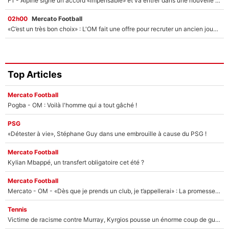
F1 - Alpine signe un accord «impensable» et va entrer dans une nouvelle dimension : Grande nouvelle pour Pierre Gasly !
02h00
Mercato Football
«C’est un très bon choix» : L'OM fait une offre pour recruter un ancien joueur du PSG... et c'est validé dans l'After Foot !
Top Articles
Mercato Football
Pogba - OM : Voilà l'homme qui a tout gâché !
PSG
«Détester à vie», Stéphane Guy dans une embrouille à cause du PSG !
Mercato Football
Kylian Mbappé, un transfert obligatoire cet été ?
Mercato Football
Mercato - OM - «Dès que je prends un club, je t’appellerai» : La promesse de Marcelino au moment de claquer la porte
Tennis
Victime de racisme contre Murray, Kyrgios pousse un énorme coup de gueule !