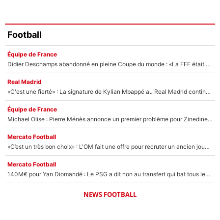
Football
Équipe de France
Didier Deschamps abandonné en pleine Coupe du monde : «La FFF était déjà passée à Zinedine Zidane»
Real Madrid
«C'est une fierté» : La signature de Kylian Mbappé au Real Madrid continue de régaler l'Espagne
Équipe de France
Michael Olise : Pierre Ménès annonce un premier problème pour Zinedine Zidane en équipe de France
Mercato Football
«C’est un très bon choix» : L'OM fait une offre pour recruter un ancien joueur du PSG... et c'est validé dans l'After Foot !
Mercato Football
140M€ pour Yan Diomandé : Le PSG a dit non au transfert qui bat tous les records sur le mercato
NEWS FOOTBALL