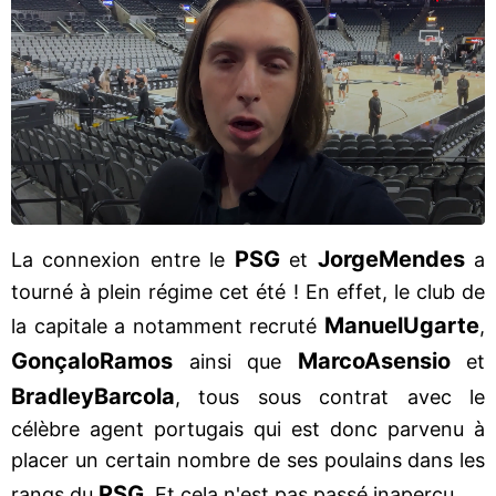
PSG
Jorge
Mendes
La connexion entre le
et
a
tourné à plein régime cet été ! En effet, le club de
Manuel
Ugarte
la capitale a notamment recruté
,
Gonçalo
Ramos
Marco
Asensio
ainsi que
et
Bradley
Barcola
, tous sous contrat avec le
célèbre agent portugais qui est donc parvenu à
placer un certain nombre de ses poulains dans les
PSG
rangs du
. Et cela n'est pas passé inaperçu...