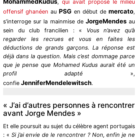
Mohammed
Kudus
,
qui avait proposé le milieu
PSG
mercato
offensif ghanéen
au
en début de
,
Jorge
Mendes
s'interroge sur la mainmise de
au
sein du club francilien : «
Vous n’avez qu’à
regarder les recrues et vous en faites les
déductions de grands garçons. La réponse est
déjà dans la question. Mais c’est dommage parce
que je pense que Mohamed Kudus aurait été un
profil adapté
»,
Jennifer
Mendelewitsch
confie
.
« J’ai d’autres personnes à rencontrer
avant Jorge Mendes »
Et elle poursuit au sujet du célèbre agent portugais
: «
Si j’ai envie de le rencontrer ? Non, enfin je ne