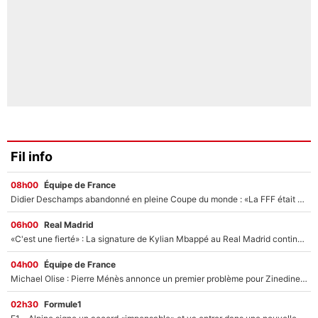
Fil info
08h00
Équipe de France
Didier Deschamps abandonné en pleine Coupe du monde : «La FFF était déjà passée à Zinedine Zidane»
06h00
Real Madrid
«C'est une fierté» : La signature de Kylian Mbappé au Real Madrid continue de régaler l'Espagne
04h00
Équipe de France
Michael Olise : Pierre Ménès annonce un premier problème pour Zinedine Zidane en équipe de France
02h30
Formule1