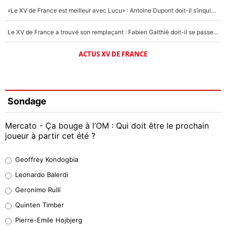
«Le XV de France est meilleur avec Lucu» : Antoine Dupont doit-il s’inquiéter pour sa place ?
Le XV de France a trouvé son remplaçant : Fabien Galthié doit-il se passer d'Antoine Dupont ?
ACTUS XV DE FRANCE
Sondage
Mercato - Ça bouge à l’OM : Qui doit être le prochain
joueur à partir cet été ?
Geoffrey Kondogbia
Geoffrey Kondogbia
38%
Leonardo Balerdi
Leonardo Balerdi
Geronimo Rulli
32%
Quinten Timber
Geronimo Rulli
Pierre-Emile Hojbjerg