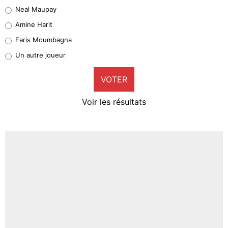
5%
Neal Maupay
Quinten Timber
Amine Harit
1%
Faris Moumbagna
Pierre-Emile Hojbjerg
Un autre joueur
9%
VOTER
Neal Maupay
4%
Voir les résultats
Amine Harit
3%
Faris Moumbagna
5%
Un autre joueur
5%
1551 personnes ont participé aux votes.