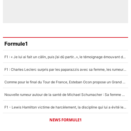
Formule1
F1 : « Je lui ai fait un câlin, puis j’ai dû partir...», le témoignage émouvant de Max Verstappen sur sa fille
F1 : Charles Leclerc surpris par les paparazzis avec sa femme, les rumeurs étaient vraies !
Comme pour le final du Tour de France, Esteban Ocon propose un Grand Prix de Formule 1 à Paris : «Autour de l’Arc de Triomphe, ce serait génial» !
Nouvelle rumeur autour de la santé de Michael Schumacher : Sa femme Corinna sort du silence
F1 - Lewis Hamilton victime de harcèlement, la discipline qui lui a évité le pire : «J'aurais probablement mal tourné»
NEWS FORMULE1