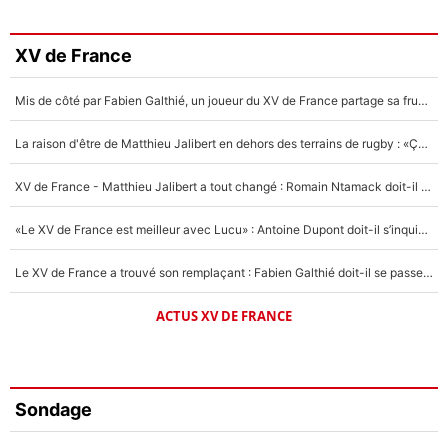
XV de France
Mis de côté par Fabien Galthié, un joueur du XV de France partage sa frustration : «ils ne me l’ont pas dit tout de suite»
La raison d'être de Matthieu Jalibert en dehors des terrains de rugby : «Ça m'atteint autant que si tu touches à un membre de ma famille»
XV de France - Matthieu Jalibert a tout changé : Romain Ntamack doit-il s’inquiéter pour sa place à un an de la Coupe du monde ?
«Le XV de France est meilleur avec Lucu» : Antoine Dupont doit-il s’inquiéter pour sa place ?
Le XV de France a trouvé son remplaçant : Fabien Galthié doit-il se passer d'Antoine Dupont ?
ACTUS XV DE FRANCE
Sondage