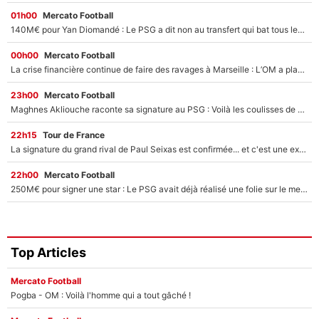
01h00
Mercato Football
140M€ pour Yan Diomandé : Le PSG a dit non au transfert qui bat tous les records sur le mercato
00h00
Mercato Football
La crise financière continue de faire des ravages à Marseille : L’OM a placé 12 joueurs sur le marché des transferts… et ça pourrait lui rapporter près de 100M€ !
23h00
Mercato Football
Maghnes Akliouche raconte sa signature au PSG : Voilà les coulisses de son transfert de rêve à 50M€
22h15
Tour de France
La signature du grand rival de Paul Seixas est confirmée... et c'est une excellente nouvelle pour l'équipe Decathlon-CMA CGM !
22h00
Mercato Football
250M€ pour signer une star : Le PSG avait déjà réalisé une folie sur le mercato bien avant Neymar !
Top Articles
Mercato Football
Pogba - OM : Voilà l'homme qui a tout gâché !