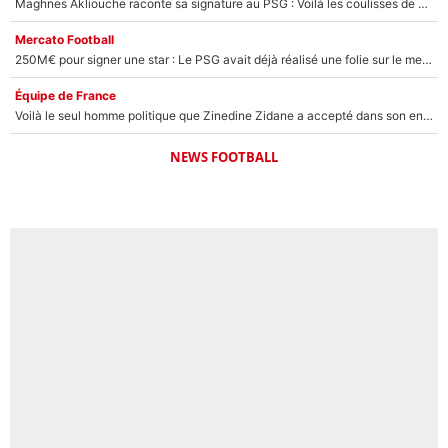
Maghnes Akliouche raconte sa signature au PSG : Voilà les coulisses de son transfert de rêve à 50M€
Mercato Football
250M€ pour signer une star : Le PSG avait déjà réalisé une folie sur le mercato bien avant Neymar !
Équipe de France
Voilà le seul homme politique que Zinedine Zidane a accepté dans son entourage : «Je garde un très bon souvenir de lui»
NEWS FOOTBALL