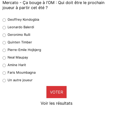
Mercato - Ça bouge à l’OM : Qui doit être le prochain
joueur à partir cet été ?
Geoffrey Kondogbia
Geoffrey Kondogbia
38%
Leonardo Balerdi
Leonardo Balerdi
Geronimo Rulli
32%
Quinten Timber
Geronimo Rulli
Pierre-Emile Hojbjerg
5%
Neal Maupay
Quinten Timber
Amine Harit
1%
Faris Moumbagna
Pierre-Emile Hojbjerg
Un autre joueur
9%
VOTER
Neal Maupay
4%
Voir les résultats
Amine Harit