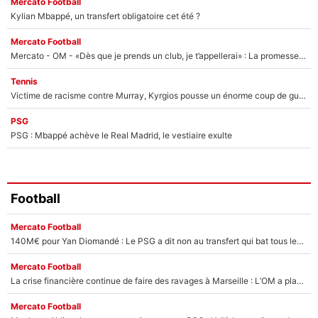
Mercato Football
Kylian Mbappé, un transfert obligatoire cet été ?
Mercato Football
Mercato - OM - «Dès que je prends un club, je t’appellerai» : La promesse de Marcelino au moment de claquer la porte
Tennis
Victime de racisme contre Murray, Kyrgios pousse un énorme coup de gueule !
PSG
PSG : Mbappé achève le Real Madrid, le vestiaire exulte
Football
Mercato Football
140M€ pour Yan Diomandé : Le PSG a dit non au transfert qui bat tous les records sur le mercato
Mercato Football
La crise financière continue de faire des ravages à Marseille : L’OM a placé 12 joueurs sur le marché des transferts… et ça pourrait lui rapporter près de 100M€ !
Mercato Football