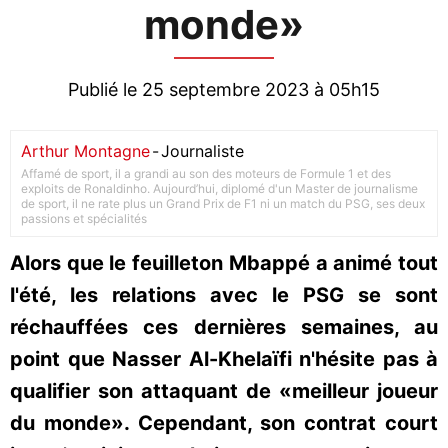
monde»
Publié le 25 septembre 2023 à 05h15
Arthur Montagne
-
Journaliste
Affamé de sport, il a grandi au son des moteurs de Formule 1 et des
exploits de Ronaldinho. Aujourd’hui, diplomé d'un Master de journalisme
de sport, il ne rate plus un Grand Prix de F1 ni un match du PSG, ses deux
passions et spécialités
Alors que le feuilleton Mbappé a animé tout
l'été, les relations avec le PSG se sont
réchauffées ces dernières semaines, au
point que Nasser Al-Khelaïfi n'hésite pas à
qualifier son attaquant de «meilleur joueur
du monde». Cependant, son contrat court