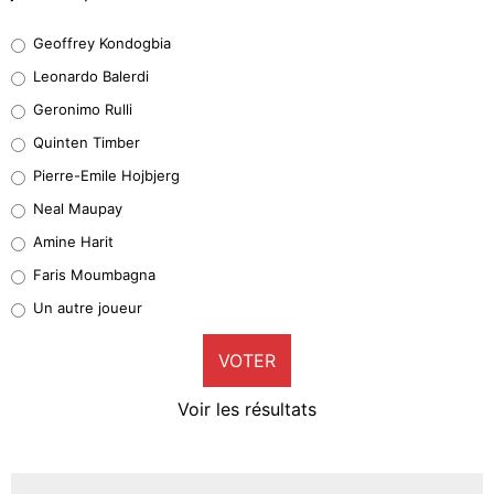
Geoffrey Kondogbia
Geoffrey Kondogbia
38%
Leonardo Balerdi
Leonardo Balerdi
Geronimo Rulli
32%
Quinten Timber
Geronimo Rulli
Pierre-Emile Hojbjerg
5%
Neal Maupay
Quinten Timber
Amine Harit
1%
Faris Moumbagna
Pierre-Emile Hojbjerg
Un autre joueur
9%
VOTER
Neal Maupay
4%
Voir les résultats
Amine Harit
3%
Faris Moumbagna