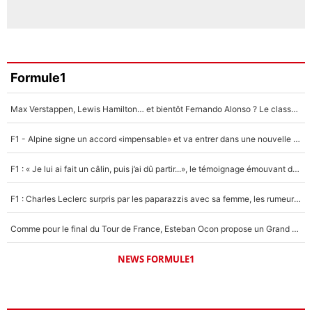
Formule1
Max Verstappen, Lewis Hamilton… et bientôt Fernando Alonso ? Le classement des pilotes les mieux payés en Formule 1 risque de changer !
F1 - Alpine signe un accord «impensable» et va entrer dans une nouvelle dimension : Grande nouvelle pour Pierre Gasly !
F1 : « Je lui ai fait un câlin, puis j’ai dû partir...», le témoignage émouvant de Max Verstappen sur sa fille
F1 : Charles Leclerc surpris par les paparazzis avec sa femme, les rumeurs étaient vraies !
Comme pour le final du Tour de France, Esteban Ocon propose un Grand Prix de Formule 1 à Paris : «Autour de l’Arc de Triomphe, ce serait génial» !
NEWS FORMULE1