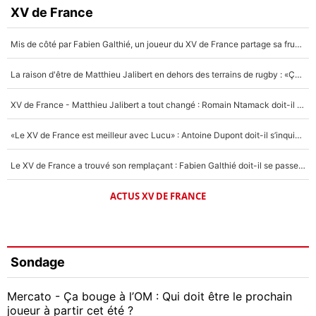
XV de France
Mis de côté par Fabien Galthié, un joueur du XV de France partage sa frustration : «ils ne me l’ont pas dit tout de suite»
La raison d'être de Matthieu Jalibert en dehors des terrains de rugby : «Ça m'atteint autant que si tu touches à un membre de ma famille»
XV de France - Matthieu Jalibert a tout changé : Romain Ntamack doit-il s’inquiéter pour sa place à un an de la Coupe du monde ?
«Le XV de France est meilleur avec Lucu» : Antoine Dupont doit-il s’inquiéter pour sa place ?
Le XV de France a trouvé son remplaçant : Fabien Galthié doit-il se passer d'Antoine Dupont ?
ACTUS XV DE FRANCE
Sondage
Mercato - Ça bouge à l’OM : Qui doit être le prochain
joueur à partir cet été ?