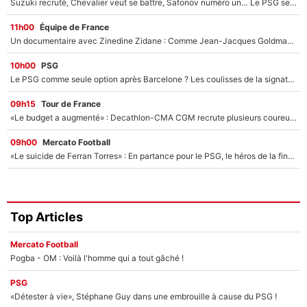
Suzuki recruté, Chevalier veut se battre, Safonov numéro un… Le PSG se lance encore dans un gros chantier pour le poste de gardien de but
11h00
Équipe de France
Un documentaire avec Zinedine Zidane : Comme Jean-Jacques Goldman et Mylène Farmer, le nouveau sélectionneur de l'équipe de France a recalé une journaliste très connue
10h00
PSG
Le PSG comme seule option après Barcelone ? Les coulisses de la signature historique de Lionel Messi sont révélées au grand jour !
09h15
Tour de France
«Le budget a augmenté» : Decathlon-CMA CGM recrute plusieurs coureurs pour offrir à Paul Seixas une équipe pour gagner le Tour de France 2027
09h00
Mercato Football
«Le suicide de Ferran Torres» : En partance pour le PSG, le héros de la finale de la Coupe du monde s'attire les foudres de la presse espagnole !
Top Articles
Mercato Football
Pogba - OM : Voilà l'homme qui a tout gâché !
PSG
«Détester à vie», Stéphane Guy dans une embrouille à cause du PSG !