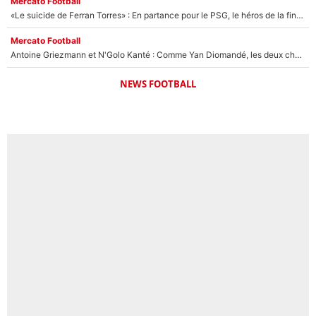
Mercato Football
«Le suicide de Ferran Torres» : En partance pour le PSG, le héros de la finale de la Coupe du monde s'attire les foudres de la presse espagnole !
Mercato Football
Antoine Griezmann et N'Golo Kanté : Comme Yan Diomandé, les deux champions du monde ont refusé de signer au PSG !
NEWS FOOTBALL