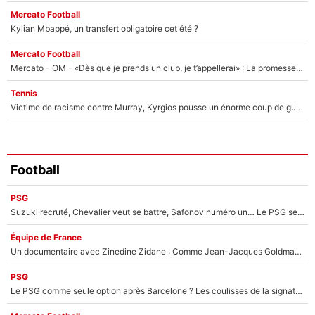
Mercato Football
Kylian Mbappé, un transfert obligatoire cet été ?
Mercato Football
Mercato - OM - «Dès que je prends un club, je t’appellerai» : La promesse de Marcelino au moment de claquer la porte
Tennis
Victime de racisme contre Murray, Kyrgios pousse un énorme coup de gueule !
Football
PSG
Suzuki recruté, Chevalier veut se battre, Safonov numéro un… Le PSG se lance encore dans un gros chantier pour le poste de gardien de but
Équipe de France
Un documentaire avec Zinedine Zidane : Comme Jean-Jacques Goldman et Mylène Farmer, le nouveau sélectionneur de l'équipe de France a recalé une journaliste très connue
PSG
Le PSG comme seule option après Barcelone ? Les coulisses de la signature historique de Lionel Messi sont révélées au grand jour !