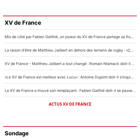
XV de France
Mis de côté par Fabien Galthié, un joueur du XV de France partage sa frustration : «ils ne me l’ont pas dit tout de suite»
La raison d'être de Matthieu Jalibert en dehors des terrains de rugby : «Ça m'atteint autant que si tu touches à un membre de ma famille»
XV de France - Matthieu Jalibert a tout changé : Romain Ntamack doit-il s’inquiéter pour sa place à un an de la Coupe du monde ?
«Le XV de France est meilleur avec Lucu» : Antoine Dupont doit-il s’inquiéter pour sa place ?
Le XV de France a trouvé son remplaçant : Fabien Galthié doit-il se passer d'Antoine Dupont ?
ACTUS XV DE FRANCE
Sondage