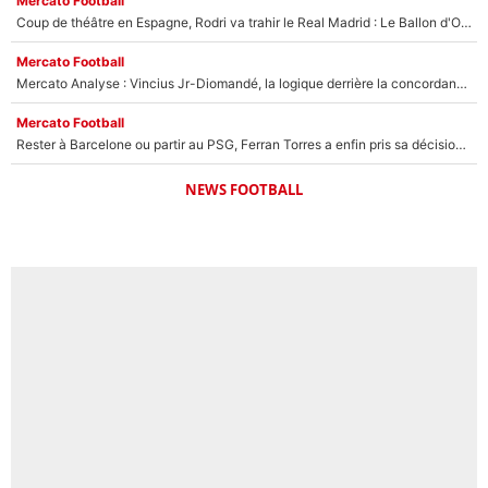
Mercato Football
Coup de théâtre en Espagne, Rodri va trahir le Real Madrid : Le Ballon d'Or a choisi de signer au FC Barcelone !
Mercato Football
Mercato Analyse : Vincius Jr-Diomandé, la logique derrière la concordance des temps
Mercato Football
Rester à Barcelone ou partir au PSG, Ferran Torres a enfin pris sa décision : La course contre la montre est lancée !
NEWS FOOTBALL