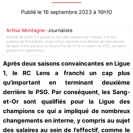
Publié le 16 septembre 2023 à 16h10
Arthur Montagne
-
Journaliste
Affamé de sport, il a grandi au son des moteurs de Formule 1 et des
exploits de Ronaldinho. Aujourd’hui, diplomé d'un Master de journalisme
de sport, il ne rate plus un Grand Prix de F1 ni un match du PSG, ses deux
passions et spécialités
Après deux saisons convaincantes en Ligue
1, le RC Lens a franchi un cap plus
qu'important en terminant deuxième
derrière le PSG. Par conséquent, les Sang-
et-Or sont qualifiés pour la Ligue des
champions ce qui a impliqué de nombreux
changements en interne, y compris au sujet
des salaires au sein de l'effectif, comme le