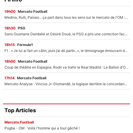
19h00
Mercato Football
Medina, Rulli, Paixao... ça part dans tous les sens sur le mercato de l'OM : Frank McCourt va enfin récupérer l'argent qu'il attend ?
18h30
PSG
Sans Ousmane Dembélé et Désiré Doué, le PSG a pris une correction face à Majorque : Luis Enrique attend avec impatience des renforts !
18h15
Formule1
F1 : « Je lui ai fait un câlin, puis j’ai dû partir...», le témoignage émouvant de Max Verstappen sur sa fille
18h00
Mercato Football
Coup de théâtre en Espagne, Rodri va trahir le Real Madrid : Le Ballon d'Or a choisi de signer au FC Barcelone !
17h14
Mercato Football
Mercato Analyse : Vincius Jr-Diomandé, la logique derrière la concordance des temps
Top Articles
Mercato Football
Pogba - OM : Voilà l'homme qui a tout gâché !