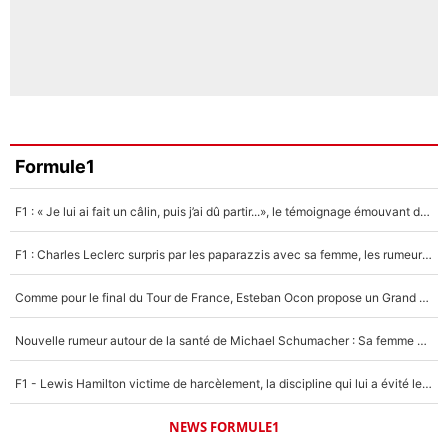
Formule1
F1 : « Je lui ai fait un câlin, puis j’ai dû partir...», le témoignage émouvant de Max Verstappen sur sa fille
F1 : Charles Leclerc surpris par les paparazzis avec sa femme, les rumeurs étaient vraies !
Comme pour le final du Tour de France, Esteban Ocon propose un Grand Prix de Formule 1 à Paris : «Autour de l’Arc de Triomphe, ce serait génial» !
Nouvelle rumeur autour de la santé de Michael Schumacher : Sa femme Corinna sort du silence
F1 - Lewis Hamilton victime de harcèlement, la discipline qui lui a évité le pire : «J'aurais probablement mal tourné»
NEWS FORMULE1