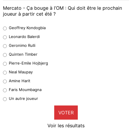
Mercato - Ça bouge à l’OM : Qui doit être le prochain
joueur à partir cet été ?
Geoffrey Kondogbia
Geoffrey Kondogbia
38%
Leonardo Balerdi
Leonardo Balerdi
Geronimo Rulli
32%
Quinten Timber
Geronimo Rulli
Pierre-Emile Hojbjerg
5%
Neal Maupay
Quinten Timber
Amine Harit
1%
Faris Moumbagna
Pierre-Emile Hojbjerg
Un autre joueur
9%
VOTER
Neal Maupay
4%
Voir les résultats
Amine Harit