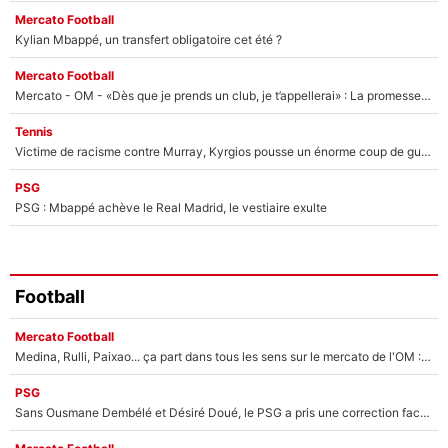
Mercato Football
Kylian Mbappé, un transfert obligatoire cet été ?
Mercato Football
Mercato - OM - «Dès que je prends un club, je t’appellerai» : La promesse de Marcelino au moment de claquer la porte
Tennis
Victime de racisme contre Murray, Kyrgios pousse un énorme coup de gueule !
PSG
PSG : Mbappé achève le Real Madrid, le vestiaire exulte
Football
Mercato Football
Medina, Rulli, Paixao... ça part dans tous les sens sur le mercato de l'OM : Frank McCourt va enfin récupérer l'argent qu'il attend ?
PSG
Sans Ousmane Dembélé et Désiré Doué, le PSG a pris une correction face à Majorque : Luis Enrique attend avec impatience des renforts !