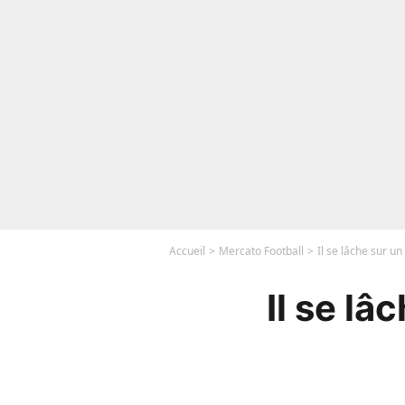
Accueil
Mercato Football
Il se lâche sur u
Il se lâ