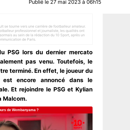
Publié le 27 mai 2023 à 06h15
ult se tourne vers une carrière de footballeur amateur.
balleur professionnel et journaliste, les qualités ont
ésormais au sein de la rédaction du 10 Sport, après un
Communication de Paris.
du PSG lors du dernier mercato
nalement pas venu. Toutefois, le
tre terminé. En effet, le joueur du
rg est encore annoncé dans le
le. Et rejoindre le PSG et Kylian
 à Malcom.