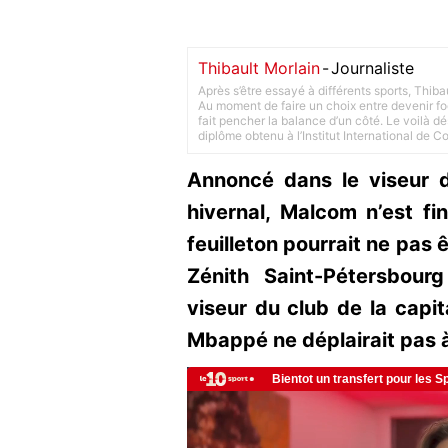
Thibault Morlain
-
Journaliste
Après s’être essayé à différents sports, Thiba
Au moment de faire un choix entre devenir foot
fait pencher la balance d’un côté. Le voilà d
diplôme obtenu à l’Institut International de 
Annoncé dans le viseur 
hivernal, Malcom n’est fi
feuilleton pourrait ne pas ê
Zénith Saint-Pétersbou
viseur du club de la capita
Mbappé ne déplairait pas