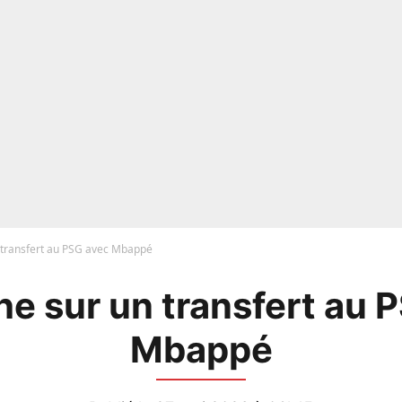
n transfert au PSG avec Mbappé
che sur un transfert au
Mbappé