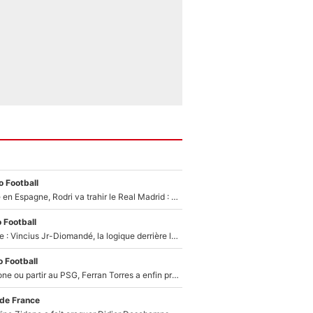
 Football
Coup de théâtre en Espagne, Rodri va trahir le Real Madrid : Le Ballon d'Or a choisi de signer au FC Barcelone !
 Football
Mercato Analyse : Vincius Jr-Diomandé, la logique derrière la concordance des temps
 Football
Rester à Barcelone ou partir au PSG, Ferran Torres a enfin pris sa décision : La course contre la montre est lancée !
 de France