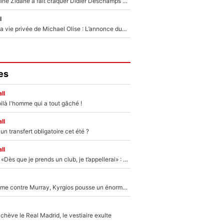
Le jour où Zinedine Zidane a fait craquer Didier Deschamps en équipe de France : «Je m’en suis voulu», l’ancien sélectionneur a regretté son geste !
l
Scandale dans la vie privée de Michael Olise : L’annonce du Bayern Munich sur son enfant caché
es
ll
ilà l'homme qui a tout gâché !
ll
n transfert obligatoire cet été ?
ll
Mercato - OM - «Dès que je prends un club, je t’appellerai» : La promesse de Marcelino au moment de claquer la porte
Victime de racisme contre Murray, Kyrgios pousse un énorme coup de gueule !
hève le Real Madrid, le vestiaire exulte