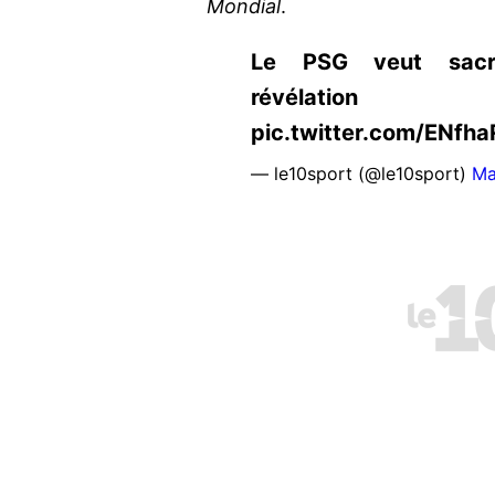
Mondial
.
Le PSG veut sacrif
révélation http
pic.twitter.com/ENfh
— le10sport (@le10sport)
Ma