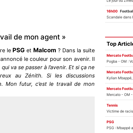
16h00
Footbal
ravail de mon agent »
Top Articl
PSG
Malcom
tre le
et
? Dans la suite
Mercato Footba
a annoncé le couleur pour son avenir. Il
Pogba - OM : Vo
qui va se passer à l’avenir. Et si ça ne
Mercato Footba
ureux au Zénith. Si les discussions
Kylian Mbappé, u
n. Mon futur, c’est le travail de mon
Mercato Footba
Tennis
PSG
PSG : Mbappé ac