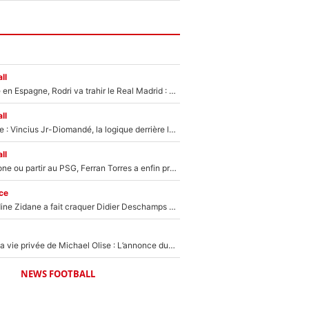
ll
Coup de théâtre en Espagne, Rodri va trahir le Real Madrid : Le Ballon d'Or a choisi de signer au FC Barcelone !
ll
Mercato Analyse : Vincius Jr-Diomandé, la logique derrière la concordance des temps
ll
Rester à Barcelone ou partir au PSG, Ferran Torres a enfin pris sa décision : La course contre la montre est lancée !
ce
Le jour où Zinedine Zidane a fait craquer Didier Deschamps en équipe de France : «Je m’en suis voulu», l’ancien sélectionneur a regretté son geste !
Scandale dans la vie privée de Michael Olise : L’annonce du Bayern Munich sur son enfant caché
NEWS FOOTBALL