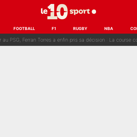
 Rodri va trahir le Real Madrid : Le Ballon d'Or a choisi de 
r-Diomandé, la logique derrière la concordance des temps
FOOTBALL
F1
RUGBY
NBA
CO
 au PSG, Ferran Torres a enfin pris sa décision : La course co
craquer Didier Deschamps en équipe de France : «Je m’en suis voulu», l’anc
e de Michael Olise : L’annonce du Bayern Munich sur son enf