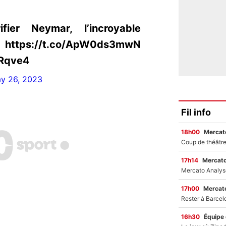
ier Neymar, l’incroyable
s://t.co/ApW0ds3mwN
aRqve4
y 26, 2023
Fil info
18h00
Mercato
17h14
Mercato
17h00
Mercato
16h30
Équipe