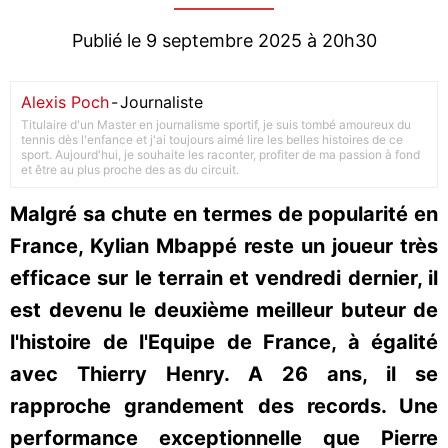
Publié le 9 septembre 2025 à 20h30
Alexis Poch
-
Journaliste
Titulaire d'un Master en journalisme sportif, je suis tombé amoureux du
tennis dès l'enfance et j'ai toujours aimé lire les belles histoires de ce
sport. Aujourd'hui, je souhaite les raconter, profiter de ma passion à fond
et être au plus proche des as du circuit.
Malgré sa chute en termes de popularité en
France, Kylian Mbappé reste un joueur très
efficace sur le terrain et vendredi dernier, il
est devenu le deuxième meilleur buteur de
l'histoire de l'Equipe de France, à égalité
avec Thierry Henry. A 26 ans, il se
rapproche grandement des records. Une
performance exceptionnelle que Pierre