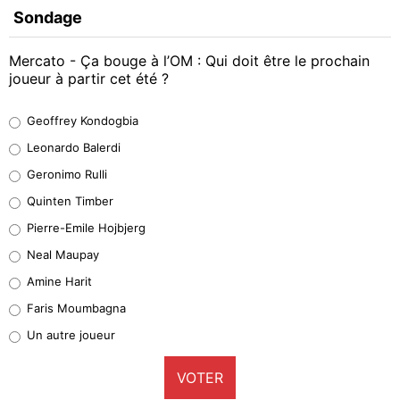
Sondage
Mercato - Ça bouge à l’OM : Qui doit être le prochain
joueur à partir cet été ?
Geoffrey Kondogbia
Geoffrey Kondogbia
38%
Leonardo Balerdi
Leonardo Balerdi
Geronimo Rulli
32%
Quinten Timber
Geronimo Rulli
Pierre-Emile Hojbjerg
5%
Neal Maupay
Quinten Timber
Amine Harit
1%
Faris Moumbagna
Pierre-Emile Hojbjerg
Un autre joueur
9%
VOTER
Neal Maupay