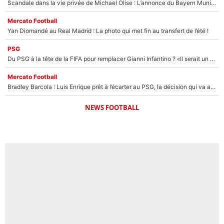
Scandale dans la vie privée de Michael Olise : L’annonce du Bayern Munich sur son enfant caché
Mercato Football
Yan Diomandé au Real Madrid : La photo qui met fin au transfert de l’été !
PSG
Du PSG à la tête de la FIFA pour remplacer Gianni Infantino ? «Il serait un mauvais président», le patron de la Liga s'attaque à Nasser Al-Khelaïfi !
Mercato Football
Bradley Barcola : Luis Enrique prêt à l’écarter au PSG, la décision qui va accélérer son transfert à Liverpool ?
NEWS FOOTBALL