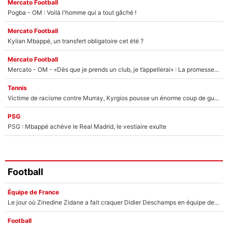
Mercato Football
Pogba - OM : Voilà l'homme qui a tout gâché !
Mercato Football
Kylian Mbappé, un transfert obligatoire cet été ?
Mercato Football
Mercato - OM - «Dès que je prends un club, je t’appellerai» : La promesse de Marcelino au moment de claquer la porte
Tennis
Victime de racisme contre Murray, Kyrgios pousse un énorme coup de gueule !
PSG
PSG : Mbappé achève le Real Madrid, le vestiaire exulte
Football
Équipe de France
Le jour où Zinedine Zidane a fait craquer Didier Deschamps en équipe de France : «Je m’en suis voulu», l’ancien sélectionneur a regretté son geste !
Football