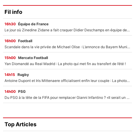
Fil info
16h30
Équipe de France
Le jour où Zinedine Zidane a fait craquer Didier Deschamps en équipe de France : «Je m’en suis voulu», l’ancien sélectionneur a regretté son geste !
16h00
Football
Scandale dans la vie privée de Michael Olise : L’annonce du Bayern Munich sur son enfant caché
15h00
Mercato Football
Yan Diomandé au Real Madrid : La photo qui met fin au transfert de l’été !
14h15
Rugby
Antoine Dupont et Iris Mittenaere officialisent enfin leur couple : La photo qui enflamme les réseaux sociaux
14h00
PSG
Du PSG à la tête de la FIFA pour remplacer Gianni Infantino ? «Il serait un mauvais président», le patron de la Liga s'attaque à Nasser Al-Khelaïfi !
Top Articles