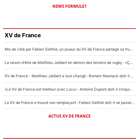
NEWS FORMULE1
XV de France
Mis de côté par Fabien Galthié, un joueur du XV de France partage sa frustration : «ils ne me l’ont pas dit tout de suite»
La raison d'être de Matthieu Jalibert en dehors des terrains de rugby : «Ça m'atteint autant que si tu touches à un membre de ma famille»
XV de France - Matthieu Jalibert a tout changé : Romain Ntamack doit-il s’inquiéter pour sa place à un an de la Coupe du monde ?
«Le XV de France est meilleur avec Lucu» : Antoine Dupont doit-il s’inquiéter pour sa place ?
Le XV de France a trouvé son remplaçant : Fabien Galthié doit-il se passer d'Antoine Dupont ?
ACTUS XV DE FRANCE