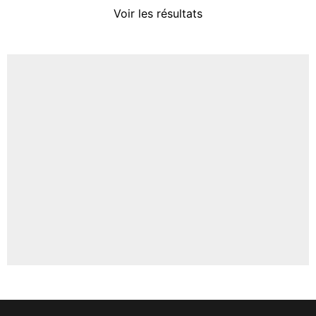
4%
Voir les résultats
Amine Harit
3%
Faris Moumbagna
5%
Un autre joueur
5%
1506 personnes ont participé aux votes.