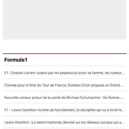
Formule1
F1 : Charles Leclerc surpris par les paparazzis avec sa femme, les rumeurs étaient vraies !
Comme pour le final du Tour de France, Esteban Ocon propose un Grand Prix de Formule 1 à Paris : «Autour de l’Arc de Triomphe, ce serait génial» !
Nouvelle rumeur autour de la santé de Michael Schumacher : Sa femme Corinna sort du silence
F1 - Lewis Hamilton victime de harcèlement, la discipline qui lui a évité le pire : «J'aurais probablement mal tourné»
Lewis Hamilton : Le talent inattendu dévoilé sur les réseaux sociaux qui a impressionné Kim Kardashian pendant leurs vacances en amoureux !