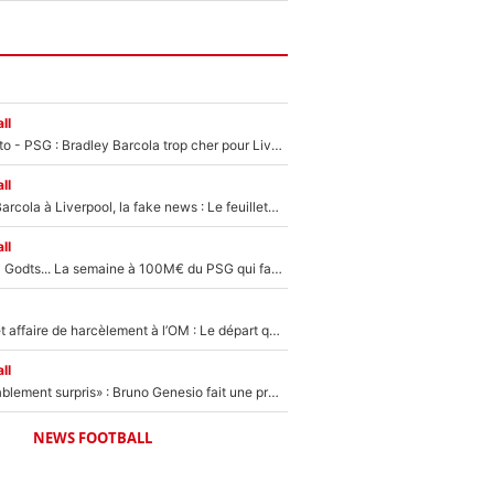
ll
EXCLU - Mercato - PSG : Bradley Barcola trop cher pour Liverpool
ll
PSG - Bradley Barcola à Liverpool, la fake news : Le feuilleton continue !
ll
Akliouche, Mika Godts... La semaine à 100M€ du PSG qui fait basculer le mercato du PSG !
Climat toxique et affaire de harcèlement à l’OM : Le départ qui soulage le vestiaire de Bruno Genesio
ll
«Très, très agréablement surpris» : Bruno Genesio fait une promesse pour la suite du mercato de l’OM et rassure les supporters
NEWS FOOTBALL