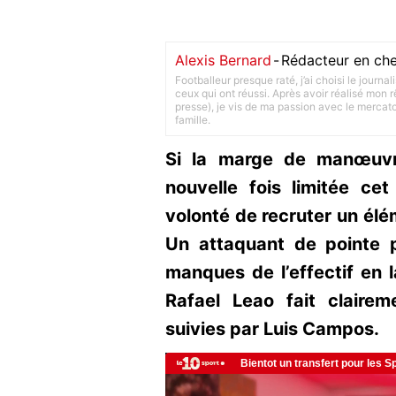
Alexis Bernard
-
Rédacteur en che
Footballeur presque raté, j’ai choisi le journa
ceux qui ont réussi. Après avoir réalisé mon
presse), je vis de ma passion avec le merca
famille.
Si la marge de manœuvr
nouvelle fois limitée ce
volonté de recruter un élém
Un attaquant de pointe p
manques de l’effectif en l
Rafael Leao fait clairem
suivies par Luis Campos.