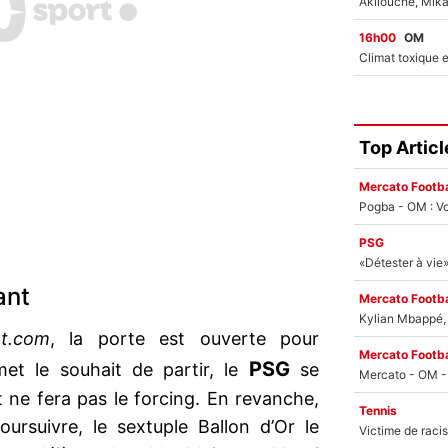
16h00
OM
Top Articl
Mercato Footba
Pogba - OM : Vo
PSG
ant
Mercato Footba
Kylian Mbappé, u
rt.com
, la porte est ouverte pour
Mercato Footba
PSG
émet le souhait de partir, le
se
t ne fera pas le forcing. En revanche,
Tennis
poursuivre, le sextuple Ballon d’Or le