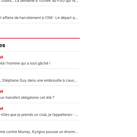
Akliouche, Mika Godts... La semaine à 100M€ du PSG qui fait basculer le mercato du PSG !
Climat toxique et affaire de harcèlement à l’OM : Le départ qui soulage le vestiaire de Bruno Genesio
es
ll
ilà l'homme qui a tout gâché !
«Détester à vie», Stéphane Guy dans une embrouille à cause du PSG !
ll
n transfert obligatoire cet été ?
ll
Mercato - OM - «Dès que je prends un club, je t’appellerai» : La promesse de Marcelino au moment de claquer la porte
Victime de racisme contre Murray, Kyrgios pousse un énorme coup de gueule !