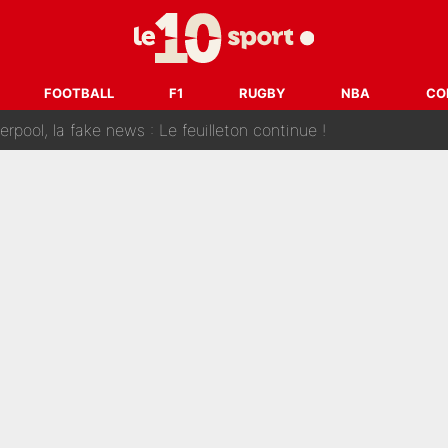
 et bientôt Fernando Alonso ? Le classement des pilotes les mieux p
dley Barcola trop cher pour Liverpool
FOOTBALL
F1
RUGBY
NBA
CO
rpool, la fake news : Le feuilleton continue !
a semaine à 100M€ du PSG qui fait basculer le mercato du PS
e harcèlement à l’OM : Le départ qui soulage le vestiaire de 