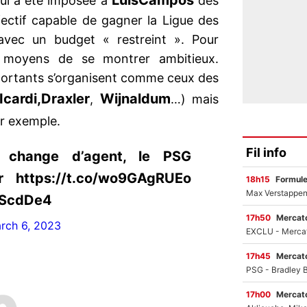
Luis
Campos
 qui a été imposée à
dès
fectif capable de gagner la Ligue des
avec un budget « restreint ». Pour
s moyens de se montrer ambitieux.
ortants s’organisent comme ceux des
Icardi,
Draxler
Wijnaldum
,
…) mais
ar exemple.
Fil info
change d’agent, le PSG
 https://t.co/wo9GAgRUEo
18h15
Formul
GScdDe4
17h50
Mercato
rch 6, 2023
17h45
Mercato
17h00
Mercato