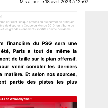
Mis à jour le 18 avril 2023 à 12h07
f
lisme car c’est l’unique profession qui permet de critiquer
 rêve de disputer la Coupe du Monde 2010 (en tribune de
to et les grands événements sportifs comme deuxième
e financière du PSG sera une
t été, Paris a tout de même la
ent de taille sur le plan offensif.
our venir combler les derniers
a matière. Et selon nos sources,
ent partie des pistes les plus