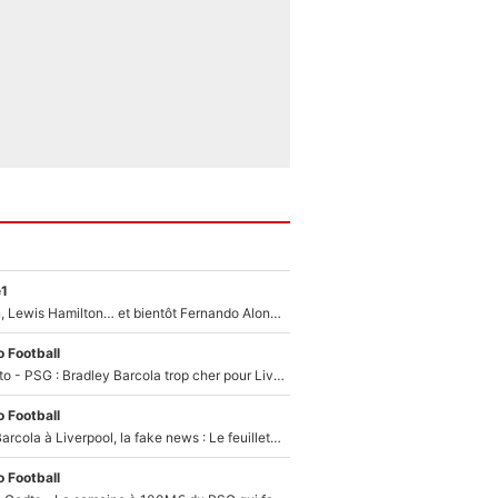
e1
Max Verstappen, Lewis Hamilton… et bientôt Fernando Alonso ? Le classement des pilotes les mieux payés en Formule 1 risque de changer !
 Football
EXCLU - Mercato - PSG : Bradley Barcola trop cher pour Liverpool
 Football
PSG - Bradley Barcola à Liverpool, la fake news : Le feuilleton continue !
 Football