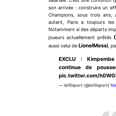
salariale. C’est une condition
son arrivée : construire un ef
Champions, sous trois ans, 
autant, Paris a toujours le
Notamment si des départs imp
(
joueurs actuellement prêtés
Lionel
Messi
aussi celui de
, p
EXCLU : Kimpembe 
continue de pousser
pic.twitter.com/h0W
— le10sport (@le10sport)
Ma