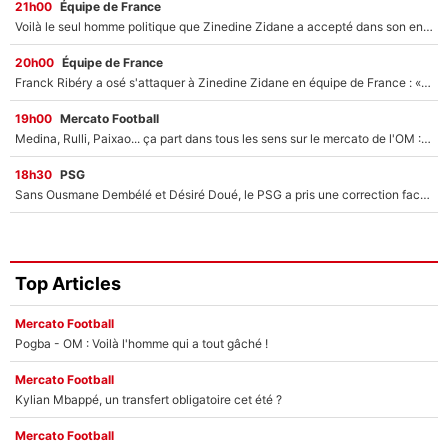
21h00
Équipe de France
Voilà le seul homme politique que Zinedine Zidane a accepté dans son entourage : «Je garde un très bon souvenir de lui»
20h00
Équipe de France
Franck Ribéry a osé s'attaquer à Zinedine Zidane en équipe de France : «Je n'aurais jamais fait ça»
19h00
Mercato Football
Medina, Rulli, Paixao... ça part dans tous les sens sur le mercato de l'OM : Frank McCourt va enfin récupérer l'argent qu'il attend ?
18h30
PSG
Sans Ousmane Dembélé et Désiré Doué, le PSG a pris une correction face à Majorque : Luis Enrique attend avec impatience des renforts !
Top Articles
Mercato Football
Pogba - OM : Voilà l'homme qui a tout gâché !
Mercato Football
Kylian Mbappé, un transfert obligatoire cet été ?
Mercato Football