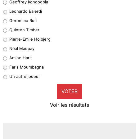
Geoffrey Kondogbia
38%
Leonardo Balerdi
Leonardo Balerdi
Geronimo Rulli
32%
Quinten Timber
Geronimo Rulli
Pierre-Emile Hojbjerg
5%
Neal Maupay
Quinten Timber
Amine Harit
1%
Faris Moumbagna
Pierre-Emile Hojbjerg
Un autre joueur
9%
VOTER
Neal Maupay
4%
Voir les résultats
Amine Harit
3%
Faris Moumbagna
5%