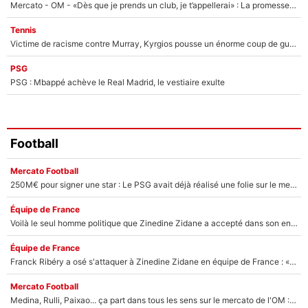
Mercato - OM - «Dès que je prends un club, je t’appellerai» : La promesse de Marcelino au moment de claquer la porte
Tennis
Victime de racisme contre Murray, Kyrgios pousse un énorme coup de gueule !
PSG
PSG : Mbappé achève le Real Madrid, le vestiaire exulte
Football
Mercato Football
250M€ pour signer une star : Le PSG avait déjà réalisé une folie sur le mercato bien avant Neymar !
Équipe de France
Voilà le seul homme politique que Zinedine Zidane a accepté dans son entourage : «Je garde un très bon souvenir de lui»
Équipe de France
Franck Ribéry a osé s'attaquer à Zinedine Zidane en équipe de France : «Je n'aurais jamais fait ça»
Mercato Football
Medina, Rulli, Paixao... ça part dans tous les sens sur le mercato de l'OM : Frank McCourt va enfin récupérer l'argent qu'il attend ?