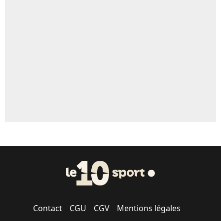
Un autre joueur
5%
1529 personnes ont participé aux votes.
Contact
CGU
CGV
Mentions légales