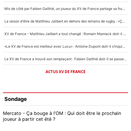
Mis de côté par Fabien Galthié, un joueur du XV de France partage sa frustration : «ils ne me l’ont pas dit tout de suite»
La raison d'être de Matthieu Jalibert en dehors des terrains de rugby : «Ça m'atteint autant que si tu touches à un membre de ma famille»
XV de France - Matthieu Jalibert a tout changé : Romain Ntamack doit-il s’inquiéter pour sa place à un an de la Coupe du monde ?
«Le XV de France est meilleur avec Lucu» : Antoine Dupont doit-il s’inquiéter pour sa place ?
Le XV de France a trouvé son remplaçant : Fabien Galthié doit-il se passer d'Antoine Dupont ?
ACTUS XV DE FRANCE
Sondage
Mercato - Ça bouge à l’OM : Qui doit être le prochain
joueur à partir cet été ?
Geoffrey Kondogbia