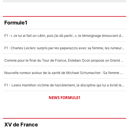
Formule1
F1 : « Je lui ai fait un câlin, puis j’ai dû partir...», le témoignage émouvant de Max Verstappen sur sa fille
F1 : Charles Leclerc surpris par les paparazzis avec sa femme, les rumeurs étaient vraies !
Comme pour le final du Tour de France, Esteban Ocon propose un Grand Prix de Formule 1 à Paris : «Autour de l’Arc de Triomphe, ce serait génial» !
Nouvelle rumeur autour de la santé de Michael Schumacher : Sa femme Corinna sort du silence
F1 - Lewis Hamilton victime de harcèlement, la discipline qui lui a évité le pire : «J'aurais probablement mal tourné»
NEWS FORMULE1
XV de France