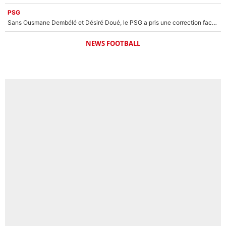
PSG
Sans Ousmane Dembélé et Désiré Doué, le PSG a pris une correction face à Majorque : Luis Enrique attend avec impatience des renforts !
NEWS FOOTBALL