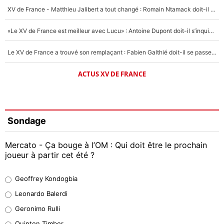
XV de France - Matthieu Jalibert a tout changé : Romain Ntamack doit-il s’inquiéter pour sa place à un an de la Coupe du monde ?
«Le XV de France est meilleur avec Lucu» : Antoine Dupont doit-il s’inquiéter pour sa place ?
Le XV de France a trouvé son remplaçant : Fabien Galthié doit-il se passer d'Antoine Dupont ?
ACTUS XV DE FRANCE
Sondage
Mercato - Ça bouge à l’OM : Qui doit être le prochain
joueur à partir cet été ?
Geoffrey Kondogbia
Geoffrey Kondogbia
38%
Leonardo Balerdi
Leonardo Balerdi
Geronimo Rulli
32%
Quinten Timber