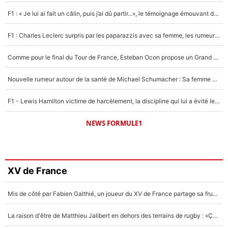
F1 : « Je lui ai fait un câlin, puis j’ai dû partir...», le témoignage émouvant de Max Verstappen sur sa fille
F1 : Charles Leclerc surpris par les paparazzis avec sa femme, les rumeurs étaient vraies !
Comme pour le final du Tour de France, Esteban Ocon propose un Grand Prix de Formule 1 à Paris : «Autour de l’Arc de Triomphe, ce serait génial» !
Nouvelle rumeur autour de la santé de Michael Schumacher : Sa femme Corinna sort du silence
F1 - Lewis Hamilton victime de harcèlement, la discipline qui lui a évité le pire : «J'aurais probablement mal tourné»
NEWS FORMULE1
XV de France
Mis de côté par Fabien Galthié, un joueur du XV de France partage sa frustration : «ils ne me l’ont pas dit tout de suite»
La raison d'être de Matthieu Jalibert en dehors des terrains de rugby : «Ça m'atteint autant que si tu touches à un membre de ma famille»