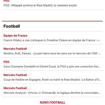
PSG
PSG : Mbappé achève le Real Madrid, le vestiaire exulte
Football
Équipe de France
Franck Ribéry a osé s'attaquer à Zinedine Zidane en équipe de France : «Je n'aurais jamais fait ça»
Mercato Football
Medina, Rulli, Paixao... ça part dans tous les sens sur le mercato de l'OM : Frank McCourt va enfin récupérer l'argent qu'il attend ?
PSG
Sans Ousmane Dembélé et Désiré Doué, le PSG a pris une correction face à Majorque : Luis Enrique attend avec impatience des renforts !
Mercato Football
Coup de théâtre en Espagne, Rodri va trahir le Real Madrid : Le Ballon d'Or a choisi de signer au FC Barcelone !
Mercato Football
Mercato Analyse : Vincius Jr-Diomandé, la logique derrière la concordance des temps
NEWS FOOTBALL