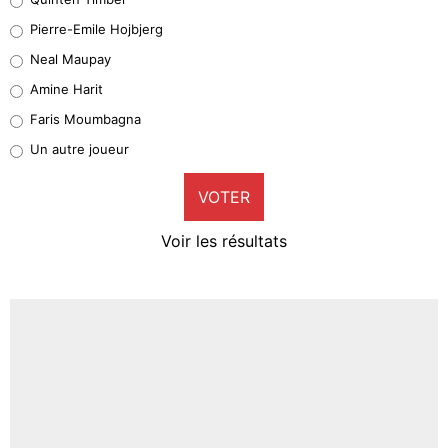
Geronimo Rulli
Pierre-Emile Hojbjerg
5%
Neal Maupay
Quinten Timber
Amine Harit
1%
Faris Moumbagna
Pierre-Emile Hojbjerg
Un autre joueur
9%
VOTER
Neal Maupay
4%
Voir les résultats
Amine Harit
3%
Faris Moumbagna
5%
Un autre joueur
5%
1521 personnes ont participé aux votes.