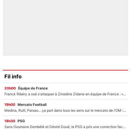
Fil info
20h00
Équipe de France
Franck Ribéry a osé s'attaquer à Zinedine Zidane en équipe de France : «Je n'aurais jamais fait ça»
19h00
Mercato Football
Medina, Rulli, Paixao... ça part dans tous les sens sur le mercato de l'OM : Frank McCourt va enfin récupérer l'argent qu'il attend ?
18h30
PSG
Sans Ousmane Dembélé et Désiré Doué, le PSG a pris une correction face à Majorque : Luis Enrique attend avec impatience des renforts !