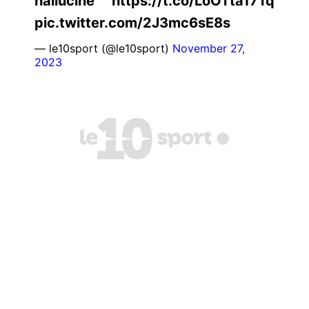
hallucine https://t.co/LoOTta17Tq
pic.twitter.com/2J3mc6sE8s
— le10sport (@le10sport)
November 27,
2023