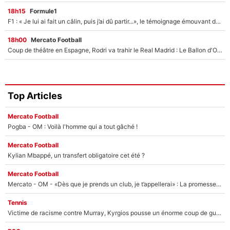
18h15
Formule1
F1 : « Je lui ai fait un câlin, puis j’ai dû partir...», le témoignage émouvant de Max Verstappen sur sa fille
18h00
Mercato Football
Coup de théâtre en Espagne, Rodri va trahir le Real Madrid : Le Ballon d'Or a choisi de signer au FC Barcelone !
Top Articles
Mercato Football
Pogba - OM : Voilà l'homme qui a tout gâché !
Mercato Football
Kylian Mbappé, un transfert obligatoire cet été ?
Mercato Football
Mercato - OM - «Dès que je prends un club, je t’appellerai» : La promesse de Marcelino au moment de claquer la porte
Tennis
Victime de racisme contre Murray, Kyrgios pousse un énorme coup de gueule !