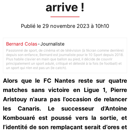
arrive !
Publié le 29 novembre 2023 à 10h10
Bernard Colas
-
Journaliste
Passionné de sport, de cinéma et de télévision (à l’écran comme derrière)
depuis son enfance, Bernard est journaliste pour le 10 Sport depuis 2018.
Plus habile clavier en main que ballon au pied, il décide de couvrir
principalement un sport adulé, critiqué et détesté à la fois (le football) et
un sport qui n’en est pas un (le catch).
Alors que le FC Nantes reste sur quatre
matches sans victoire en Ligue 1, Pierre
Aristouy n’aura pas l’occasion de relancer
les Canaris. Le successeur d’Antoine
Kombouaré est poussé vers la sortie, et
l’identité de son remplaçant serait d’ores et