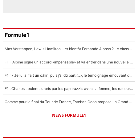
Formule1
Max Verstappen, Lewis Hamilton… et bientôt Fernando Alonso ? Le classement des pilotes les mieux payés en Formule 1 risque de changer !
F1 - Alpine signe un accord «impensable» et va entrer dans une nouvelle dimension : Grande nouvelle pour Pierre Gasly !
F1 : « Je lui ai fait un câlin, puis j’ai dû partir...», le témoignage émouvant de Max Verstappen sur sa fille
F1 : Charles Leclerc surpris par les paparazzis avec sa femme, les rumeurs étaient vraies !
Comme pour le final du Tour de France, Esteban Ocon propose un Grand Prix de Formule 1 à Paris : «Autour de l’Arc de Triomphe, ce serait génial» !
NEWS FORMULE1