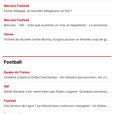
Mercato Football
Kylian Mbappé, un transfert obligatoire cet été ?
Mercato Football
Mercato - OM - «Dès que je prends un club, je t’appellerai» : La promesse de Marcelino au moment de claquer la porte
Tennis
Victime de racisme contre Murray, Kyrgios pousse un énorme coup de gueule !
Football
Équipe de France
Zinédine Zidane et Didier Deschamps : «Ils n’étaient pas proches», les confidences d’un membre de l’équipe de France 1998 sur leur relation spéciale
OM
Medhi Benatia s'est «senti trahi» par Pablo Longoria : Quelques semaines après son départ, l'ancien directeur de football de l'OM règle ses comptes
Football
Des terrains de Ligue 1 au tribunal pour violences conjugales : Un arbitre français encourt une peine de 18 mois de prison !