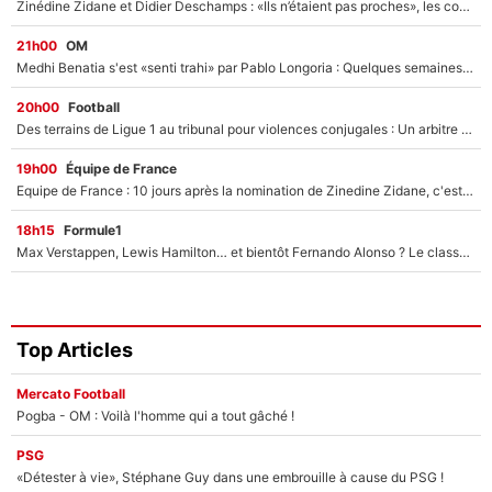
Zinédine Zidane et Didier Deschamps : «Ils n’étaient pas proches», les confidences d’un membre de l’équipe de France 1998 sur leur relation spéciale
21h00
OM
Medhi Benatia s'est «senti trahi» par Pablo Longoria : Quelques semaines après son départ, l'ancien directeur de football de l'OM règle ses comptes
20h00
Football
Des terrains de Ligue 1 au tribunal pour violences conjugales : Un arbitre français encourt une peine de 18 mois de prison !
19h00
Équipe de France
Equipe de France : 10 jours après la nomination de Zinedine Zidane, c'est au tour de son fils de prendre un nouveau départ !
18h15
Formule1
Max Verstappen, Lewis Hamilton… et bientôt Fernando Alonso ? Le classement des pilotes les mieux payés en Formule 1 risque de changer !
Top Articles
Mercato Football
Pogba - OM : Voilà l'homme qui a tout gâché !
PSG
«Détester à vie», Stéphane Guy dans une embrouille à cause du PSG !