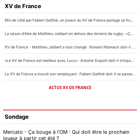
XV de France
Mis de côté par Fabien Galthié, un joueur du XV de France partage sa frustration : «ils ne me l’ont pas dit tout de suite»
La raison d'être de Matthieu Jalibert en dehors des terrains de rugby : «Ça m'atteint autant que si tu touches à un membre de ma famille»
XV de France - Matthieu Jalibert a tout changé : Romain Ntamack doit-il s’inquiéter pour sa place à un an de la Coupe du monde ?
«Le XV de France est meilleur avec Lucu» : Antoine Dupont doit-il s’inquiéter pour sa place ?
Le XV de France a trouvé son remplaçant : Fabien Galthié doit-il se passer d'Antoine Dupont ?
ACTUS XV DE FRANCE
Sondage
Mercato - Ça bouge à l’OM : Qui doit être le prochain
joueur à partir cet été ?