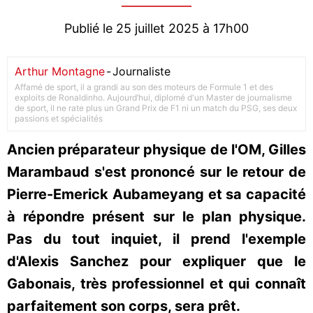
Publié le 25 juillet 2025 à 17h00
Arthur Montagne
-
Journaliste
Affamé de sport, il a grandi au son des moteurs de Formule 1 et des
exploits de Ronaldinho. Aujourd’hui, diplomé d'un Master de journalisme
de sport, il ne rate plus un Grand Prix de F1 ni un match du PSG, ses deux
passions et spécialités
Ancien préparateur physique de l'OM, Gilles
Marambaud s'est prononcé sur le retour de
Pierre-Emerick Aubameyang et sa capacité
à répondre présent sur le plan physique.
Pas du tout inquiet, il prend l'exemple
d'Alexis Sanchez pour expliquer que le
Gabonais, très professionnel et qui connaît
parfaitement son corps, sera prêt.