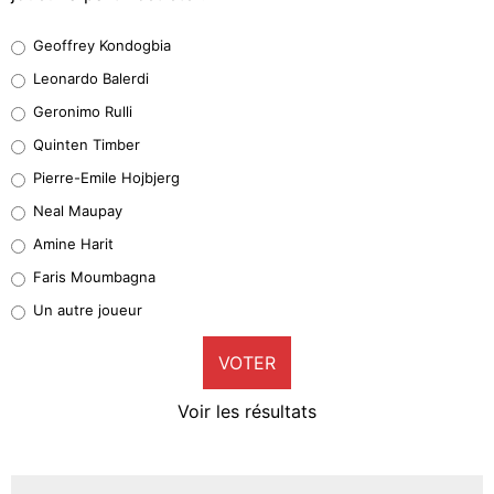
Geoffrey Kondogbia
Geoffrey Kondogbia
38%
Leonardo Balerdi
Leonardo Balerdi
Geronimo Rulli
32%
Quinten Timber
Geronimo Rulli
Pierre-Emile Hojbjerg
5%
Neal Maupay
Quinten Timber
Amine Harit
1%
Faris Moumbagna
Pierre-Emile Hojbjerg
Un autre joueur
9%
VOTER
Neal Maupay
4%
Voir les résultats
Amine Harit
3%