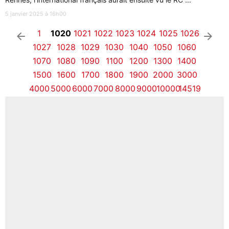
5 janvier 2025 à 16h00
1
1020
1021
1022
1023
1024
1025
1026
arrow_left
arrow_right
1027
1028
1029
1030
1040
1050
1060
1070
1080
1090
1100
1200
1300
1400
1500
1600
1700
1800
1900
2000
3000
4000
5000
6000
7000
8000
9000
10000
14519