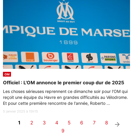
OM
Officiel : L'OM annonce le premier coup dur de 2025
Les choses sérieuses reprennent ce dimanche soir pour l'OM qui
reçoit une équipe du Havre en grandes difficultés au Vélodrome.
Et pour cette première rencontre de l'année, Roberto ...
5 janvier 2025 à 15h15
1
2
3
4
5
6
7
8
arrow_right
9