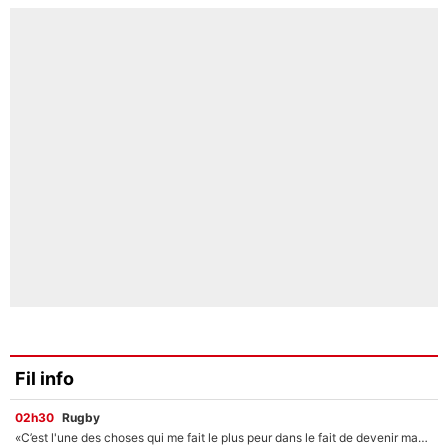
Fil info
02h30
Rugby
«C’est l'une des choses qui me fait le plus peur dans le fait de devenir maman» : En couple avec Antoine Dupont, Iris Mittenaere s'inquiète déjà pour ses futurs enfants !