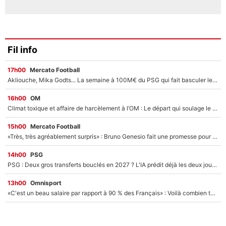
Fil info
17h00
Mercato Football
Akliouche, Mika Godts... La semaine à 100M€ du PSG qui fait basculer le mercato du PSG !
16h00
OM
Climat toxique et affaire de harcèlement à l’OM : Le départ qui soulage le vestiaire de Bruno Genesio
15h00
Mercato Football
«Très, très agréablement surpris» : Bruno Genesio fait une promesse pour la suite du mercato de l’OM et rassure les supporters
14h00
PSG
PSG : Deux gros transferts bouclés en 2027 ? L'IA prédit déjà les deux joueurs qui pourraient rejoindre Luis Enrique !
13h00
Omnisport
«C'est un beau salaire par rapport à 90 % des Français» : Voilà combien touchait Nelson Monfort sur France Télévisions avant de rejoindre CNews