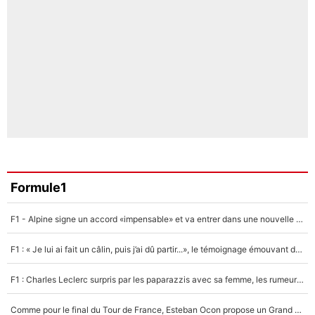
Formule1
F1 - Alpine signe un accord «impensable» et va entrer dans une nouvelle dimension : Grande nouvelle pour Pierre Gasly !
F1 : « Je lui ai fait un câlin, puis j’ai dû partir...», le témoignage émouvant de Max Verstappen sur sa fille
F1 : Charles Leclerc surpris par les paparazzis avec sa femme, les rumeurs étaient vraies !
Comme pour le final du Tour de France, Esteban Ocon propose un Grand Prix de Formule 1 à Paris : «Autour de l’Arc de Triomphe, ce serait génial» !