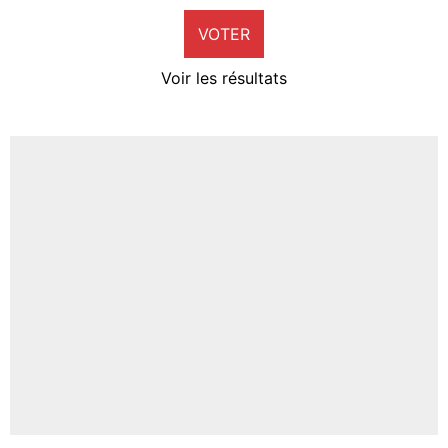
VOTER
Neal Maupay
4%
Voir les résultats
Amine Harit
3%
Faris Moumbagna
4%
Un autre joueur
5%
1601 personnes ont participé aux votes.