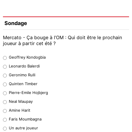
Sondage
Mercato - Ça bouge à l’OM : Qui doit être le prochain
joueur à partir cet été ?
Geoffrey Kondogbia
Geoffrey Kondogbia
38%
Leonardo Balerdi
Leonardo Balerdi
Geronimo Rulli
32%
Quinten Timber
Geronimo Rulli
Pierre-Emile Hojbjerg
5%
Neal Maupay
Quinten Timber
Amine Harit
1%
Faris Moumbagna
Pierre-Emile Hojbjerg
Un autre joueur
9%