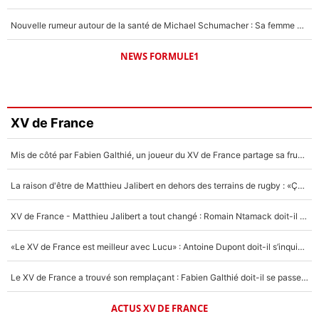
Nouvelle rumeur autour de la santé de Michael Schumacher : Sa femme Corinna sort du silence
NEWS FORMULE1
XV de France
Mis de côté par Fabien Galthié, un joueur du XV de France partage sa frustration : «ils ne me l’ont pas dit tout de suite»
La raison d'être de Matthieu Jalibert en dehors des terrains de rugby : «Ça m'atteint autant que si tu touches à un membre de ma famille»
XV de France - Matthieu Jalibert a tout changé : Romain Ntamack doit-il s’inquiéter pour sa place à un an de la Coupe du monde ?
«Le XV de France est meilleur avec Lucu» : Antoine Dupont doit-il s’inquiéter pour sa place ?
Le XV de France a trouvé son remplaçant : Fabien Galthié doit-il se passer d'Antoine Dupont ?
ACTUS XV DE FRANCE