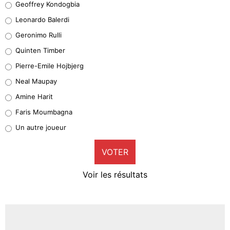
Geoffrey Kondogbia
38%
Leonardo Balerdi
Leonardo Balerdi
Geronimo Rulli
32%
Quinten Timber
Geronimo Rulli
Pierre-Emile Hojbjerg
5%
Neal Maupay
Quinten Timber
Amine Harit
1%
Faris Moumbagna
Pierre-Emile Hojbjerg
Un autre joueur
9%
VOTER
Neal Maupay
4%
Voir les résultats
Amine Harit
3%
Faris Moumbagna
4%