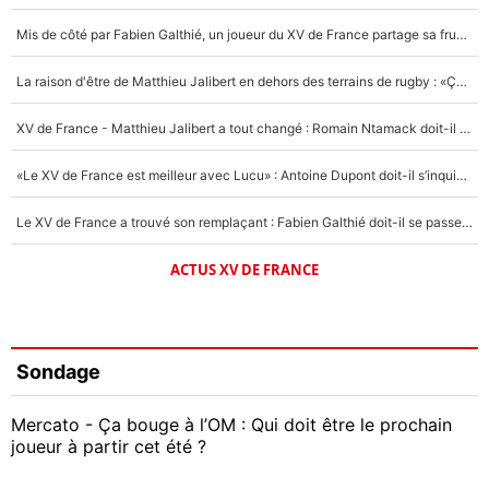
Mis de côté par Fabien Galthié, un joueur du XV de France partage sa frustration : «ils ne me l’ont pas dit tout de suite»
La raison d'être de Matthieu Jalibert en dehors des terrains de rugby : «Ça m'atteint autant que si tu touches à un membre de ma famille»
XV de France - Matthieu Jalibert a tout changé : Romain Ntamack doit-il s’inquiéter pour sa place à un an de la Coupe du monde ?
«Le XV de France est meilleur avec Lucu» : Antoine Dupont doit-il s’inquiéter pour sa place ?
Le XV de France a trouvé son remplaçant : Fabien Galthié doit-il se passer d'Antoine Dupont ?
ACTUS XV DE FRANCE
Sondage
Mercato - Ça bouge à l’OM : Qui doit être le prochain
joueur à partir cet été ?
Geoffrey Kondogbia