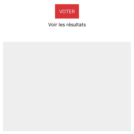
9%
VOTER
Neal Maupay
4%
Voir les résultats
Amine Harit
3%
Faris Moumbagna
4%
Un autre joueur
5%
1461 personnes ont participé aux votes.