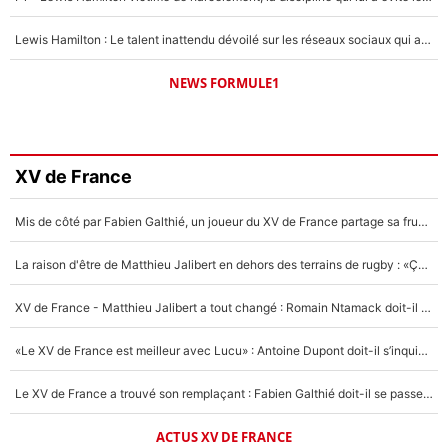
Lewis Hamilton : Le talent inattendu dévoilé sur les réseaux sociaux qui a impressionné Kim Kardashian pendant leurs vacances en amoureux !
NEWS FORMULE1
XV de France
Mis de côté par Fabien Galthié, un joueur du XV de France partage sa frustration : «ils ne me l’ont pas dit tout de suite»
La raison d'être de Matthieu Jalibert en dehors des terrains de rugby : «Ça m'atteint autant que si tu touches à un membre de ma famille»
XV de France - Matthieu Jalibert a tout changé : Romain Ntamack doit-il s’inquiéter pour sa place à un an de la Coupe du monde ?
«Le XV de France est meilleur avec Lucu» : Antoine Dupont doit-il s’inquiéter pour sa place ?
Le XV de France a trouvé son remplaçant : Fabien Galthié doit-il se passer d'Antoine Dupont ?
ACTUS XV DE FRANCE