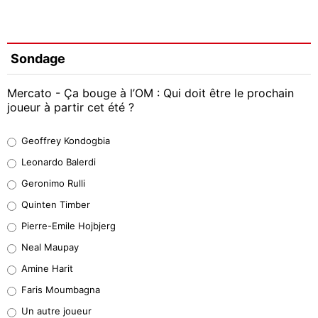
Sondage
Mercato - Ça bouge à l’OM : Qui doit être le prochain
joueur à partir cet été ?
Geoffrey Kondogbia
Geoffrey Kondogbia
38%
Leonardo Balerdi
Leonardo Balerdi
Geronimo Rulli
32%
Quinten Timber
Geronimo Rulli
Pierre-Emile Hojbjerg
4%
Neal Maupay
Quinten Timber
Amine Harit
1%
Faris Moumbagna
Pierre-Emile Hojbjerg
Un autre joueur