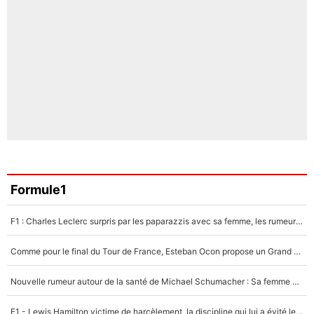
Formule1
F1 : Charles Leclerc surpris par les paparazzis avec sa femme, les rumeurs étaient vraies !
Comme pour le final du Tour de France, Esteban Ocon propose un Grand Prix de Formule 1 à Paris : «Autour de l’Arc de Triomphe, ce serait génial» !
Nouvelle rumeur autour de la santé de Michael Schumacher : Sa femme Corinna sort du silence
F1 - Lewis Hamilton victime de harcèlement, la discipline qui lui a évité le pire : «J'aurais probablement mal tourné»