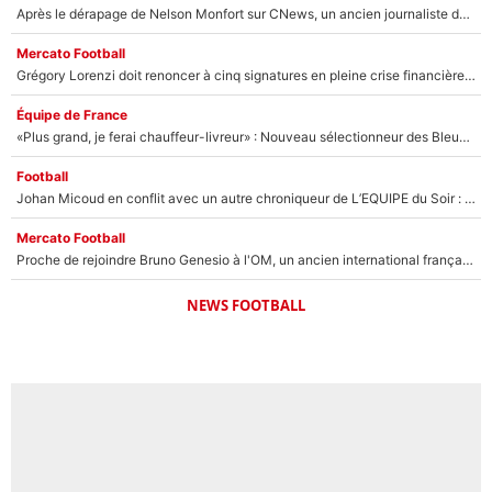
Après le dérapage de Nelson Monfort sur CNews, un ancien journaliste de France Télévisions relance la polémique sur les incendies en Gironde
Mercato Football
Grégory Lorenzi doit renoncer à cinq signatures en pleine crise financière : L’IA propose sept noms à l’OM pour un mercato réussi... à seulement 5M€ !
Équipe de France
«Plus grand, je ferai chauffeur-livreur» : Nouveau sélectionneur des Bleus, Zinédine Zidane s’était imaginé un avenir très différent lorsqu'il était enfant
Football
Johan Micoud en conflit avec un autre chroniqueur de L’EQUIPE du Soir : «Pendant un moment, je ne les ai pas remis ensemble dans l'émission»
Mercato Football
Proche de rejoindre Bruno Genesio à l'OM, un ancien international français va finalement débarquer... sur RMC !
NEWS FOOTBALL