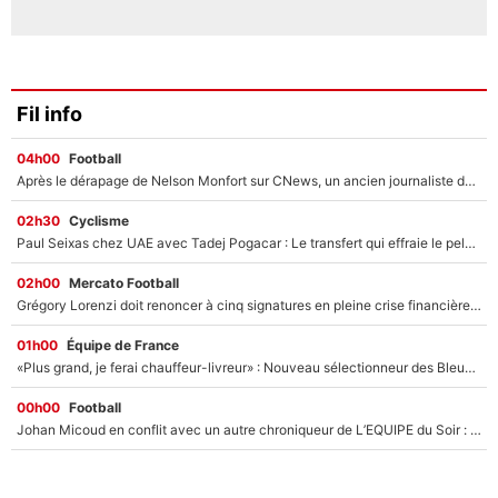
Fil info
04h00
Football
Après le dérapage de Nelson Monfort sur CNews, un ancien journaliste de France Télévisions relance la polémique sur les incendies en Gironde
02h30
Cyclisme
Paul Seixas chez UAE avec Tadej Pogacar : Le transfert qui effraie le peloton, «c’est la pire des choses qui puisse arriver»
02h00
Mercato Football
Grégory Lorenzi doit renoncer à cinq signatures en pleine crise financière : L’IA propose sept noms à l’OM pour un mercato réussi... à seulement 5M€ !
01h00
Équipe de France
«Plus grand, je ferai chauffeur-livreur» : Nouveau sélectionneur des Bleus, Zinédine Zidane s’était imaginé un avenir très différent lorsqu'il était enfant
00h00
Football
Johan Micoud en conflit avec un autre chroniqueur de L’EQUIPE du Soir : «Pendant un moment, je ne les ai pas remis ensemble dans l'émission»