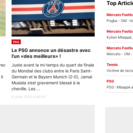
Top Articl
Mercato Footba
Pogba - OM : Vo
Mercato Footba
Kylian Mbappé, u
PSG
Mercato Footba
Le PSG annonce un désastre avec
l'un «des meilleurs» !
vec
Juste avant la mi-temps du quart de finale
Tennis
du Mondial des clubs entre le Paris Saint-
Il
Germain et le Bayern Munich (2-0), Jamal
PSG
Musiala s’est gravement blessé à la
PSG : Mbappé ac
cheville. Les ...
6 juillet 2025 à 09h30