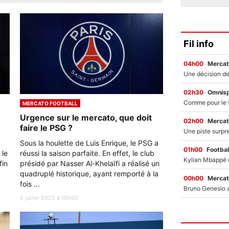
Fil info
04h00
Mercat
02h30
Omnisp
MERCATO FOOTBALL
Urgence sur le mercato, que doit
02h00
Mercat
faire le PSG ?
Sous la houlette de Luis Enrique, le PSG a
01h00
Footbal
 le
réussi la saison parfaite. En effet, le club
fin
présidé par Nasser Al-Khelaïfi a réalisé un
quadruplé historique, ayant remporté à la
00h00
Mercat
fois ...
6 juillet 2025 à 10h00