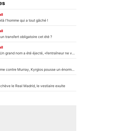
es
ll
ilà l'homme qui a tout gâché !
ll
n transfert obligatoire cet été ?
ll
Mercato - OM : Un grand nom a été éjecté, «l’entraîneur ne voulait pas me conserver»
Victime de racisme contre Murray, Kyrgios pousse un énorme coup de gueule !
hève le Real Madrid, le vestiaire exulte