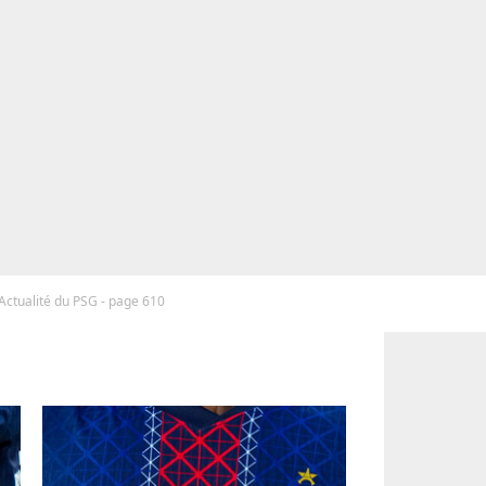
Actualité du PSG - page 610
G