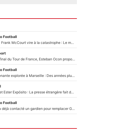
o Football
Une décision de Frank McCourt vire à la catastrophe : Le mercato de l’OM provoque de nouvelles tensions en pleine crise financière !
ort
Comme pour le final du Tour de France, Esteban Ocon propose un Grand Prix de Formule 1 à Paris : «Autour de l’Arc de Triomphe, ce serait génial» !
o Football
Une piste surprenante explorée à Marseille : Des années plus tard, l’OM a tenté de faire revenir le joueur qui avait provoqué le départ d’André Villas-Boas !
l
Kylian Mbappé et Ester Expósito : La presse étrangère fait de nouvelles révélations sur leurs vacances en amoureux
o Football
Bruno Genesio a déjà contacté un gardien pour remplacer Geronimo Rulli : La crise financière peut encore plomber les plans de l’OM sur le mercato