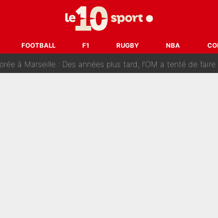
 vire à la catastrophe : Le mercato de l’OM provoque de nouvelles t
ance, Esteban Ocon propose un Grand Prix de Formule 1 à Paris : «Autour d
FOOTBALL
F1
RUGBY
NBA
CO
rseille : Des années plus tard, l’OM a tenté de faire revenir le joueur qui ava
sito : La presse étrangère fait de nouvelles révélations sur
gardien pour remplacer Geronimo Rulli : La crise financière peut encore p