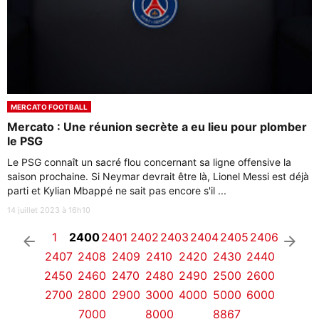
MERCATO FOOTBALL
Mercato : Une réunion secrète a eu lieu pour plomber
le PSG
Le PSG connaît un sacré flou concernant sa ligne offensive la
saison prochaine. Si Neymar devrait être là, Lionel Messi est déjà
parti et Kylian Mbappé ne sait pas encore s'il ...
14 juillet 2023 à 16h10
1
2400
2401
2402
2403
2404
2405
2406
arrow_left
arrow_right
2407
2408
2409
2410
2420
2430
2440
2450
2460
2470
2480
2490
2500
2600
2700
2800
2900
3000
4000
5000
6000
7000
8000
8867