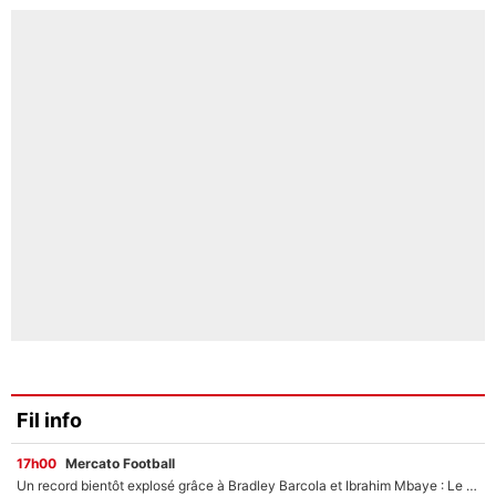
Fil info
17h00
Mercato Football
Un record bientôt explosé grâce à Bradley Barcola et Ibrahim Mbaye : Le PSG sur le point de réaliser un mercato historique ?