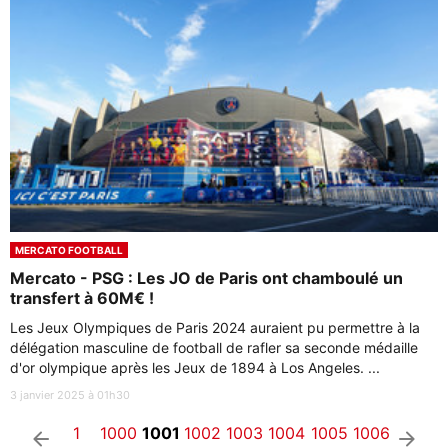
MERCATO FOOTBALL
Mercato - PSG : Les JO de Paris ont chamboulé un
transfert à 60M€ !
Les Jeux Olympiques de Paris 2024 auraient pu permettre à la
délégation masculine de football de rafler sa seconde médaille
d'or olympique après les Jeux de 1894 à Los Angeles. ...
3 janvier 2025 à 01h30
1
1000
1001
1002
1003
1004
1005
1006
arrow_left
arrow_right