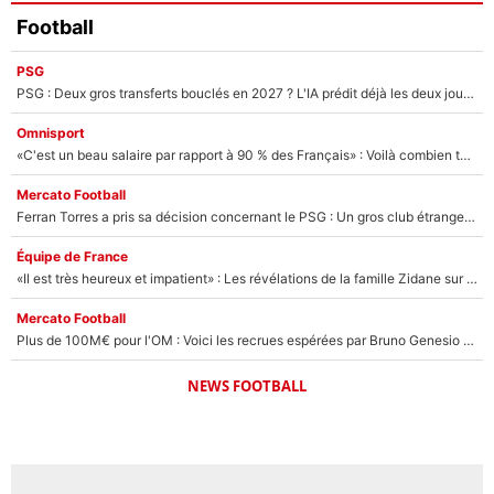
Football
PSG
PSG : Deux gros transferts bouclés en 2027 ? L'IA prédit déjà les deux joueurs qui pourraient rejoindre Luis Enrique !
Omnisport
«C'est un beau salaire par rapport à 90 % des Français» : Voilà combien touchait Nelson Monfort sur France Télévisions avant de rejoindre CNews
Mercato Football
Ferran Torres a pris sa décision concernant le PSG : Un gros club étranger prêt à relancer le feuilleton pour la signature du champion du monde 2026 !
Équipe de France
«Il est très heureux et impatient» : Les révélations de la famille Zidane sur sa prise de pouvoir en équipe de France !
Mercato Football
Plus de 100M€ pour l'OM : Voici les recrues espérées par Bruno Genesio et Grégory Lorenzi après l’opération dégraissage
NEWS FOOTBALL