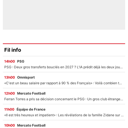
Fil info
14h00
PSG
PSG : Deux gros transferts bouclés en 2027 ? L'IA prédit déjà les deux joueurs qui pourraient rejoindre Luis Enrique !
13h00
Omnisport
«C'est un beau salaire par rapport à 90 % des Français» : Voilà combien touchait Nelson Monfort sur France Télévisions avant de rejoindre CNews
12h00
Mercato Football
Ferran Torres a pris sa décision concernant le PSG : Un gros club étranger prêt à relancer le feuilleton pour la signature du champion du monde 2026 !
11h00
Équipe de France
«Il est très heureux et impatient» : Les révélations de la famille Zidane sur sa prise de pouvoir en équipe de France !
10h00
Mercato Football