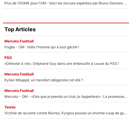
Plus de 100M€ pour l'OM : Voici les recrues espérées par Bruno Genesio et Grégory Lorenzi après l’opération dégraissage
Top Articles
Mercato Football
Pogba - OM : Voilà l'homme qui a tout gâché !
PSG
«Détester à vie», Stéphane Guy dans une embrouille à cause du PSG !
Mercato Football
Kylian Mbappé, un transfert obligatoire cet été ?
Mercato Football
Mercato - OM - «Dès que je prends un club, je t’appellerai» : La promesse de Marcelino au moment de claquer la porte
Tennis
Victime de racisme contre Murray, Kyrgios pousse un énorme coup de gueule !