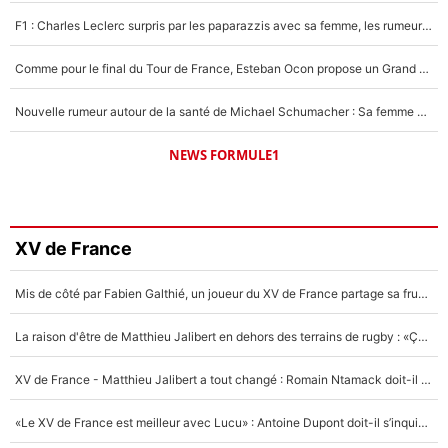
F1 : Charles Leclerc surpris par les paparazzis avec sa femme, les rumeurs étaient vraies !
Comme pour le final du Tour de France, Esteban Ocon propose un Grand Prix de Formule 1 à Paris : «Autour de l’Arc de Triomphe, ce serait génial» !
Nouvelle rumeur autour de la santé de Michael Schumacher : Sa femme Corinna sort du silence
NEWS FORMULE1
XV de France
Mis de côté par Fabien Galthié, un joueur du XV de France partage sa frustration : «ils ne me l’ont pas dit tout de suite»
La raison d'être de Matthieu Jalibert en dehors des terrains de rugby : «Ça m'atteint autant que si tu touches à un membre de ma famille»
XV de France - Matthieu Jalibert a tout changé : Romain Ntamack doit-il s’inquiéter pour sa place à un an de la Coupe du monde ?
«Le XV de France est meilleur avec Lucu» : Antoine Dupont doit-il s’inquiéter pour sa place ?