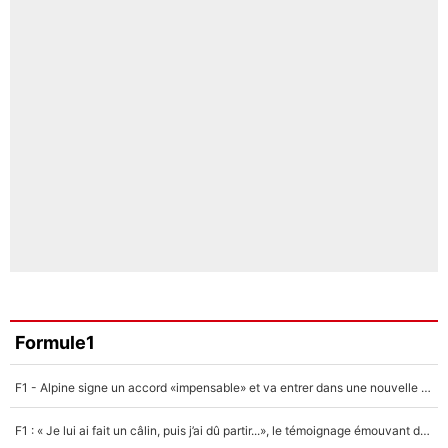
Formule1
F1 - Alpine signe un accord «impensable» et va entrer dans une nouvelle dimension : Grande nouvelle pour Pierre Gasly !
F1 : « Je lui ai fait un câlin, puis j’ai dû partir...», le témoignage émouvant de Max Verstappen sur sa fille