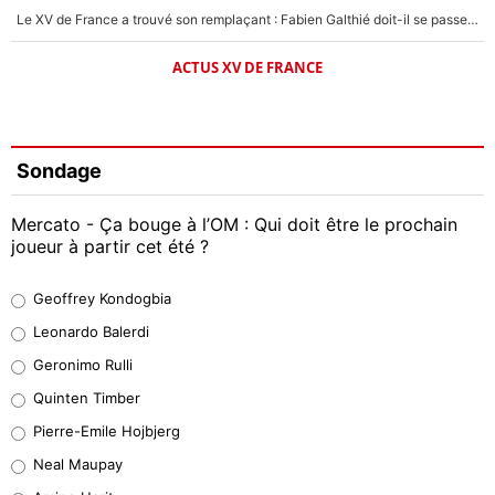
Le XV de France a trouvé son remplaçant : Fabien Galthié doit-il se passer d'Antoine Dupont ?
ACTUS XV DE FRANCE
Sondage
Mercato - Ça bouge à l’OM : Qui doit être le prochain
joueur à partir cet été ?
Geoffrey Kondogbia
Geoffrey Kondogbia
38%
Leonardo Balerdi
Leonardo Balerdi
Geronimo Rulli
32%
Quinten Timber
Geronimo Rulli
Pierre-Emile Hojbjerg
5%
Neal Maupay
Quinten Timber