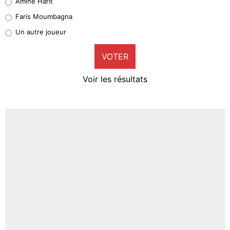
Amine Harit
1%
Faris Moumbagna
Pierre-Emile Hojbjerg
Un autre joueur
9%
VOTER
Neal Maupay
4%
Voir les résultats
Amine Harit
3%
Faris Moumbagna
4%
Un autre joueur
5%
1579 personnes ont participé aux votes.