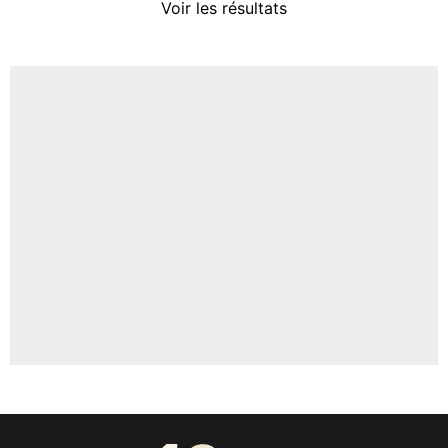
Voir les résultats
Amine Harit
3%
Faris Moumbagna
5%
Un autre joueur
5%
1551 personnes ont participé aux votes.