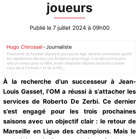
joueurs
Publié le 7 juillet 2024 à 09h00
Hugo Chirossel
-
Journaliste
Passionné de football depuis le plus jeune âge, devenir journaliste sportif
est rapidement devenu une évidence pour Hugo. Il se découvrira plus
tard un amour pour la NBA, avant d’explorer d’autres horizons comme
ceux de la Formule 1 et de la NFL.
À la recherche d’un successeur à Jean-
Louis Gasset, l’OM a réussi à s’attacher les
services de Roberto De Zerbi. Ce dernier
s’est engagé pour les trois prochaines
saisons avec un objectif clair : le retour de
Marseille en Ligue des champions. Mais le