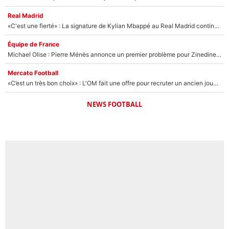
Real Madrid
«C'est une fierté» : La signature de Kylian Mbappé au Real Madrid continue de régaler l'Espagne
Équipe de France
Michael Olise : Pierre Ménès annonce un premier problème pour Zinedine Zidane en équipe de France
Mercato Football
«C’est un très bon choix» : L'OM fait une offre pour recruter un ancien joueur du PSG... et c'est validé dans l'After Foot !
NEWS FOOTBALL