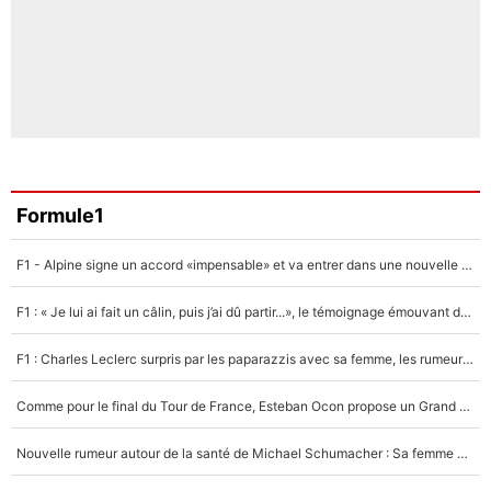
Formule1
F1 - Alpine signe un accord «impensable» et va entrer dans une nouvelle dimension : Grande nouvelle pour Pierre Gasly !
F1 : « Je lui ai fait un câlin, puis j’ai dû partir...», le témoignage émouvant de Max Verstappen sur sa fille
F1 : Charles Leclerc surpris par les paparazzis avec sa femme, les rumeurs étaient vraies !
Comme pour le final du Tour de France, Esteban Ocon propose un Grand Prix de Formule 1 à Paris : «Autour de l’Arc de Triomphe, ce serait génial» !
Nouvelle rumeur autour de la santé de Michael Schumacher : Sa femme Corinna sort du silence