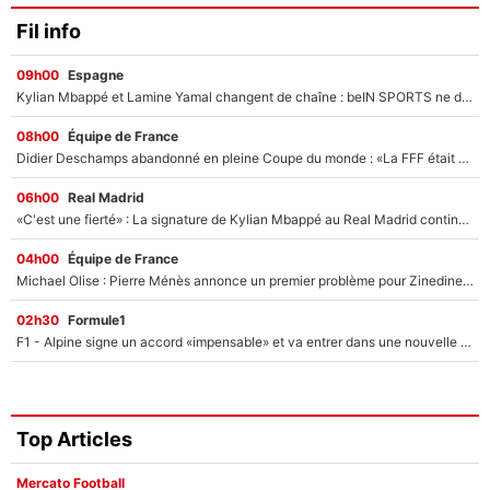
Fil info
09h00
Espagne
Kylian Mbappé et Lamine Yamal changent de chaîne : beIN SPORTS ne digère pas cette décision historique et prédit un fiasco pour la Liga
08h00
Équipe de France
Didier Deschamps abandonné en pleine Coupe du monde : «La FFF était déjà passée à Zinedine Zidane»
06h00
Real Madrid
«C'est une fierté» : La signature de Kylian Mbappé au Real Madrid continue de régaler l'Espagne
04h00
Équipe de France
Michael Olise : Pierre Ménès annonce un premier problème pour Zinedine Zidane en équipe de France
02h30
Formule1
F1 - Alpine signe un accord «impensable» et va entrer dans une nouvelle dimension : Grande nouvelle pour Pierre Gasly !
Top Articles
Mercato Football