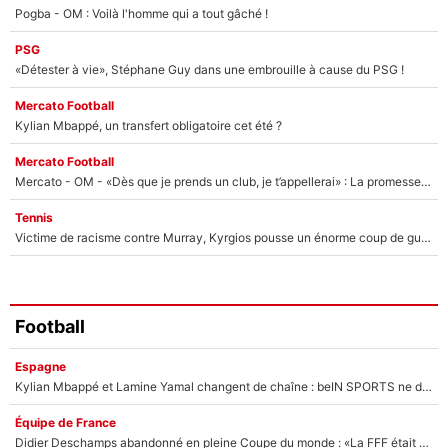
Pogba - OM : Voilà l'homme qui a tout gâché !
PSG
«Détester à vie», Stéphane Guy dans une embrouille à cause du PSG !
Mercato Football
Kylian Mbappé, un transfert obligatoire cet été ?
Mercato Football
Mercato - OM - «Dès que je prends un club, je t’appellerai» : La promesse de Marcelino au moment de claquer la porte
Tennis
Victime de racisme contre Murray, Kyrgios pousse un énorme coup de gueule !
Football
Espagne
Kylian Mbappé et Lamine Yamal changent de chaîne : beIN SPORTS ne digère pas cette décision historique et prédit un fiasco pour la Liga
Équipe de France
Didier Deschamps abandonné en pleine Coupe du monde : «La FFF était déjà passée à Zinedine Zidane»