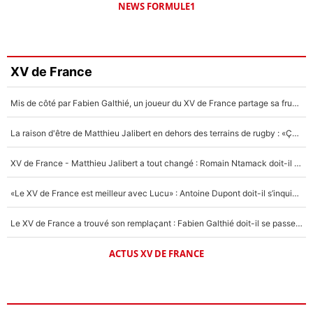
NEWS FORMULE1
XV de France
Mis de côté par Fabien Galthié, un joueur du XV de France partage sa frustration : «ils ne me l’ont pas dit tout de suite»
La raison d'être de Matthieu Jalibert en dehors des terrains de rugby : «Ça m'atteint autant que si tu touches à un membre de ma famille»
XV de France - Matthieu Jalibert a tout changé : Romain Ntamack doit-il s’inquiéter pour sa place à un an de la Coupe du monde ?
«Le XV de France est meilleur avec Lucu» : Antoine Dupont doit-il s’inquiéter pour sa place ?
Le XV de France a trouvé son remplaçant : Fabien Galthié doit-il se passer d'Antoine Dupont ?
ACTUS XV DE FRANCE