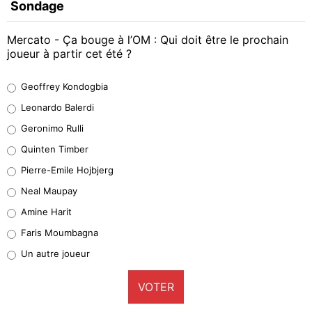
Sondage
Mercato - Ça bouge à l’OM : Qui doit être le prochain
joueur à partir cet été ?
Geoffrey Kondogbia
Geoffrey Kondogbia
38%
Leonardo Balerdi
Leonardo Balerdi
Geronimo Rulli
32%
Quinten Timber
Geronimo Rulli
Pierre-Emile Hojbjerg
5%
Neal Maupay
Quinten Timber
Amine Harit
1%
Faris Moumbagna
Pierre-Emile Hojbjerg
Un autre joueur
9%
VOTER
Neal Maupay
4%