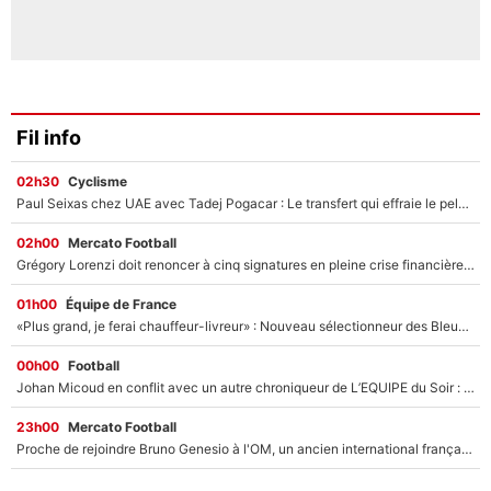
Fil info
02h30
Cyclisme
Paul Seixas chez UAE avec Tadej Pogacar : Le transfert qui effraie le peloton, «c’est la pire des choses qui puisse arriver»
02h00
Mercato Football
Grégory Lorenzi doit renoncer à cinq signatures en pleine crise financière : L’IA propose sept noms à l’OM pour un mercato réussi... à seulement 5M€ !
01h00
Équipe de France
«Plus grand, je ferai chauffeur-livreur» : Nouveau sélectionneur des Bleus, Zinédine Zidane s’était imaginé un avenir très différent lorsqu'il était enfant
00h00
Football
Johan Micoud en conflit avec un autre chroniqueur de L’EQUIPE du Soir : «Pendant un moment, je ne les ai pas remis ensemble dans l'émission»
23h00
Mercato Football
Proche de rejoindre Bruno Genesio à l'OM, un ancien international français va finalement débarquer... sur RMC !