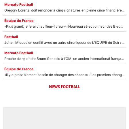
Mercato Football
Grégory Lorenzi doit renoncer à cinq signatures en pleine crise financière : L’IA propose sept noms à l’OM pour un mercato réussi... à seulement 5M€ !
Équipe de France
«Plus grand, je ferai chauffeur-livreur» : Nouveau sélectionneur des Bleus, Zinédine Zidane s’était imaginé un avenir très différent lorsqu'il était enfant
Football
Johan Micoud en conflit avec un autre chroniqueur de L’EQUIPE du Soir : «Pendant un moment, je ne les ai pas remis ensemble dans l'émission»
Mercato Football
Proche de rejoindre Bruno Genesio à l'OM, un ancien international français va finalement débarquer... sur RMC !
Équipe de France
«Il y a probablement besoin de changer des choses» : Les premiers changements de Zinedine Zidane en équipe de France sont révélés ?
NEWS FOOTBALL