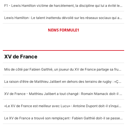
F1 - Lewis Hamilton victime de harcèlement, la discipline qui lui a évité le pire : «J'aurais probablement mal tourné»
Lewis Hamilton : Le talent inattendu dévoilé sur les réseaux sociaux qui a impressionné Kim Kardashian pendant leurs vacances en amoureux !
NEWS FORMULE1
XV de France
Mis de côté par Fabien Galthié, un joueur du XV de France partage sa frustration : «ils ne me l’ont pas dit tout de suite»
La raison d'être de Matthieu Jalibert en dehors des terrains de rugby : «Ça m'atteint autant que si tu touches à un membre de ma famille»
XV de France - Matthieu Jalibert a tout changé : Romain Ntamack doit-il s’inquiéter pour sa place à un an de la Coupe du monde ?
«Le XV de France est meilleur avec Lucu» : Antoine Dupont doit-il s’inquiéter pour sa place ?
Le XV de France a trouvé son remplaçant : Fabien Galthié doit-il se passer d'Antoine Dupont ?