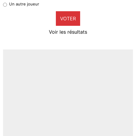
Pierre-Emile Hojbjerg
Un autre joueur
9%
VOTER
Neal Maupay
4%
Voir les résultats
Amine Harit
3%
Faris Moumbagna
4%
Un autre joueur
5%
1460 personnes ont participé aux votes.