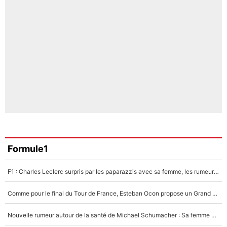
Formule1
F1 : Charles Leclerc surpris par les paparazzis avec sa femme, les rumeurs étaient vraies !
Comme pour le final du Tour de France, Esteban Ocon propose un Grand Prix de Formule 1 à Paris : «Autour de l’Arc de Triomphe, ce serait génial» !
Nouvelle rumeur autour de la santé de Michael Schumacher : Sa femme Corinna sort du silence