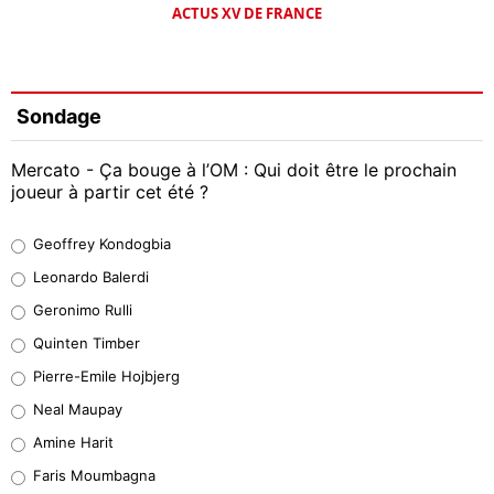
ACTUS XV DE FRANCE
Sondage
Mercato - Ça bouge à l’OM : Qui doit être le prochain
joueur à partir cet été ?
Geoffrey Kondogbia
Geoffrey Kondogbia
38%
Leonardo Balerdi
Leonardo Balerdi
Geronimo Rulli
32%
Quinten Timber
Geronimo Rulli
Pierre-Emile Hojbjerg
4%
Neal Maupay
Quinten Timber
Amine Harit
1%
Faris Moumbagna