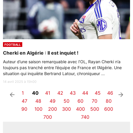
FOOTBALL
Cherki en Algérie : Il est inquiet !
Auteur d’une saison remarquable avec l’OL, Rayan Cherki n’a
toujours pas tranché entre l’équipe de France et l’Algérie. Une
situation qui inquiète Bertrand Latour, chroniqueur ...
14 avril 2025 à 15h00
1
40
41
42
43
44
45
46
arrow_left
arrow_right
47
48
49
50
60
70
80
90
100
200
300
400
500
600
700
740