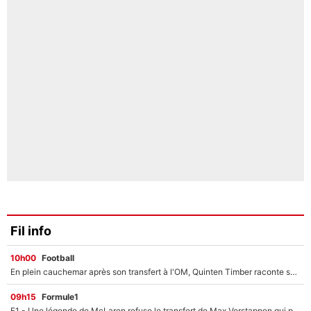
Fil info
10h00
Football
En plein cauchemar après son transfert à l'OM, Quinten Timber raconte ses doutes après sa signature à Marseille
09h15
Formule1
F1 - Une légende de McLaren refuse le transfert de Max Verstappen qui pourrait «faire des vagues» et plomber l'ambiance dans l'équipe