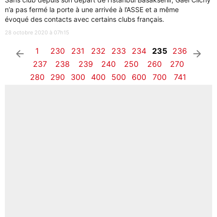
n’a pas fermé la porte à une arrivée à l’ASSE et a même
évoqué des contacts avec certains clubs français.
28 octobre 2020 à 07h15
1
230
231
232
233
234
235
236
arrow_left
arrow_right
237
238
239
240
250
260
270
280
290
300
400
500
600
700
741