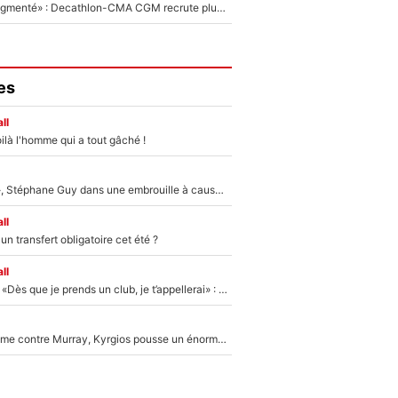
«Le budget a augmenté» : Decathlon-CMA CGM recrute plusieurs coureurs pour offrir à Paul Seixas une équipe pour gagner le Tour de France 2027
es
ll
ilà l'homme qui a tout gâché !
«Détester à vie», Stéphane Guy dans une embrouille à cause du PSG !
ll
n transfert obligatoire cet été ?
ll
Mercato - OM - «Dès que je prends un club, je t’appellerai» : La promesse de Marcelino au moment de claquer la porte
Victime de racisme contre Murray, Kyrgios pousse un énorme coup de gueule !