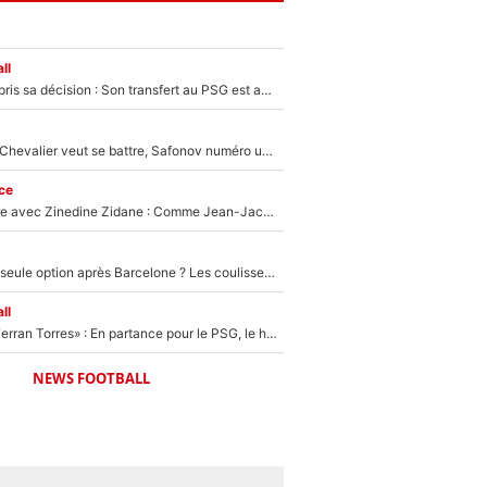
ll
Ferran Torres a pris sa décision : Son transfert au PSG est annoncé en Espagne !
Suzuki recruté, Chevalier veut se battre, Safonov numéro un… Le PSG se lance encore dans un gros chantier pour le poste de gardien de but
ce
Un documentaire avec Zinedine Zidane : Comme Jean-Jacques Goldman et Mylène Farmer, le nouveau sélectionneur de l'équipe de France a recalé une journaliste très connue
Le PSG comme seule option après Barcelone ? Les coulisses de la signature historique de Lionel Messi sont révélées au grand jour !
ll
«Le suicide de Ferran Torres» : En partance pour le PSG, le héros de la finale de la Coupe du monde s'attire les foudres de la presse espagnole !
NEWS FOOTBALL