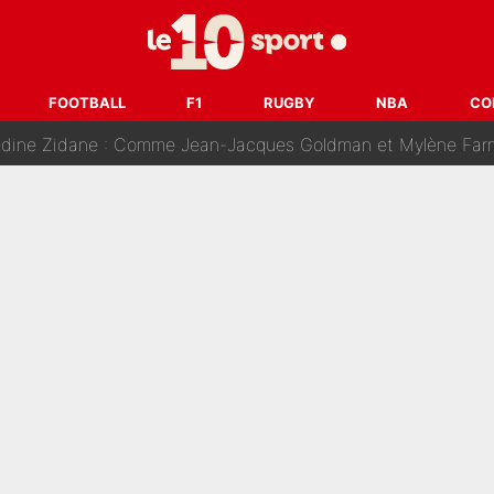
ision : Son transfert au PSG est annoncé en Espagne !
se battre, Safonov numéro un… Le PSG se lance encore dans un gros ch
FOOTBALL
F1
RUGBY
NBA
CO
 Comme Jean-Jacques Goldman et Mylène Farmer, le nouveau sélectionneur de l'équipe 
ès Barcelone ? Les coulisses de la signature historique de Lionel 
on-CMA CGM recrute plusieurs coureurs pour offrir à Paul Seixas une équ