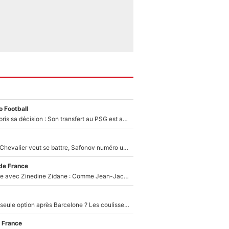
 Football
Ferran Torres a pris sa décision : Son transfert au PSG est annoncé en Espagne !
Suzuki recruté, Chevalier veut se battre, Safonov numéro un… Le PSG se lance encore dans un gros chantier pour le poste de gardien de but
de France
Un documentaire avec Zinedine Zidane : Comme Jean-Jacques Goldman et Mylène Farmer, le nouveau sélectionneur de l'équipe de France a recalé une journaliste très connue
Le PSG comme seule option après Barcelone ? Les coulisses de la signature historique de Lionel Messi sont révélées au grand jour !
 France