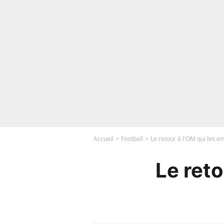
Accueil
Football
Le retour à l'OM qui les em
Le reto