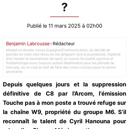
?
Publié le 11 mars 2025 à 02h00
Benjamin Labrousse
-
Rédacteur
Malgré un double cursus Espagnol/Communication, j’ai décidé de
prendre en main mes rêves en me dirigeant vers le journalisme. Diplômé
d’un master en journalisme de sport, je couvre l’actualité sportive et
footballistique avec toujours autant d’admiration pour les période de
mercato, où un club se doit de faire des choix cruciaux pour la saison
prochaine.
Depuis quelques jours et la suppression
définitive de C8 par l’Arcom, l’émission
Touche pas à mon poste a trouvé refuge sur
la chaîne W9, propriété du groupe M6. S’il
reconnaît le talent de Cyril Hanouna pour