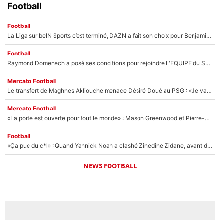
Football
Football
La Liga sur beIN Sports c’est terminé, DAZN a fait son choix pour Benjamin Da Silva et Omar Da Fonseca !
Football
Raymond Domenech a posé ses conditions pour rejoindre L'EQUIPE du Soir : Il refuse de faire l'émission avec un autre chroniqueur !
Mercato Football
Le transfert de Maghnes Akliouche menace Désiré Doué au PSG : «Je valide à 200%»
Mercato Football
«La porte est ouverte pour tout le monde» : Mason Greenwood et Pierre-Emerick Aubameyang ont quitté l'OM, Amine Gouiri balance sur la suite du mercato et sur la réaction du vestiaire !
Football
«Ça pue du c*l» : Quand Yannick Noah a clashé Zinedine Zidane, avant de se faire recadrer par le nouveau sélectionneur de l'équipe de France !
NEWS FOOTBALL