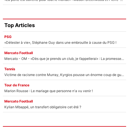
Top Articles
PSG
«Détester à vie», Stéphane Guy dans une embrouille à cause du PSG !
Mercato Football
Mercato - OM - «Dès que je prends un club, je t’appellerai» : La promesse de Marcelino au moment de claquer la porte
Tennis
Victime de racisme contre Murray, Kyrgios pousse un énorme coup de gueule !
Tour de France
Marion Rousse : Le mariage que personne n'a vu venir !
Mercato Football
Kylian Mbappé, un transfert obligatoire cet été ?