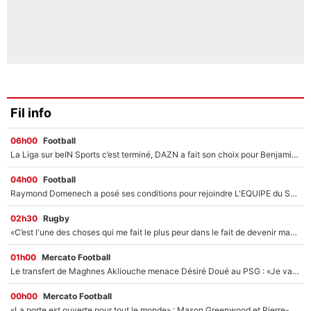
Fil info
06h00
Football
La Liga sur beIN Sports c’est terminé, DAZN a fait son choix pour Benjamin Da Silva et Omar Da Fonseca !
04h00
Football
Raymond Domenech a posé ses conditions pour rejoindre L'EQUIPE du Soir : Il refuse de faire l'émission avec un autre chroniqueur !
02h30
Rugby
«C’est l'une des choses qui me fait le plus peur dans le fait de devenir maman» : En couple avec Antoine Dupont, Iris Mittenaere s'inquiète déjà pour ses futurs enfants !
01h00
Mercato Football
Le transfert de Maghnes Akliouche menace Désiré Doué au PSG : «Je valide à 200%»
00h00
Mercato Football
«La porte est ouverte pour tout le monde» : Mason Greenwood et Pierre-Emerick Aubameyang ont quitté l'OM, Amine Gouiri balance sur la suite du mercato et sur la réaction du vestiaire !