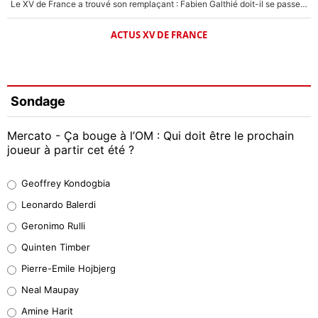
Le XV de France a trouvé son remplaçant : Fabien Galthié doit-il se passer d'Antoine Dupont ?
ACTUS XV DE FRANCE
Sondage
Mercato - Ça bouge à l’OM : Qui doit être le prochain
joueur à partir cet été ?
Geoffrey Kondogbia
Geoffrey Kondogbia
38%
Leonardo Balerdi
Leonardo Balerdi
Geronimo Rulli
32%
Quinten Timber
Geronimo Rulli
Pierre-Emile Hojbjerg
5%
Neal Maupay
Quinten Timber
Amine Harit