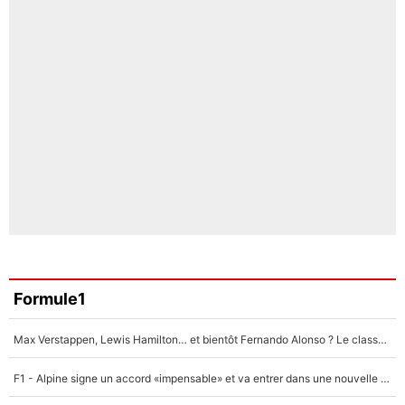
Formule1
Max Verstappen, Lewis Hamilton… et bientôt Fernando Alonso ? Le classement des pilotes les mieux payés en Formule 1 risque de changer !
F1 - Alpine signe un accord «impensable» et va entrer dans une nouvelle dimension : Grande nouvelle pour Pierre Gasly !