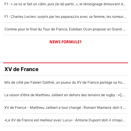
F1 : « Je lui ai fait un câlin, puis j’ai dû partir...», le témoignage émouvant de Max Verstappen sur sa fille
F1 : Charles Leclerc surpris par les paparazzis avec sa femme, les rumeurs étaient vraies !
Comme pour le final du Tour de France, Esteban Ocon propose un Grand Prix de Formule 1 à Paris : «Autour de l’Arc de Triomphe, ce serait génial» !
NEWS FORMULE1
XV de France
Mis de côté par Fabien Galthié, un joueur du XV de France partage sa frustration : «ils ne me l’ont pas dit tout de suite»
La raison d'être de Matthieu Jalibert en dehors des terrains de rugby : «Ça m'atteint autant que si tu touches à un membre de ma famille»
XV de France - Matthieu Jalibert a tout changé : Romain Ntamack doit-il s’inquiéter pour sa place à un an de la Coupe du monde ?
«Le XV de France est meilleur avec Lucu» : Antoine Dupont doit-il s’inquiéter pour sa place ?