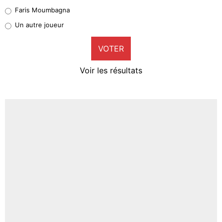
1%
Faris Moumbagna
Pierre-Emile Hojbjerg
Un autre joueur
9%
VOTER
Neal Maupay
4%
Voir les résultats
Amine Harit
3%
Faris Moumbagna
4%
Un autre joueur
5%
1665 personnes ont participé aux votes.