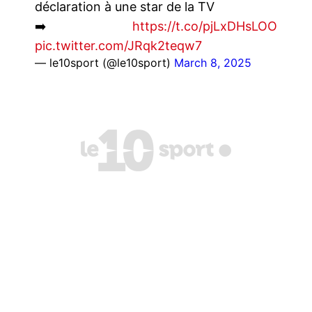
déclaration à une star de la TV
➡️
https://t.co/pjLxDHsLOO
pic.twitter.com/JRqk2teqw7
— le10sport (@le10sport)
March 8, 2025