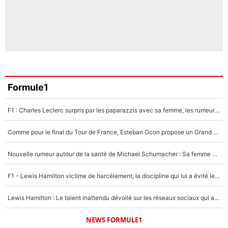
Formule1
F1 : Charles Leclerc surpris par les paparazzis avec sa femme, les rumeurs étaient vraies !
Comme pour le final du Tour de France, Esteban Ocon propose un Grand Prix de Formule 1 à Paris : «Autour de l’Arc de Triomphe, ce serait génial» !
Nouvelle rumeur autour de la santé de Michael Schumacher : Sa femme Corinna sort du silence
F1 - Lewis Hamilton victime de harcèlement, la discipline qui lui a évité le pire : «J'aurais probablement mal tourné»
Lewis Hamilton : Le talent inattendu dévoilé sur les réseaux sociaux qui a impressionné Kim Kardashian pendant leurs vacances en amoureux !
NEWS FORMULE1