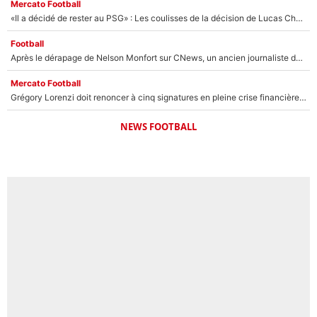
Mercato Football
«Il a décidé de rester au PSG» : Les coulisses de la décision de Lucas Chevalier pour son transfert
Football
Après le dérapage de Nelson Monfort sur CNews, un ancien journaliste de France Télévisions relance la polémique sur les incendies en Gironde
Mercato Football
Grégory Lorenzi doit renoncer à cinq signatures en pleine crise financière : L’IA propose sept noms à l’OM pour un mercato réussi... à seulement 5M€ !
NEWS FOOTBALL