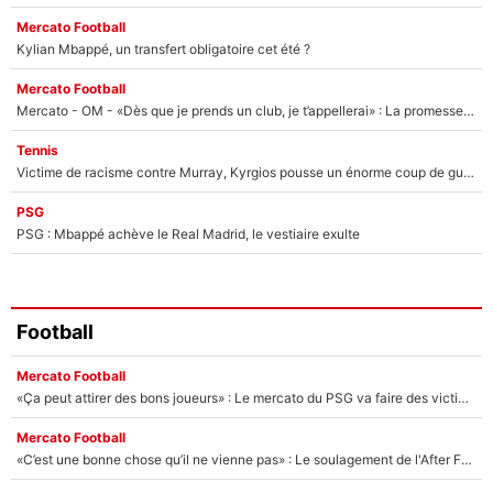
Mercato Football
Kylian Mbappé, un transfert obligatoire cet été ?
Mercato Football
Mercato - OM - «Dès que je prends un club, je t’appellerai» : La promesse de Marcelino au moment de claquer la porte
Tennis
Victime de racisme contre Murray, Kyrgios pousse un énorme coup de gueule !
PSG
PSG : Mbappé achève le Real Madrid, le vestiaire exulte
Football
Mercato Football
«Ça peut attirer des bons joueurs» : Le mercato du PSG va faire des victimes dans l'effectif de Luis Enrique ?
Mercato Football
«C’est une bonne chose qu’il ne vienne pas» : Le soulagement de l'After Foot après le transfert avorté de Yan Diomandé au PSG