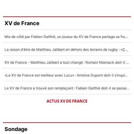
XV de France
Mis de côté par Fabien Galthié, un joueur du XV de France partage sa frustration : «ils ne me l’ont pas dit tout de suite»
La raison d'être de Matthieu Jalibert en dehors des terrains de rugby : «Ça m'atteint autant que si tu touches à un membre de ma famille»
XV de France - Matthieu Jalibert a tout changé : Romain Ntamack doit-il s’inquiéter pour sa place à un an de la Coupe du monde ?
«Le XV de France est meilleur avec Lucu» : Antoine Dupont doit-il s’inquiéter pour sa place ?
Le XV de France a trouvé son remplaçant : Fabien Galthié doit-il se passer d'Antoine Dupont ?
ACTUS XV DE FRANCE
Sondage