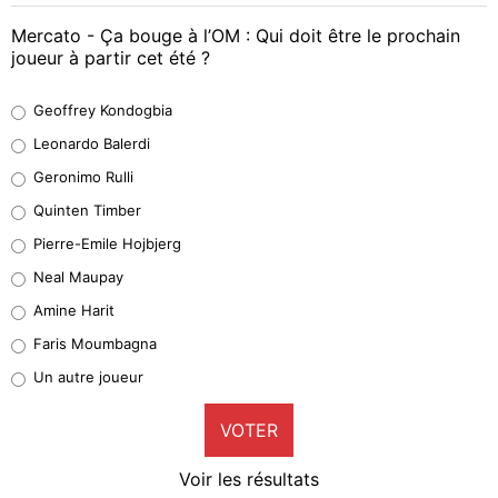
Mercato - Ça bouge à l’OM : Qui doit être le prochain
joueur à partir cet été ?
Geoffrey Kondogbia
Geoffrey Kondogbia
38%
Leonardo Balerdi
Leonardo Balerdi
Geronimo Rulli
32%
Quinten Timber
Geronimo Rulli
Pierre-Emile Hojbjerg
4%
Neal Maupay
Quinten Timber
Amine Harit
1%
Faris Moumbagna
Pierre-Emile Hojbjerg
Un autre joueur
9%
VOTER
Neal Maupay
4%
Voir les résultats
Amine Harit