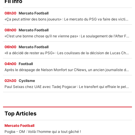
Fil info
08h30
Mercato Football
«Ça peut attirer des bons joueurs» : Le mercato du PSG va faire des victimes dans l'effectif de Luis Enrique ?
08h00
Mercato Football
«C’est une bonne chose qu’il ne vienne pas» : Le soulagement de l'After Foot après le transfert avorté de Yan Diomandé au PSG
06h00
Mercato Football
«Il a décidé de rester au PSG» : Les coulisses de la décision de Lucas Chevalier pour son transfert
04h00
Football
Après le dérapage de Nelson Monfort sur CNews, un ancien journaliste de France Télévisions relance la polémique sur les incendies en Gironde
02h30
Cyclisme
Paul Seixas chez UAE avec Tadej Pogacar : Le transfert qui effraie le peloton, «c’est la pire des choses qui puisse arriver»
Top Articles
Mercato Football
Pogba - OM : Voilà l'homme qui a tout gâché !