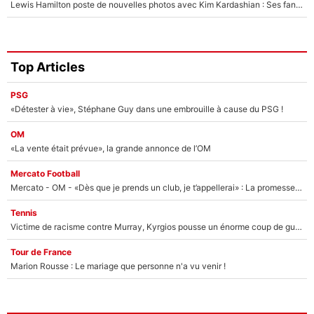
Lewis Hamilton poste de nouvelles photos avec Kim Kardashian : Ses fans le voient déjà redevenir champion du monde de F1 grâce à elle !
Top Articles
PSG
«Détester à vie», Stéphane Guy dans une embrouille à cause du PSG !
OM
«La vente était prévue», la grande annonce de l’OM
Mercato Football
Mercato - OM - «Dès que je prends un club, je t’appellerai» : La promesse de Marcelino au moment de claquer la porte
Tennis
Victime de racisme contre Murray, Kyrgios pousse un énorme coup de gueule !
Tour de France
Marion Rousse : Le mariage que personne n'a vu venir !