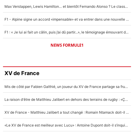
Max Verstappen, Lewis Hamilton… et bientôt Fernando Alonso ? Le classement des pilotes les mieux payés en Formule 1 risque de changer !
F1 - Alpine signe un accord «impensable» et va entrer dans une nouvelle dimension : Grande nouvelle pour Pierre Gasly !
F1 : « Je lui ai fait un câlin, puis j’ai dû partir...», le témoignage émouvant de Max Verstappen sur sa fille
NEWS FORMULE1
XV de France
Mis de côté par Fabien Galthié, un joueur du XV de France partage sa frustration : «ils ne me l’ont pas dit tout de suite»
La raison d'être de Matthieu Jalibert en dehors des terrains de rugby : «Ça m'atteint autant que si tu touches à un membre de ma famille»
XV de France - Matthieu Jalibert a tout changé : Romain Ntamack doit-il s’inquiéter pour sa place à un an de la Coupe du monde ?
«Le XV de France est meilleur avec Lucu» : Antoine Dupont doit-il s’inquiéter pour sa place ?