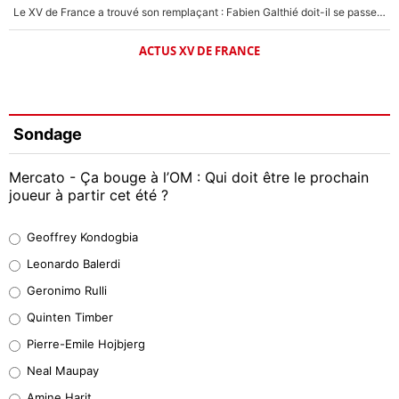
Le XV de France a trouvé son remplaçant : Fabien Galthié doit-il se passer d'Antoine Dupont ?
ACTUS XV DE FRANCE
Sondage
Mercato - Ça bouge à l’OM : Qui doit être le prochain
joueur à partir cet été ?
Geoffrey Kondogbia
Geoffrey Kondogbia
37%
Leonardo Balerdi
Leonardo Balerdi
Geronimo Rulli
32%
Quinten Timber
Geronimo Rulli
Pierre-Emile Hojbjerg
5%
Neal Maupay
Quinten Timber
Amine Harit