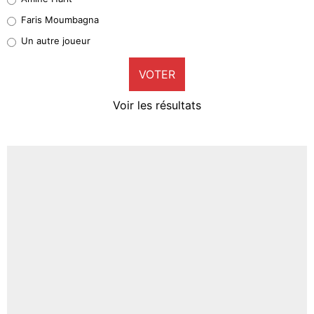
1%
Faris Moumbagna
Pierre-Emile Hojbjerg
Un autre joueur
9%
VOTER
Neal Maupay
4%
Voir les résultats
Amine Harit
3%
Faris Moumbagna
4%
Un autre joueur
5%
1718 personnes ont participé aux votes.