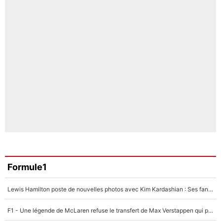
Formule1
Lewis Hamilton poste de nouvelles photos avec Kim Kardashian : Ses fans le voient déjà redevenir champion du monde de F1 grâce à elle !
F1 - Une légende de McLaren refuse le transfert de Max Verstappen qui pourrait «faire des vagues» et plomber l'ambiance dans l'équipe