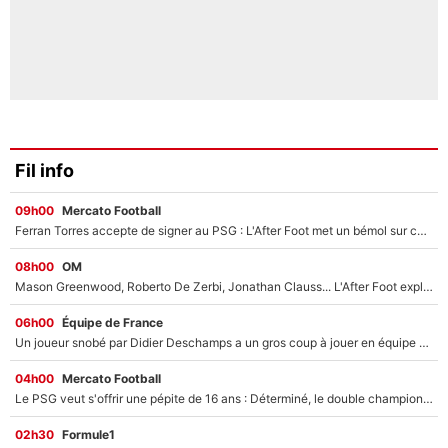
Fil info
09h00
Mercato Football
Ferran Torres accepte de signer au PSG : L'After Foot met un bémol sur ce transfert, le champion du monde va couter trop cher ?
08h00
OM
Mason Greenwood, Roberto De Zerbi, Jonathan Clauss... L'After Foot explique pourquoi Medhi Benatia a craqué à l'OM !
06h00
Équipe de France
Un joueur snobé par Didier Deschamps a un gros coup à jouer en équipe de France : Zinedine Zidane a trouvé son numéro 9 ?
04h00
Mercato Football
Le PSG veut s'offrir une pépite de 16 ans : Déterminé, le double champion d'Europe en titre est prêt à lâcher 40M€ pour celui que l'on compare déjà à Vinicius Jr !
02h30
Formule1