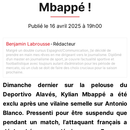
Mbappé !
Publié le 16 avril 2025 à 19h00
Benjamin Labrousse
-
Rédacteur
Malgré un double cursus Espagnol/Communication, j’ai décidé de
prendre en main mes rêves en me dirigeant vers le journalisme. Diplômé
d’un master en journalisme de sport, je couvre l’actualité sportive et
footballistique avec toujours autant d’admiration pour les période de
mercato, où un club se doit de faire des choix cruciaux pour la saison
prochaine.
Dimanche dernier sur la pelouse du
Deportivo Alavés, Kylian Mbappé a été
exclu après une vilaine semelle sur Antonio
Blanco. Pressenti pour être suspendu que
pendant un match, l’attaquant français a