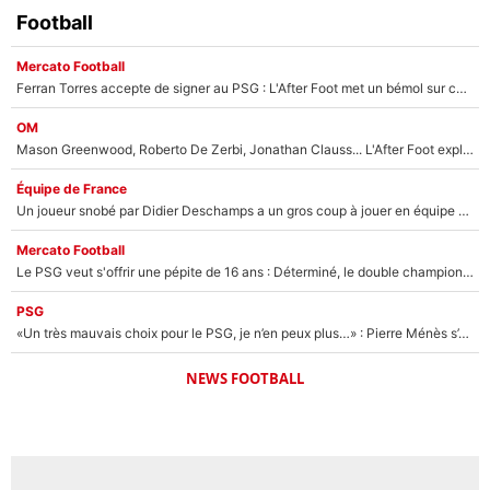
Football
Mercato Football
Ferran Torres accepte de signer au PSG : L'After Foot met un bémol sur ce transfert, le champion du monde va couter trop cher ?
OM
Mason Greenwood, Roberto De Zerbi, Jonathan Clauss... L'After Foot explique pourquoi Medhi Benatia a craqué à l'OM !
Équipe de France
Un joueur snobé par Didier Deschamps a un gros coup à jouer en équipe de France : Zinedine Zidane a trouvé son numéro 9 ?
Mercato Football
Le PSG veut s'offrir une pépite de 16 ans : Déterminé, le double champion d'Europe en titre est prêt à lâcher 40M€ pour celui que l'on compare déjà à Vinicius Jr !
PSG
«Un très mauvais choix pour le PSG, je n’en peux plus…» : Pierre Ménès s’est complètement trompé avec Luis Enrique et ces déclarations le prouvent !
NEWS FOOTBALL