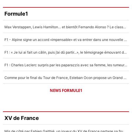
Formule1
Max Verstappen, Lewis Hamilton… et bientôt Fernando Alonso ? Le classement des pilotes les mieux payés en Formule 1 risque de changer !
F1 - Alpine signe un accord «impensable» et va entrer dans une nouvelle dimension : Grande nouvelle pour Pierre Gasly !
F1 : « Je lui ai fait un câlin, puis j’ai dû partir...», le témoignage émouvant de Max Verstappen sur sa fille
F1 : Charles Leclerc surpris par les paparazzis avec sa femme, les rumeurs étaient vraies !
Comme pour le final du Tour de France, Esteban Ocon propose un Grand Prix de Formule 1 à Paris : «Autour de l’Arc de Triomphe, ce serait génial» !
NEWS FORMULE1
XV de France
Mis de côté par Fabien Galthié, un joueur du XV de France partage sa frustration : «ils ne me l’ont pas dit tout de suite»