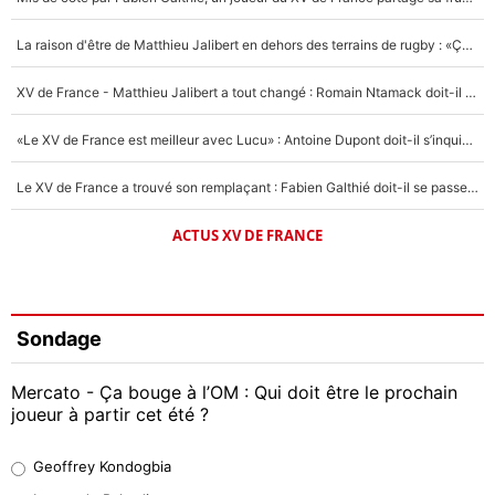
La raison d'être de Matthieu Jalibert en dehors des terrains de rugby : «Ça m'atteint autant que si tu touches à un membre de ma famille»
XV de France - Matthieu Jalibert a tout changé : Romain Ntamack doit-il s’inquiéter pour sa place à un an de la Coupe du monde ?
«Le XV de France est meilleur avec Lucu» : Antoine Dupont doit-il s’inquiéter pour sa place ?
Le XV de France a trouvé son remplaçant : Fabien Galthié doit-il se passer d'Antoine Dupont ?
ACTUS XV DE FRANCE
Sondage
Mercato - Ça bouge à l’OM : Qui doit être le prochain
joueur à partir cet été ?
Geoffrey Kondogbia
Geoffrey Kondogbia
38%