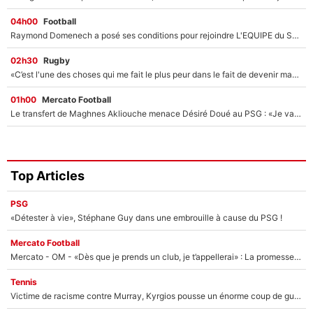
04h00
Football
Raymond Domenech a posé ses conditions pour rejoindre L'EQUIPE du Soir : Il refuse de faire l'émission avec un autre chroniqueur !
02h30
Rugby
«C’est l'une des choses qui me fait le plus peur dans le fait de devenir maman» : En couple avec Antoine Dupont, Iris Mittenaere s'inquiète déjà pour ses futurs enfants !
01h00
Mercato Football
Le transfert de Maghnes Akliouche menace Désiré Doué au PSG : «Je valide à 200%»
Top Articles
PSG
«Détester à vie», Stéphane Guy dans une embrouille à cause du PSG !
Mercato Football
Mercato - OM - «Dès que je prends un club, je t’appellerai» : La promesse de Marcelino au moment de claquer la porte
Tennis
Victime de racisme contre Murray, Kyrgios pousse un énorme coup de gueule !