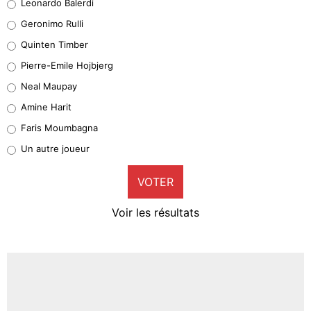
Leonardo Balerdi
Leonardo Balerdi
Geronimo Rulli
32%
Quinten Timber
Geronimo Rulli
Pierre-Emile Hojbjerg
5%
Neal Maupay
Quinten Timber
Amine Harit
1%
Faris Moumbagna
Pierre-Emile Hojbjerg
Un autre joueur
9%
VOTER
Neal Maupay
4%
Voir les résultats
Amine Harit
3%
Faris Moumbagna
4%
Un autre joueur