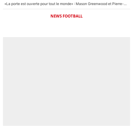
«La porte est ouverte pour tout le monde» : Mason Greenwood et Pierre-Emerick Aubameyang ont quitté l'OM, Amine Gouiri balance sur la suite du mercato et sur la réaction du vestiaire !
NEWS FOOTBALL