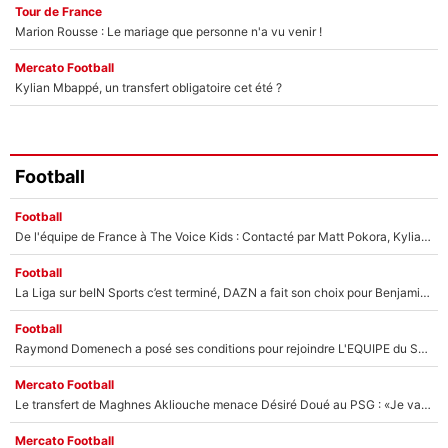
Tour de France
Marion Rousse : Le mariage que personne n'a vu venir !
Mercato Football
Kylian Mbappé, un transfert obligatoire cet été ?
Football
Football
De l'équipe de France à The Voice Kids : Contacté par Matt Pokora, Kylian Mbappé a accepté de jouer un rôle inédit sur TF1 !
Football
La Liga sur beIN Sports c’est terminé, DAZN a fait son choix pour Benjamin Da Silva et Omar Da Fonseca !
Football
Raymond Domenech a posé ses conditions pour rejoindre L'EQUIPE du Soir : Il refuse de faire l'émission avec un autre chroniqueur !
Mercato Football
Le transfert de Maghnes Akliouche menace Désiré Doué au PSG : «Je valide à 200%»
Mercato Football