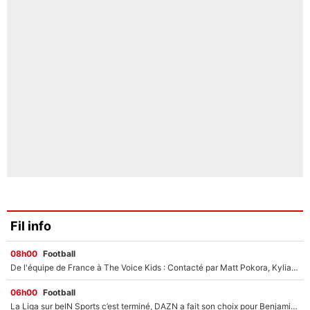
Fil info
08h00
Football
De l'équipe de France à The Voice Kids : Contacté par Matt Pokora, Kylian Mbappé a accepté de jouer un rôle inédit sur TF1 !
06h00
Football
La Liga sur beIN Sports c’est terminé, DAZN a fait son choix pour Benjamin Da Silva et Omar Da Fonseca !