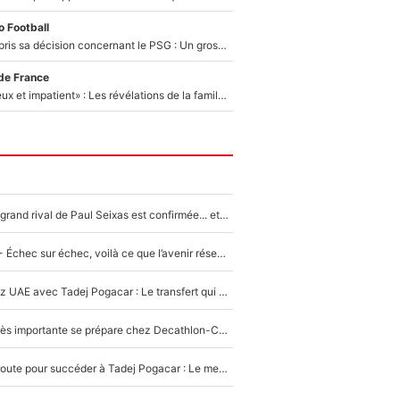
 Football
Ferran Torres a pris sa décision concernant le PSG : Un gros club étranger prêt à relancer le feuilleton pour la signature du champion du monde 2026 !
de France
«Il est très heureux et impatient» : Les révélations de la famille Zidane sur sa prise de pouvoir en équipe de France !
La signature du grand rival de Paul Seixas est confirmée... et c'est une excellente nouvelle pour l'équipe Decathlon-CMA CGM !
Tour de France - Échec sur échec, voilà ce que l’avenir réserve à Paul Seixas : «Tant qu’il y aura un Pogacar comme celui-là...»
Paul Seixas chez UAE avec Tadej Pogacar : Le transfert qui effraie le peloton, «c’est la pire des choses qui puisse arriver»
Une signature très importante se prépare chez Decathlon-CMA CGM pour aider Paul Seixas à gagner le Tour de France 2027
Paul Seixas en route pour succéder à Tadej Pogacar : Le meilleur est annoncé pour l’avenir de la pépite française