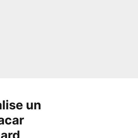
lise un
acar
aard