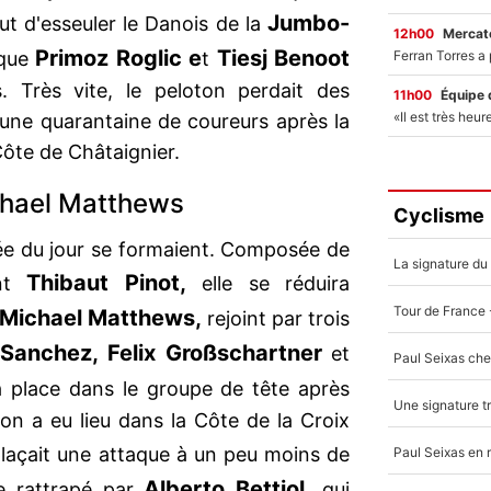
Jumbo-
ut d'esseuler le Danois de la
12h00
Mercato
Primoz Roglic e
Tiesj Benoot
sque
t
. Très vite, le peloton perdait des
11h00
Équipe 
'une quarantaine de coureurs après la
 Côte de Châtaignier.
chael Matthews
Cyclisme
pée du jour se formaient. Composée de
Thibaut Pinot,
t
elle se réduira
Michael Matthews,
rejoint par trois
 Sanchez, Felix Großschartner
et
a place dans le groupe de tête après
ion a eu lieu dans la Côte de la Croix
laçait une attaque à un peu moins de
Alberto Bettiol,
re rattrapé par
qui