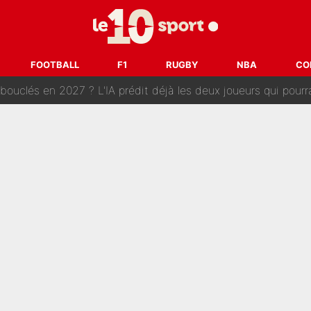
e harcèlement à l’OM : Le départ qui soulage le vestiaire de 
ris» : Bruno Genesio fait une promesse pour la suite du mercato
FOOTBALL
F1
RUGBY
NBA
CO
ouclés en 2027 ? L'IA prédit déjà les deux joueurs qui pourra
t à 90 % des Français» : Voilà combien touchait Nelson Monfort sur Franc
oncernant le PSG : Un gros club étranger prêt à relancer le feuilleton pour 