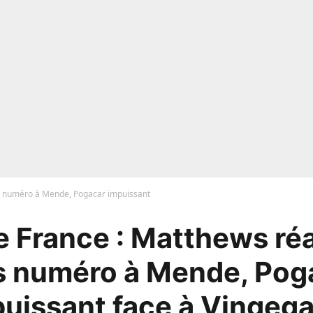
s numéro à Mende, Pogacar impuissant
e France : Matthews réa
s numéro à Mende, Pog
uissant face à Vingeg