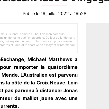
Publié le 16 juillet 2022 à 19h28
 je me suis rendu compte au bout de mon parcours
 dans un domaine que l'on apprécie. Du jour au lendemain,
nts, qui voyaient en moi un futur avocat, pour vivre de
ercatos et l'actualité sportive en essayant d'informer au
keExchange, Michael Matthews a
 pour remporter la quatorzième
 Mende. L'Australien est parvenu
s la côte de la Croix Neuve. Loin
st pas parvenu à distancer Jonas
nteur du maillot jaune avec une
currents.