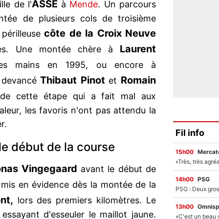
ASSE
le de l'
à
Mende
. Un parcours
tée de plusieurs cols de troisième
côte de la Croix Neuve
 périlleuse
Laurent
tres. Une montée chère à
les mains en 1995, ou encore à
Thibaut Pinot
Romain
t devancé
et
de cette étape qui a fait mal aux
leur, les favoris n'ont pas attendu la
er.
Fil info
e début de la course
15h00
Mercato
onas Vingegaard
avant le début de
14h00
PSG
 mis en évidence dès la montée de la
nt,
lors des premiers kilomètres. Le
13h00
Omnisp
essayant d'esseuler le maillot jaune.