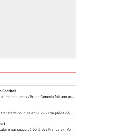
 Football
«Très, très agréablement surpris» : Bruno Genesio fait une promesse pour la suite du mercato de l’OM et rassure les supporters
PSG : Deux gros transferts bouclés en 2027 ? L'IA prédit déjà les deux joueurs qui pourraient rejoindre Luis Enrique !
ort
«C'est un beau salaire par rapport à 90 % des Français» : Voilà combien touchait Nelson Monfort sur France Télévisions avant de rejoindre CNews