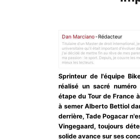
Dan Marciano
-
Rédacteur
Titulaire d'un Master de droit international,
universitaire qu'il était important d'évoluer
j'ai décidé de mettre fin au rêve de mes pare
ma passion : le sport. Depuis, je couvre les m
mieux les lecteurs.
Sprinteur de l'équipe Bi
réalisé un sacré numéro
étape du Tour de France à
à semer Alberto Bettiol dan
derrière, Tade Pogacar n'e
Vingegaard, toujours déte
solide avance sur ses con