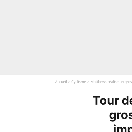
Accueil
Cyclisme
Matthews réalise un gro
Tour d
gro
imp