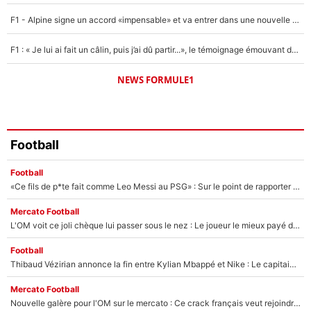
F1 - Alpine signe un accord «impensable» et va entrer dans une nouvelle dimension : Grande nouvelle pour Pierre Gasly !
F1 : « Je lui ai fait un câlin, puis j’ai dû partir...», le témoignage émouvant de Max Verstappen sur sa fille
NEWS FORMULE1
Football
Football
«Ce fils de p*te fait comme Leo Messi au PSG» : Sur le point de rapporter gros à l'OM, Facundo Medina raconte son clash avec des supporters !
Mercato Football
L'OM voit ce joli chèque lui passer sous le nez : Le joueur le mieux payé du club refuse de partir, son transfert est annulé à la dernière minute !
Football
Thibaud Vézirian annonce la fin entre Kylian Mbappé et Nike : Le capitaine de l'équipe de France lui répond sur Instagram !
Mercato Football
Nouvelle galère pour l'OM sur le mercato : Ce crack français veut rejoindre le PSG, il a déjà donné son accord pour signer à Paris !