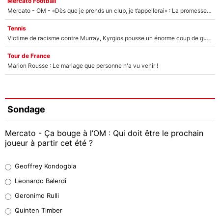
Mercato Football
Mercato - OM - «Dès que je prends un club, je t’appellerai» : La promesse de Marcelino au moment de claquer la porte
Tennis
Victime de racisme contre Murray, Kyrgios pousse un énorme coup de gueule !
Tour de France
Marion Rousse : Le mariage que personne n'a vu venir !
Sondage
Mercato - Ça bouge à l’OM : Qui doit être le prochain
joueur à partir cet été ?
Geoffrey Kondogbia
Geoffrey Kondogbia
37%
Leonardo Balerdi
Leonardo Balerdi
Geronimo Rulli
32%
Quinten Timber
Geronimo Rulli