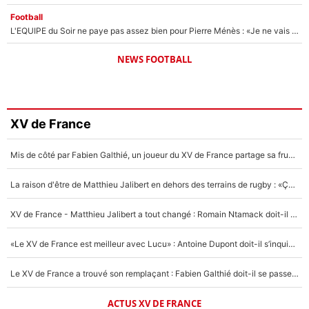
Football
L'EQUIPE du Soir ne paye pas assez bien pour Pierre Ménès : «Je ne vais pas m’user la santé pour gagner 200 ou 300€»
NEWS FOOTBALL
XV de France
Mis de côté par Fabien Galthié, un joueur du XV de France partage sa frustration : «ils ne me l’ont pas dit tout de suite»
La raison d'être de Matthieu Jalibert en dehors des terrains de rugby : «Ça m'atteint autant que si tu touches à un membre de ma famille»
XV de France - Matthieu Jalibert a tout changé : Romain Ntamack doit-il s’inquiéter pour sa place à un an de la Coupe du monde ?
«Le XV de France est meilleur avec Lucu» : Antoine Dupont doit-il s’inquiéter pour sa place ?
Le XV de France a trouvé son remplaçant : Fabien Galthié doit-il se passer d'Antoine Dupont ?
ACTUS XV DE FRANCE