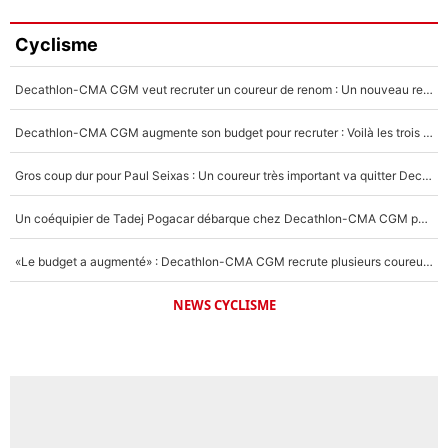
Cyclisme
Decathlon-CMA CGM veut recruter un coureur de renom : Un nouveau renfort important arrive pour Paul Seixas ?
Decathlon-CMA CGM augmente son budget pour recruter : Voilà les trois premiers coureurs qui vont rejoindre Paul Seixas en 2027 !
Gros coup dur pour Paul Seixas : Un coureur très important va quitter Decathlon-CMA CGM
Un coéquipier de Tadej Pogacar débarque chez Decathlon-CMA CGM pour épauler Paul Seixas : «Mes meilleures années sont à venir»
«Le budget a augmenté» : Decathlon-CMA CGM recrute plusieurs coureurs pour offrir à Paul Seixas une équipe pour gagner le Tour de France 2027
NEWS CYCLISME