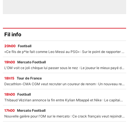
Fil info
20h00
Football
«Ce fils de p*te fait comme Leo Messi au PSG» : Sur le point de rapporter gros à l'OM, Facundo Medina raconte son clash avec des supporters !
19h00
Mercato Football
L'OM voit ce joli chèque lui passer sous le nez : Le joueur le mieux payé du club refuse de partir, son transfert est annulé à la dernière minute !
18h15
Tour de France
Decathlon-CMA CGM veut recruter un coureur de renom : Un nouveau renfort important arrive pour Paul Seixas ?
18h00
Football
Thibaud Vézirian annonce la fin entre Kylian Mbappé et Nike : Le capitaine de l'équipe de France lui répond sur Instagram !
17h00
Mercato Football
Nouvelle galère pour l'OM sur le mercato : Ce crack français veut rejoindre le PSG, il a déjà donné son accord pour signer à Paris !