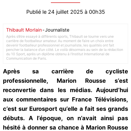
Publié le 24 juillet 2025 à 00h35
Thibault Morlain
-
Journaliste
Après s’être essayé à différents sports, Thibault se tourne vers une
carrière de footballeur amateur. Au moment de faire un choix entre
devenir footballeur professionnel et journaliste, les qualités ont fait
pencher la balance d’un côté. Le voilà désormais au sein de la rédaction
du 10 Sport, après un diplôme obtenu à l’Institut International de
Communication de Paris.
Après sa carrière de cycliste
professionnelle, Marion Rousse s’est
reconvertie dans les médias. Aujourd’hui
aux commentaires sur France Télévisions,
c’est sur Eurosport qu’elle a fait ses grands
débuts. A l’époque, on n’avait ainsi pas
hésité à donner sa chance à Marion Rousse