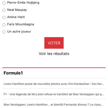
Pierre-Emile Hojbjerg
5%
Neal Maupay
Quinten Timber
Amine Harit
1%
Faris Moumbagna
Pierre-Emile Hojbjerg
Un autre joueur
9%
VOTER
Neal Maupay
4%
Voir les résultats
Amine Harit
3%
Faris Moumbagna
Formule1
4%
Lewis Hamilton poste de nouvelles photos avec Kim Kardashian : Ses fans le voient déjà redevenir champion du monde de F1 grâce à elle !
Un autre joueur
5%
F1 - Une légende de McLaren refuse le transfert de Max Verstappen qui pourrait «faire des vagues» et plomber l'ambiance dans l'équipe
1761 personnes ont participé aux votes.
Max Verstappen, Lewis Hamilton… et bientôt Fernando Alonso ? Le classement des pilotes les mieux payés en Formule 1 risque de changer !