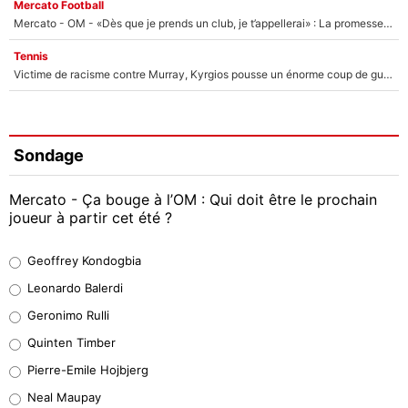
Mercato Football
Mercato - OM - «Dès que je prends un club, je t’appellerai» : La promesse de Marcelino au moment de claquer la porte
Tennis
Victime de racisme contre Murray, Kyrgios pousse un énorme coup de gueule !
Sondage
Mercato - Ça bouge à l’OM : Qui doit être le prochain
joueur à partir cet été ?
Geoffrey Kondogbia
Geoffrey Kondogbia
38%
Leonardo Balerdi
Leonardo Balerdi
Geronimo Rulli
32%
Quinten Timber
Geronimo Rulli
Pierre-Emile Hojbjerg
5%
Neal Maupay