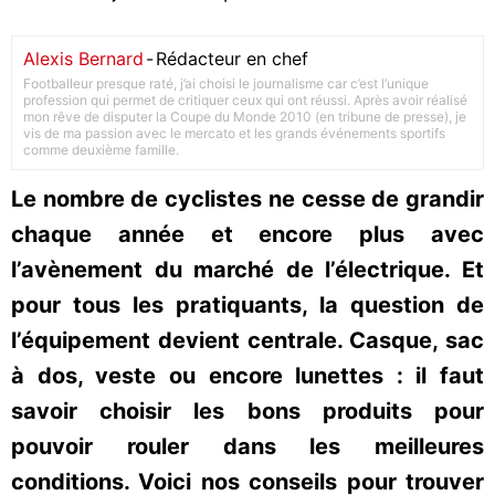
Alexis Bernard
-
Rédacteur en chef
Footballeur presque raté, j’ai choisi le journalisme car c’est l’unique
profession qui permet de critiquer ceux qui ont réussi. Après avoir réalisé
mon rêve de disputer la Coupe du Monde 2010 (en tribune de presse), je
vis de ma passion avec le mercato et les grands événements sportifs
comme deuxième famille.
Le nombre de cyclistes ne cesse de grandir
chaque année et encore plus avec
l’avènement du marché de l’électrique. Et
pour tous les pratiquants, la question de
l’équipement devient centrale. Casque, sac
à dos, veste ou encore lunettes : il faut
savoir choisir les bons produits pour
pouvoir rouler dans les meilleures
conditions. Voici nos conseils pour trouver