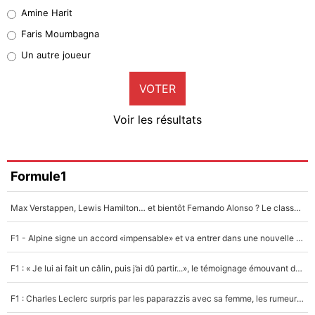
Quinten Timber
Amine Harit
1%
Faris Moumbagna
Pierre-Emile Hojbjerg
Un autre joueur
9%
VOTER
Neal Maupay
4%
Voir les résultats
Amine Harit
3%
Faris Moumbagna
Formule1
4%
Max Verstappen, Lewis Hamilton… et bientôt Fernando Alonso ? Le classement des pilotes les mieux payés en Formule 1 risque de changer !
Un autre joueur
5%
F1 - Alpine signe un accord «impensable» et va entrer dans une nouvelle dimension : Grande nouvelle pour Pierre Gasly !
1628 personnes ont participé aux votes.
F1 : « Je lui ai fait un câlin, puis j’ai dû partir...», le témoignage émouvant de Max Verstappen sur sa fille
F1 : Charles Leclerc surpris par les paparazzis avec sa femme, les rumeurs étaient vraies !