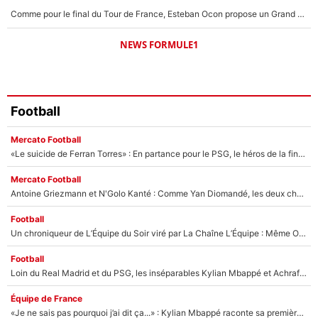
Comme pour le final du Tour de France, Esteban Ocon propose un Grand Prix de Formule 1 à Paris : «Autour de l’Arc de Triomphe, ce serait génial» !
NEWS FORMULE1
Football
Mercato Football
«Le suicide de Ferran Torres» : En partance pour le PSG, le héros de la finale de la Coupe du monde s'attire les foudres de la presse espagnole !
Mercato Football
Antoine Griezmann et N'Golo Kanté : Comme Yan Diomandé, les deux champions du monde ont refusé de signer au PSG !
Football
Un chroniqueur de L’Équipe du Soir viré par La Chaîne L’Équipe : Même Olivier Ménard n’avait pas pu empêcher son départ, «je l’ai appris sur Twitter, je l’ai vécu assez mal»
Football
Loin du Real Madrid et du PSG, les inséparables Kylian Mbappé et Achraf Hakimi changent d'équipe le temps d'une journée !
Équipe de France
«Je ne sais pas pourquoi j’ai dit ça...» : Kylian Mbappé raconte sa première rencontre avec Zinédine Zidane (et c’est très drôle)