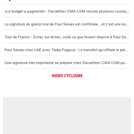
«Le budget a augmenté» : Decathlon-CMA CGM recrute plusieurs coureurs pour offrir à Paul Seixas une équipe pour gagner le Tour de France 2027
La signature du grand rival de Paul Seixas est confirmée... et c'est une excellente nouvelle pour l'équipe Decathlon-CMA CGM !
Tour de France - Échec sur échec, voilà ce que l’avenir réserve à Paul Seixas : «Tant qu’il y aura un Pogacar comme celui-là...»
Paul Seixas chez UAE avec Tadej Pogacar : Le transfert qui effraie le peloton, «c’est la pire des choses qui puisse arriver»
Une signature très importante se prépare chez Decathlon-CMA CGM pour aider Paul Seixas à gagner le Tour de France 2027
NEWS CYCLISME