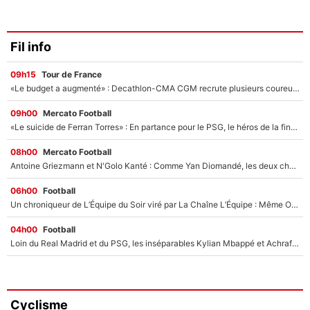
Fil info
09h15
Tour de France
«Le budget a augmenté» : Decathlon-CMA CGM recrute plusieurs coureurs pour offrir à Paul Seixas une équipe pour gagner le Tour de France 2027
09h00
Mercato Football
«Le suicide de Ferran Torres» : En partance pour le PSG, le héros de la finale de la Coupe du monde s'attire les foudres de la presse espagnole !
08h00
Mercato Football
Antoine Griezmann et N'Golo Kanté : Comme Yan Diomandé, les deux champions du monde ont refusé de signer au PSG !
06h00
Football
Un chroniqueur de L’Équipe du Soir viré par La Chaîne L’Équipe : Même Olivier Ménard n’avait pas pu empêcher son départ, «je l’ai appris sur Twitter, je l’ai vécu assez mal»
04h00
Football
Loin du Real Madrid et du PSG, les inséparables Kylian Mbappé et Achraf Hakimi changent d'équipe le temps d'une journée !
Cyclisme