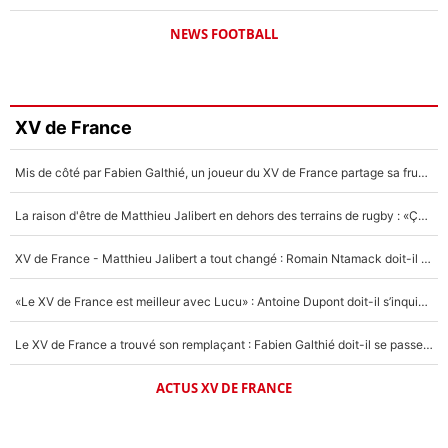
NEWS FOOTBALL
XV de France
Mis de côté par Fabien Galthié, un joueur du XV de France partage sa frustration : «ils ne me l’ont pas dit tout de suite»
La raison d'être de Matthieu Jalibert en dehors des terrains de rugby : «Ça m'atteint autant que si tu touches à un membre de ma famille»
XV de France - Matthieu Jalibert a tout changé : Romain Ntamack doit-il s’inquiéter pour sa place à un an de la Coupe du monde ?
«Le XV de France est meilleur avec Lucu» : Antoine Dupont doit-il s’inquiéter pour sa place ?
Le XV de France a trouvé son remplaçant : Fabien Galthié doit-il se passer d'Antoine Dupont ?
ACTUS XV DE FRANCE