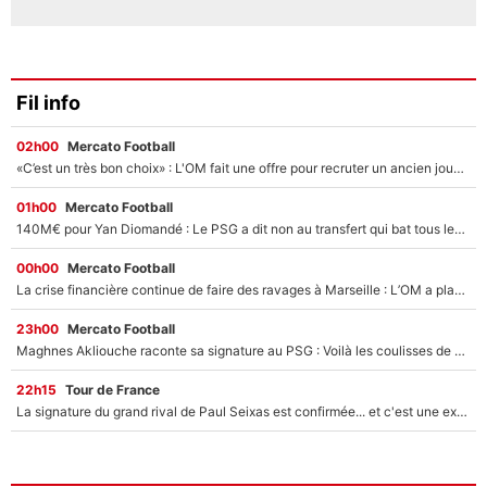
Fil info
02h00
Mercato Football
«C’est un très bon choix» : L'OM fait une offre pour recruter un ancien joueur du PSG... et c'est validé dans l'After Foot !
01h00
Mercato Football
140M€ pour Yan Diomandé : Le PSG a dit non au transfert qui bat tous les records sur le mercato
00h00
Mercato Football
La crise financière continue de faire des ravages à Marseille : L’OM a placé 12 joueurs sur le marché des transferts… et ça pourrait lui rapporter près de 100M€ !
23h00
Mercato Football
Maghnes Akliouche raconte sa signature au PSG : Voilà les coulisses de son transfert de rêve à 50M€
22h15
Tour de France
La signature du grand rival de Paul Seixas est confirmée... et c'est une excellente nouvelle pour l'équipe Decathlon-CMA CGM !