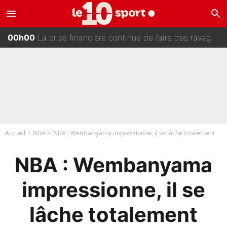
menu
search
01h00
140M€ pour Yan Diomandé : Le PSG a dit non au transfert qui bat tous les records sur le mercato
00h00
La crise financière continue de faire des ravages à Marseille : L’OM a placé 12 joueurs sur le marché des transferts… et ça pourrait lui rapporter près de 100M€ !
23h00
Maghnes Akliouche raconte sa signature au PSG : Voilà les coulisses de son transfert de rêve à 50M€
22h15
La signature du grand rival de Paul Seixas est confirmée... et c'est une excellente nouvelle pour l'équipe Decathlon-CMA CGM !
Accueil
NBA
NBA : Wembanyama impressionne, il se lâche totalement
NBA : Wembanyama
impressionne, il se
lâche totalement