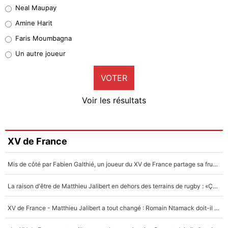
Neal Maupay
Quinten Timber
Amine Harit
1%
Faris Moumbagna
Pierre-Emile Hojbjerg
Un autre joueur
9%
VOTER
Neal Maupay
4%
Voir les résultats
Amine Harit
3%
Faris Moumbagna
XV de France
5%
Mis de côté par Fabien Galthié, un joueur du XV de France partage sa frustration : «ils ne me l’ont pas dit tout de suite»
Un autre joueur
5%
La raison d'être de Matthieu Jalibert en dehors des terrains de rugby : «Ça m'atteint autant que si tu touches à un membre de ma famille»
1540 personnes ont participé aux votes.
XV de France - Matthieu Jalibert a tout changé : Romain Ntamack doit-il s’inquiéter pour sa place à un an de la Coupe du monde ?