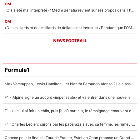
OM
«Ç'a a été mal interprêté» : Medhi Benatia revient sur ses propos dans The Bridge et précise ses conditions pour rejoindre le PSG !
OM
«Des milliards et des milliards de dollars sont investis» : Pendant que l'OM est en pleine crise financière, Frank McCourt lance un nouveau projet à 260M€ !
NEWS FOOTBALL
Formule1
Max Verstappen, Lewis Hamilton… et bientôt Fernando Alonso ? Le classement des pilotes les mieux payés en Formule 1 risque de changer !
F1 - Alpine signe un accord «impensable» et va entrer dans une nouvelle dimension : Grande nouvelle pour Pierre Gasly !
F1 : « Je lui ai fait un câlin, puis j’ai dû partir...», le témoignage émouvant de Max Verstappen sur sa fille
F1 : Charles Leclerc surpris par les paparazzis avec sa femme, les rumeurs étaient vraies !
Comme pour le final du Tour de France, Esteban Ocon propose un Grand Prix de Formule 1 à Paris : «Autour de l’Arc de Triomphe, ce serait génial» !