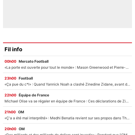
Fil info
00h00
Mercato Football
«La porte est ouverte pour tout le monde» : Mason Greenwood et Pierre-Emerick Aubameyang ont quitté l'OM, Amine Gouiri balance sur la suite du mercato et sur la réaction du vestiaire !
23h00
Football
«Ça pue du c*l» : Quand Yannick Noah a clashé Zinedine Zidane, avant de se faire recadrer par le nouveau sélectionneur de l'équipe de France !
22h00
Équipe de France
Michael Olise va se régaler en équipe de France : Ces déclarations de Zinedine Zidane qui prouvent qu'il va tout miser sur la star du Bayern Munich !
21h00
OM
«Ç'a a été mal interprêté» : Medhi Benatia revient sur ses propos dans The Bridge et précise ses conditions pour rejoindre le PSG !
20h00
OM
«Des milliards et des milliards de dollars sont investis» : Pendant que l'OM est en pleine crise financière, Frank McCourt lance un nouveau projet à 260M€ !