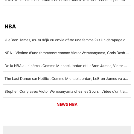
NBA
«LeBron James, as-tu déjà eu envie d’être une femme ?» : Un dérapage de Donald Trump sur la superstar de la NBA refait surface
NBA - Victime d'une thrombose comme Victor Wembanyama, Chris Bosh prévient le Français des risques sur sa santé : «J’ai failli mourir sur le coup et j’ai été ramené à la vie»
De la NBA au cinéma : Comme Michael Jordan et LeBron James, Victor Wembanyama rêve d'une carrière d'acteur !
The Last Dance sur Netflix : Comme Michael Jordan, LeBron James va avoir le droit à sa série !
Stephen Curry avec Victor Wembanyama chez les Spurs : L'idée d'un trade historique est lancée en NBA !
NEWS NBA