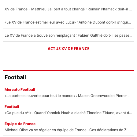
1662 personnes ont participé aux votes.
XV de France - Matthieu Jalibert a tout changé : Romain Ntamack doit-il s’inquiéter pour sa place à un an de la Coupe du monde ?
«Le XV de France est meilleur avec Lucu» : Antoine Dupont doit-il s’inquiéter pour sa place ?
Le XV de France a trouvé son remplaçant : Fabien Galthié doit-il se passer d'Antoine Dupont ?
ACTUS XV DE FRANCE
Football
Mercato Football
«La porte est ouverte pour tout le monde» : Mason Greenwood et Pierre-Emerick Aubameyang ont quitté l'OM, Amine Gouiri balance sur la suite du mercato et sur la réaction du vestiaire !
Football
«Ça pue du c*l» : Quand Yannick Noah a clashé Zinedine Zidane, avant de se faire recadrer par le nouveau sélectionneur de l'équipe de France !
Équipe de France
Michael Olise va se régaler en équipe de France : Ces déclarations de Zinedine Zidane qui prouvent qu'il va tout miser sur la star du Bayern Munich !