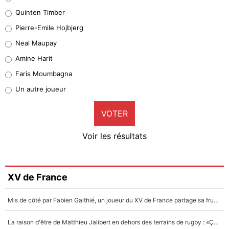
32%
Quinten Timber
Geronimo Rulli
Pierre-Emile Hojbjerg
5%
Neal Maupay
Quinten Timber
Amine Harit
1%
Faris Moumbagna
Pierre-Emile Hojbjerg
Un autre joueur
9%
VOTER
Neal Maupay
4%
Voir les résultats
Amine Harit
3%
Faris Moumbagna
XV de France
4%
Mis de côté par Fabien Galthié, un joueur du XV de France partage sa frustration : «ils ne me l’ont pas dit tout de suite»
Un autre joueur
5%
La raison d'être de Matthieu Jalibert en dehors des terrains de rugby : «Ça m'atteint autant que si tu touches à un membre de ma famille»