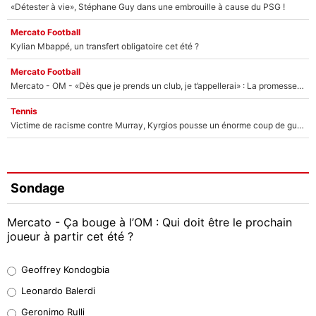
«Détester à vie», Stéphane Guy dans une embrouille à cause du PSG !
Mercato Football
Kylian Mbappé, un transfert obligatoire cet été ?
Mercato Football
Mercato - OM - «Dès que je prends un club, je t’appellerai» : La promesse de Marcelino au moment de claquer la porte
Tennis
Victime de racisme contre Murray, Kyrgios pousse un énorme coup de gueule !
Sondage
Mercato - Ça bouge à l’OM : Qui doit être le prochain
joueur à partir cet été ?
Geoffrey Kondogbia
Geoffrey Kondogbia
38%
Leonardo Balerdi
Leonardo Balerdi
Geronimo Rulli