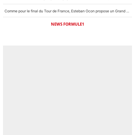
Comme pour le final du Tour de France, Esteban Ocon propose un Grand Prix de Formule 1 à Paris : «Autour de l’Arc de Triomphe, ce serait génial» !
NEWS FORMULE1