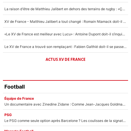
5%
La raison d'être de Matthieu Jalibert en dehors des terrains de rugby : «Ça m'atteint autant que si tu touches à un membre de ma famille»
1631 personnes ont participé aux votes.
XV de France - Matthieu Jalibert a tout changé : Romain Ntamack doit-il s’inquiéter pour sa place à un an de la Coupe du monde ?
«Le XV de France est meilleur avec Lucu» : Antoine Dupont doit-il s’inquiéter pour sa place ?
Le XV de France a trouvé son remplaçant : Fabien Galthié doit-il se passer d'Antoine Dupont ?
ACTUS XV DE FRANCE
Football
Équipe de France
Un documentaire avec Zinedine Zidane : Comme Jean-Jacques Goldman et Mylène Farmer, le nouveau sélectionneur de l'équipe de France a recalé une journaliste très connue
PSG
Le PSG comme seule option après Barcelone ? Les coulisses de la signature historique de Lionel Messi sont révélées au grand jour !