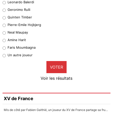
Leonardo Balerdi
Leonardo Balerdi
Geronimo Rulli
32%
Quinten Timber
Geronimo Rulli
Pierre-Emile Hojbjerg
5%
Neal Maupay
Quinten Timber
Amine Harit
1%
Faris Moumbagna
Pierre-Emile Hojbjerg
Un autre joueur
9%
VOTER
Neal Maupay
4%
Voir les résultats
Amine Harit
3%
Faris Moumbagna
XV de France
4%
Mis de côté par Fabien Galthié, un joueur du XV de France partage sa frustration : «ils ne me l’ont pas dit tout de suite»
Un autre joueur