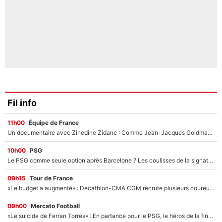
Fil info
11h00
Équipe de France
Un documentaire avec Zinedine Zidane : Comme Jean-Jacques Goldman et Mylène Farmer, le nouveau sélectionneur de l'équipe de France a recalé une journaliste très connue
10h00
PSG
Le PSG comme seule option après Barcelone ? Les coulisses de la signature historique de Lionel Messi sont révélées au grand jour !
09h15
Tour de France
«Le budget a augmenté» : Decathlon-CMA CGM recrute plusieurs coureurs pour offrir à Paul Seixas une équipe pour gagner le Tour de France 2027
09h00
Mercato Football
«Le suicide de Ferran Torres» : En partance pour le PSG, le héros de la finale de la Coupe du monde s'attire les foudres de la presse espagnole !