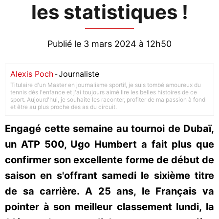
les statistiques !
Publié le 3 mars 2024 à 12h50
Alexis Poch
-
Journaliste
Titulaire d'un Master en journalisme sportif, je suis tombé amoureux du
tennis dès l'enfance et j'ai toujours aimé lire les belles histoires de ce
sport. Aujourd'hui, je souhaite les raconter, profiter de ma passion à fond
et être au plus proche des as du circuit.
Engagé cette semaine au tournoi de Dubaï,
un ATP 500, Ugo Humbert a fait plus que
confirmer son excellente forme de début de
saison en s'offrant samedi le sixième titre
de sa carrière. A 25 ans, le Français va
pointer à son meilleur classement lundi, la