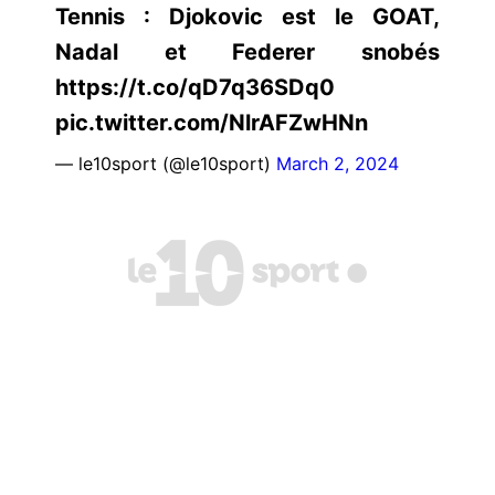
Tennis : Djokovic est le GOAT,
Nadal et Federer snobés
https://t.co/qD7q36SDq0
pic.twitter.com/NlrAFZwHNn
— le10sport (@le10sport)
March 2, 2024