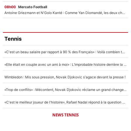
08h00
Mercato Football
Antoine Griezmann et N'Golo Kanté : Comme Yan Diomandé, les deux champions du monde ont refusé de signer au PSG !
Tennis
«C'est un beau salaire par rapport à 90 % des Français» : Voilà combien touchait Nelson Monfort sur France Télévisions avant de rejoindre CNews
«Elle était en couple avec un ami à moi» : L’improbable histoire derrière la «seule relation longue» de Novak Djokovic
Wimbledon : Mis sous pression, Novak Djokovic s'agace devant la presse !
«Trop de conflits» : Mécontent, Novak Djokovic réclame un grand changement !
«C'est le meilleur joueur de l'histoire», Rafael Nadal répond à la question que tout le monde se pose !
NEWS TENNIS