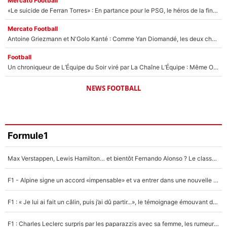
Mercato Football
«Le suicide de Ferran Torres» : En partance pour le PSG, le héros de la finale de la Coupe du monde s'attire les foudres de la presse espagnole !
Mercato Football
Antoine Griezmann et N'Golo Kanté : Comme Yan Diomandé, les deux champions du monde ont refusé de signer au PSG !
Football
Un chroniqueur de L’Équipe du Soir viré par La Chaîne L’Équipe : Même Olivier Ménard n’avait pas pu empêcher son départ, «je l’ai appris sur Twitter, je l’ai vécu assez mal»
NEWS FOOTBALL
Formule1
Max Verstappen, Lewis Hamilton… et bientôt Fernando Alonso ? Le classement des pilotes les mieux payés en Formule 1 risque de changer !
F1 - Alpine signe un accord «impensable» et va entrer dans une nouvelle dimension : Grande nouvelle pour Pierre Gasly !
F1 : « Je lui ai fait un câlin, puis j’ai dû partir...», le témoignage émouvant de Max Verstappen sur sa fille
F1 : Charles Leclerc surpris par les paparazzis avec sa femme, les rumeurs étaient vraies !