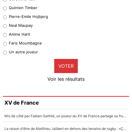
32%
Quinten Timber
Geronimo Rulli
Pierre-Emile Hojbjerg
5%
Neal Maupay
Quinten Timber
Amine Harit
1%
Faris Moumbagna
Pierre-Emile Hojbjerg
Un autre joueur
9%
VOTER
Neal Maupay
4%
Voir les résultats
Amine Harit
3%
Faris Moumbagna
XV de France
4%
Mis de côté par Fabien Galthié, un joueur du XV de France partage sa frustration : «ils ne me l’ont pas dit tout de suite»
Un autre joueur
5%
La raison d'être de Matthieu Jalibert en dehors des terrains de rugby : «Ça m'atteint autant que si tu touches à un membre de ma famille»