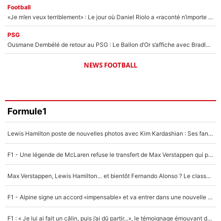
Football
«Je m’en veux terriblement» : Le jour où Daniel Riolo a «raconté n’importe quoi» dans l'After Foot !
PSG
Ousmane Dembélé de retour au PSG : Le Ballon d’Or s’affiche avec Bradley Barcola en plein cœur du feuilleton sur son départ !
NEWS FOOTBALL
Formule1
Lewis Hamilton poste de nouvelles photos avec Kim Kardashian : Ses fans le voient déjà redevenir champion du monde de F1 grâce à elle !
F1 - Une légende de McLaren refuse le transfert de Max Verstappen qui pourrait «faire des vagues» et plomber l'ambiance dans l'équipe
Max Verstappen, Lewis Hamilton… et bientôt Fernando Alonso ? Le classement des pilotes les mieux payés en Formule 1 risque de changer !
F1 - Alpine signe un accord «impensable» et va entrer dans une nouvelle dimension : Grande nouvelle pour Pierre Gasly !
F1 : « Je lui ai fait un câlin, puis j’ai dû partir...», le témoignage émouvant de Max Verstappen sur sa fille