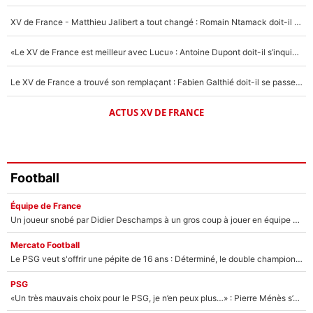
1710 personnes ont participé aux votes.
XV de France - Matthieu Jalibert a tout changé : Romain Ntamack doit-il s’inquiéter pour sa place à un an de la Coupe du monde ?
«Le XV de France est meilleur avec Lucu» : Antoine Dupont doit-il s’inquiéter pour sa place ?
Le XV de France a trouvé son remplaçant : Fabien Galthié doit-il se passer d'Antoine Dupont ?
ACTUS XV DE FRANCE
Football
Équipe de France
Un joueur snobé par Didier Deschamps à un gros coup à jouer en équipe de France : Zinedine Zidane a trouvé son numéro 9 ?
Mercato Football
Le PSG veut s'offrir une pépite de 16 ans : Déterminé, le double champion d'Europe en titre est prêt à lâcher 40M€ pour celui que l'on compare déjà à Vinicius Jr !
PSG
«Un très mauvais choix pour le PSG, je n’en peux plus…» : Pierre Ménès s’est complètement trompé avec Luis Enrique et ces déclarations le prouvent !