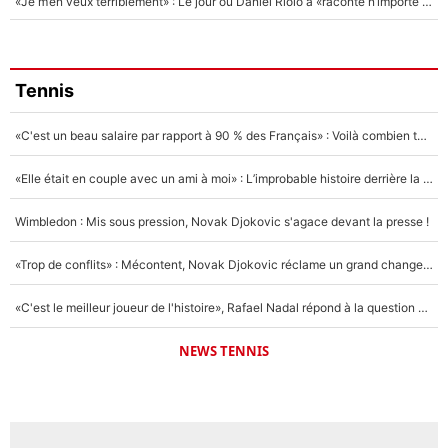
«Je m’en veux terriblement» : Le jour où Daniel Riolo a «raconté n’importe quoi» dans l'After Foot !
Tennis
«C'est un beau salaire par rapport à 90 % des Français» : Voilà combien touchait Nelson Monfort sur France Télévisions avant de rejoindre CNews
«Elle était en couple avec un ami à moi» : L’improbable histoire derrière la «seule relation longue» de Novak Djokovic
Wimbledon : Mis sous pression, Novak Djokovic s'agace devant la presse !
«Trop de conflits» : Mécontent, Novak Djokovic réclame un grand changement !
«C'est le meilleur joueur de l'histoire», Rafael Nadal répond à la question que tout le monde se pose !
NEWS TENNIS