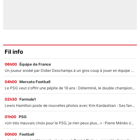
Fil info
06h00
Équipe de France
Un joueur snobé par Didier Deschamps à un gros coup à jouer en équipe de France : Zinedine Zidane a trouvé son numéro 9 ?
04h00
Mercato Football
Le PSG veut s'offrir une pépite de 16 ans : Déterminé, le double champion d'Europe en titre est prêt à lâcher 40M€ pour celui que l'on compare déjà à Vinicius Jr !
02h30
Formule1
Lewis Hamilton poste de nouvelles photos avec Kim Kardashian : Ses fans le voient déjà redevenir champion du monde de F1 grâce à elle !
01h00
PSG
«Un très mauvais choix pour le PSG, je n’en peux plus…» : Pierre Ménès s’est complètement trompé avec Luis Enrique et ces déclarations le prouvent !
00h00
Football