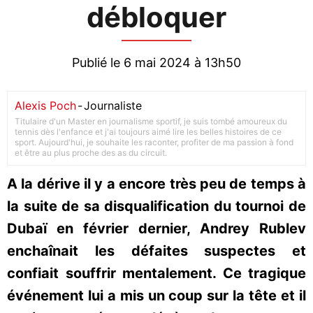
débloquer
Publié le 6 mai 2024 à 13h50
Alexis Poch
-
Journaliste
Titulaire d'un Master en journalisme sportif, je suis tombé amoureux du
tennis dès l'enfance et j'ai toujours aimé lire les belles histoires de ce
sport. Aujourd'hui, je souhaite les raconter, profiter de ma passion à fond
et être au plus proche des as du circuit.
A la dérive il y a encore très peu de temps à
la suite de sa disqualification du tournoi de
Dubaï en février dernier, Andrey Rublev
enchaînait les défaites suspectes et
confiait souffrir mentalement. Ce tragique
événement lui a mis un coup sur la tête et il