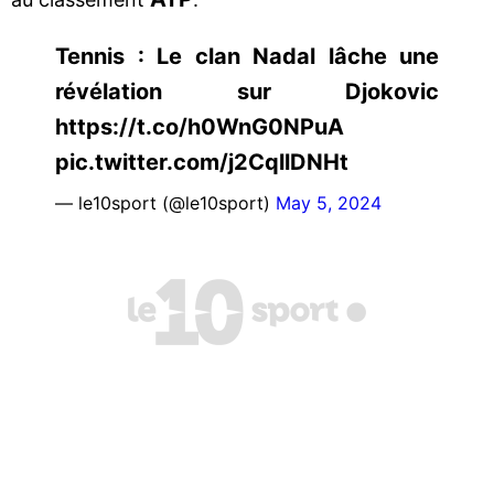
Tennis : Le clan Nadal lâche une
révélation sur Djokovic
https://t.co/h0WnG0NPuA
pic.twitter.com/j2CqllDNHt
— le10sport (@le10sport)
May 5, 2024