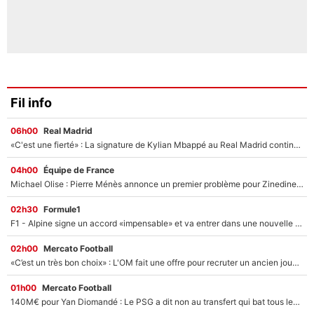
Fil info
06h00
Real Madrid
«C'est une fierté» : La signature de Kylian Mbappé au Real Madrid continue de régaler l'Espagne
04h00
Équipe de France
Michael Olise : Pierre Ménès annonce un premier problème pour Zinedine Zidane en équipe de France
02h30
Formule1
F1 - Alpine signe un accord «impensable» et va entrer dans une nouvelle dimension : Grande nouvelle pour Pierre Gasly !
02h00
Mercato Football
«C’est un très bon choix» : L'OM fait une offre pour recruter un ancien joueur du PSG... et c'est validé dans l'After Foot !
01h00
Mercato Football
140M€ pour Yan Diomandé : Le PSG a dit non au transfert qui bat tous les records sur le mercato