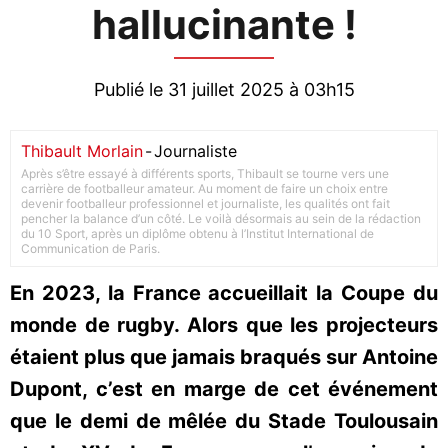
hallucinante !
Publié le 31 juillet 2025 à 03h15
Thibault Morlain
-
Journaliste
Après s’être essayé à différents sports, Thibault se tourne vers une
carrière de footballeur amateur. Au moment de faire un choix entre
devenir footballeur professionnel et journaliste, les qualités ont fait
pencher la balance d’un côté. Le voilà désormais au sein de la rédaction
du 10 Sport, après un diplôme obtenu à l’Institut International de
Communication de Paris.
En 2023, la France accueillait la Coupe du
monde de rugby. Alors que les projecteurs
étaient plus que jamais braqués sur Antoine
Dupont, c’est en marge de cet événement
que le demi de mêlée du Stade Toulousain