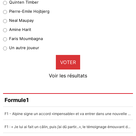
Quinten Timber
Geronimo Rulli
Pierre-Emile Hojbjerg
5%
Neal Maupay
Quinten Timber
Amine Harit
1%
Faris Moumbagna
Pierre-Emile Hojbjerg
Un autre joueur
9%
VOTER
Neal Maupay
4%
Voir les résultats
Amine Harit
3%
Faris Moumbagna
Formule1
5%
F1 - Alpine signe un accord «impensable» et va entrer dans une nouvelle dimension : Grande nouvelle pour Pierre Gasly !
Un autre joueur
5%
F1 : « Je lui ai fait un câlin, puis j’ai dû partir...», le témoignage émouvant de Max Verstappen sur sa fille
1547 personnes ont participé aux votes.