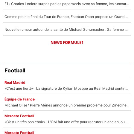
F1 : Charles Leclerc surpris par les paparazzis avec sa femme, les rumeurs étaient vraies !
Comme pour le final du Tour de France, Esteban Ocon propose un Grand Prix de Formule 1 à Paris : «Autour de l’Arc de Triomphe, ce serait génial» !
Nouvelle rumeur autour de la santé de Michael Schumacher : Sa femme Corinna sort du silence
NEWS FORMULE1
Football
Real Madrid
«C'est une fierté» : La signature de Kylian Mbappé au Real Madrid continue de régaler l'Espagne
Équipe de France
Michael Olise : Pierre Ménès annonce un premier problème pour Zinedine Zidane en équipe de France
Mercato Football
«C’est un très bon choix» : L'OM fait une offre pour recruter un ancien joueur du PSG... et c'est validé dans l'After Foot !
Mercato Football