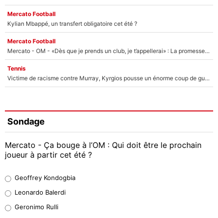
Mercato Football
Kylian Mbappé, un transfert obligatoire cet été ?
Mercato Football
Mercato - OM - «Dès que je prends un club, je t’appellerai» : La promesse de Marcelino au moment de claquer la porte
Tennis
Victime de racisme contre Murray, Kyrgios pousse un énorme coup de gueule !
Sondage
Mercato - Ça bouge à l’OM : Qui doit être le prochain
joueur à partir cet été ?
Geoffrey Kondogbia
Geoffrey Kondogbia
38%
Leonardo Balerdi
Leonardo Balerdi
Geronimo Rulli
32%