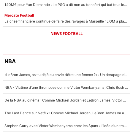
140M€ pour Yan Diomandé : Le PSG a dit non au transfert qui bat tous les records sur le mercato
Mercato Football
La crise financière continue de faire des ravages à Marseille : L’OM a placé 12 joueurs sur le marché des transferts… et ça pourrait lui rapporter près de 100M€ !
NEWS FOOTBALL
NBA
«LeBron James, as-tu déjà eu envie d’être une femme ?» : Un dérapage de Donald Trump sur la superstar de la NBA refait surface
NBA - Victime d'une thrombose comme Victor Wembanyama, Chris Bosh prévient le Français des risques sur sa santé : «J’ai failli mourir sur le coup et j’ai été ramené à la vie»
De la NBA au cinéma : Comme Michael Jordan et LeBron James, Victor Wembanyama rêve d'une carrière d'acteur !
The Last Dance sur Netflix : Comme Michael Jordan, LeBron James va avoir le droit à sa série !
Stephen Curry avec Victor Wembanyama chez les Spurs : L'idée d'un trade historique est lancée en NBA !