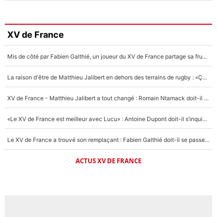
XV de France
Mis de côté par Fabien Galthié, un joueur du XV de France partage sa frustration : «ils ne me l’ont pas dit tout de suite»
La raison d'être de Matthieu Jalibert en dehors des terrains de rugby : «Ça m'atteint autant que si tu touches à un membre de ma famille»
XV de France - Matthieu Jalibert a tout changé : Romain Ntamack doit-il s’inquiéter pour sa place à un an de la Coupe du monde ?
«Le XV de France est meilleur avec Lucu» : Antoine Dupont doit-il s’inquiéter pour sa place ?
Le XV de France a trouvé son remplaçant : Fabien Galthié doit-il se passer d'Antoine Dupont ?
ACTUS XV DE FRANCE