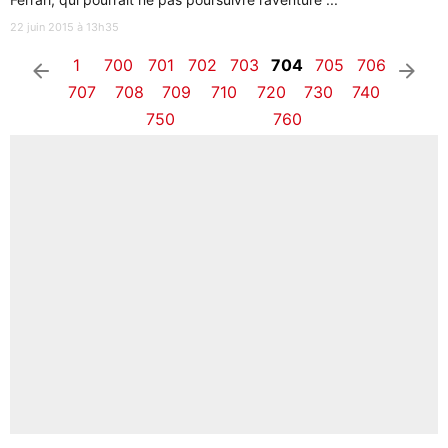
22 juin 2015 à 13h35
1
700
701
702
703
704
705
706
arrow_left
arrow_right
707
708
709
710
720
730
740
750
760