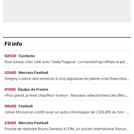
Fil info
02h30
Cyclisme
Paul Seixas chez UAE avec Tadej Pogacar : Le transfert qui effraie le peloton, «c’est la pire des choses qui puisse arriver»
02h00
Mercato Football
Grégory Lorenzi doit renoncer à cinq signatures en pleine crise financière : L’IA propose sept noms à l’OM pour un mercato réussi... à seulement 5M€ !
01h00
Équipe de France
«Plus grand, je ferai chauffeur-livreur» : Nouveau sélectionneur des Bleus, Zinédine Zidane s’était imaginé un avenir très différent lorsqu'il était enfant
00h00
Football
Johan Micoud en conflit avec un autre chroniqueur de L’EQUIPE du Soir : «Pendant un moment, je ne les ai pas remis ensemble dans l'émission»
23h00
Mercato Football
Proche de rejoindre Bruno Genesio à l'OM, un ancien international français va finalement débarquer... sur RMC !