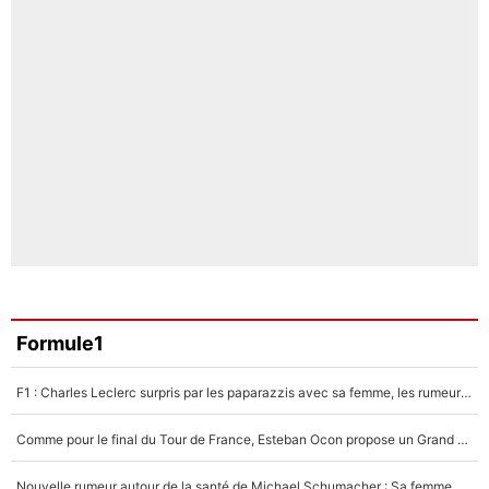
Formule1
F1 : Charles Leclerc surpris par les paparazzis avec sa femme, les rumeurs étaient vraies !
Comme pour le final du Tour de France, Esteban Ocon propose un Grand Prix de Formule 1 à Paris : «Autour de l’Arc de Triomphe, ce serait génial» !
Nouvelle rumeur autour de la santé de Michael Schumacher : Sa femme Corinna sort du silence