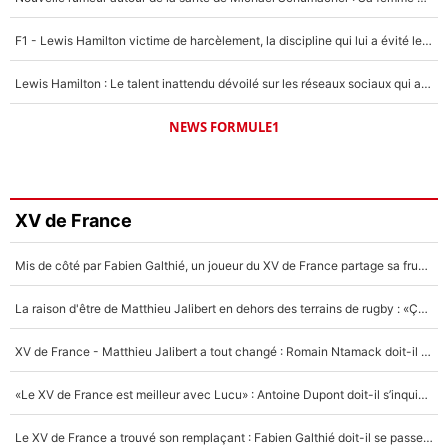
F1 - Lewis Hamilton victime de harcèlement, la discipline qui lui a évité le pire : «J'aurais probablement mal tourné»
Lewis Hamilton : Le talent inattendu dévoilé sur les réseaux sociaux qui a impressionné Kim Kardashian pendant leurs vacances en amoureux !
NEWS FORMULE1
XV de France
Mis de côté par Fabien Galthié, un joueur du XV de France partage sa frustration : «ils ne me l’ont pas dit tout de suite»
La raison d'être de Matthieu Jalibert en dehors des terrains de rugby : «Ça m'atteint autant que si tu touches à un membre de ma famille»
XV de France - Matthieu Jalibert a tout changé : Romain Ntamack doit-il s’inquiéter pour sa place à un an de la Coupe du monde ?
«Le XV de France est meilleur avec Lucu» : Antoine Dupont doit-il s’inquiéter pour sa place ?
Le XV de France a trouvé son remplaçant : Fabien Galthié doit-il se passer d'Antoine Dupont ?