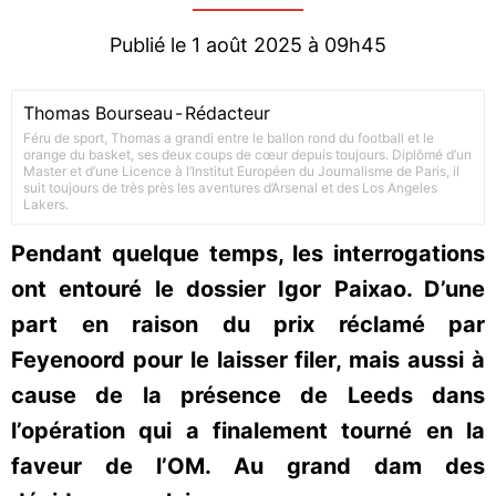
Publié le 1 août 2025 à 09h45
Thomas Bourseau
-
Rédacteur
Féru de sport, Thomas a grandi entre le ballon rond du football et le
orange du basket, ses deux coups de cœur depuis toujours. Diplômé d’un
Master et d’une Licence à l’Institut Européen du Journalisme de Paris, il
suit toujours de très près les aventures d’Arsenal et des Los Angeles
Lakers.
Pendant quelque temps, les interrogations
ont entouré le dossier Igor Paixao. D’une
part en raison du prix réclamé par
Feyenoord pour le laisser filer, mais aussi à
cause de la présence de Leeds dans
l’opération qui a finalement tourné en la
faveur de l’OM. Au grand dam des