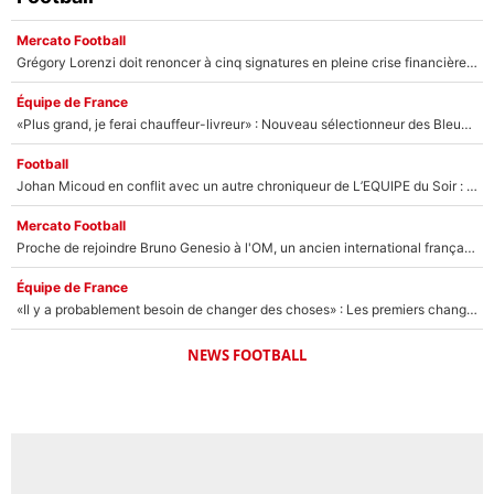
Mercato Football
Grégory Lorenzi doit renoncer à cinq signatures en pleine crise financière : L’IA propose sept noms à l’OM pour un mercato réussi... à seulement 5M€ !
Équipe de France
«Plus grand, je ferai chauffeur-livreur» : Nouveau sélectionneur des Bleus, Zinédine Zidane s’était imaginé un avenir très différent lorsqu'il était enfant
Football
Johan Micoud en conflit avec un autre chroniqueur de L’EQUIPE du Soir : «Pendant un moment, je ne les ai pas remis ensemble dans l'émission»
Mercato Football
Proche de rejoindre Bruno Genesio à l'OM, un ancien international français va finalement débarquer... sur RMC !
Équipe de France
«Il y a probablement besoin de changer des choses» : Les premiers changements de Zinedine Zidane en équipe de France sont révélés ?
NEWS FOOTBALL