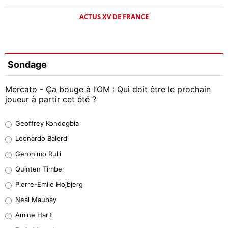
ACTUS XV DE FRANCE
Sondage
Mercato - Ça bouge à l’OM : Qui doit être le prochain
joueur à partir cet été ?
Geoffrey Kondogbia
Geoffrey Kondogbia
38%
Leonardo Balerdi
Leonardo Balerdi
Geronimo Rulli
32%
Quinten Timber
Geronimo Rulli
Pierre-Emile Hojbjerg
4%
Neal Maupay
Quinten Timber
Amine Harit
1%