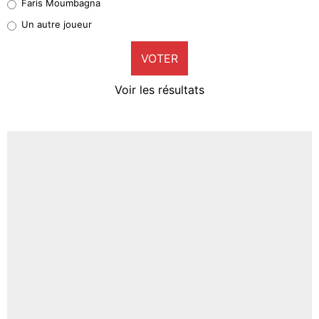
Faris Moumbagna
Pierre-Emile Hojbjerg
Un autre joueur
9%
VOTER
Neal Maupay
4%
Voir les résultats
Amine Harit
3%
Faris Moumbagna
4%
Un autre joueur
5%
1459 personnes ont participé aux votes.