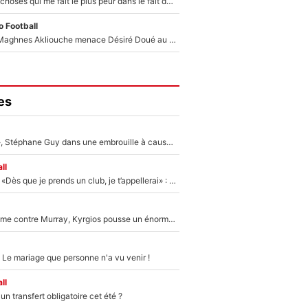
«C’est l'une des choses qui me fait le plus peur dans le fait de devenir maman» : En couple avec Antoine Dupont, Iris Mittenaere s'inquiète déjà pour ses futurs enfants !
 Football
Le transfert de Maghnes Akliouche menace Désiré Doué au PSG : «Je valide à 200%»
es
«Détester à vie», Stéphane Guy dans une embrouille à cause du PSG !
ll
Mercato - OM - «Dès que je prends un club, je t’appellerai» : La promesse de Marcelino au moment de claquer la porte
Victime de racisme contre Murray, Kyrgios pousse un énorme coup de gueule !
 Le mariage que personne n'a vu venir !
ll
n transfert obligatoire cet été ?