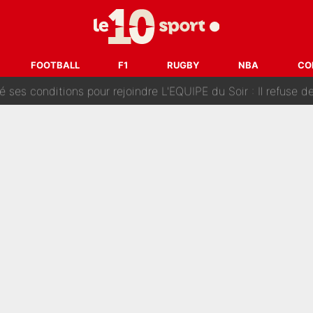
Voice Kids : Contacté par Matt Pokora, Kylian Mbappé a accepté
est terminé, DAZN a fait son choix pour Benjamin Da Silva et
FOOTBALL
F1
RUGBY
NBA
CO
onditions pour rejoindre L'EQUIPE du Soir : Il refuse de faire l'
 plus peur dans le fait de devenir maman» : En couple avec Antoine Dupont, Iris Mitte
kliouche menace Désiré Doué au PSG : «Je valide à 200%»