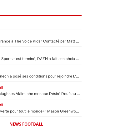
De l'équipe de France à The Voice Kids : Contacté par Matt Pokora, Kylian Mbappé a accepté de jouer un rôle inédit sur TF1 !
La Liga sur beIN Sports c’est terminé, DAZN a fait son choix pour Benjamin Da Silva et Omar Da Fonseca !
Raymond Domenech a posé ses conditions pour rejoindre L'EQUIPE du Soir : Il refuse de faire l'émission avec un autre chroniqueur !
ll
Le transfert de Maghnes Akliouche menace Désiré Doué au PSG : «Je valide à 200%»
ll
«La porte est ouverte pour tout le monde» : Mason Greenwood et Pierre-Emerick Aubameyang ont quitté l'OM, Amine Gouiri balance sur la suite du mercato et sur la réaction du vestiaire !
NEWS FOOTBALL