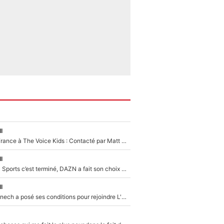
l
De l'équipe de France à The Voice Kids : Contacté par Matt Pokora, Kylian Mbappé a accepté de jouer un rôle inédit sur TF1 !
l
La Liga sur beIN Sports c’est terminé, DAZN a fait son choix pour Benjamin Da Silva et Omar Da Fonseca !
l
Raymond Domenech a posé ses conditions pour rejoindre L'EQUIPE du Soir : Il refuse de faire l'émission avec un autre chroniqueur !