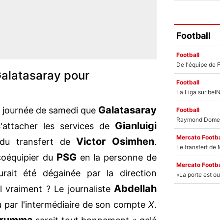
Football
Football
Galatasaray pour
Football
Galatasaray
a journée de samedi que
Football
Gianluigi
s'attacher les services de
Mercato Footba
Victor Osimhen
 du transfert de
.
PSG
 coéquipier du
en la personne de
Mercato Footba
rait été dégainée par la direction
Abdellah
l vraiment ? Le journaliste
 par l'intermédiaire de son compte
X
.