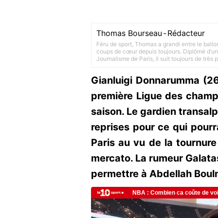
Thomas Bourseau
-
Rédacteur
Féru de sport, Thomas a grandi entre le ballo
coups de cœur depuis toujours. Diplômé d’un 
Journalisme de Paris, il suit toujours de très
Gianluigi Donnarumma (26 
première Ligue des champ
saison. Le gardien transal
reprises pour ce qui pourr
Paris au vu de la tournure
mercato. La rumeur Galatas
permettre à Abdellah Boulm