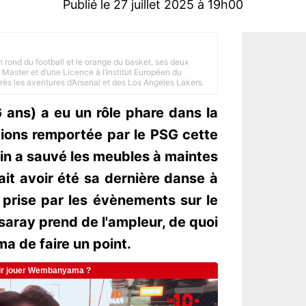
Publié le 27 juillet 2025 à 19h00
n rond du football et le orange du basket, ses deux
Master et d’une Licence à l’Institut Européen du
 près les aventures d’Arsenal et des Los Angeles Lakers.
ans) a eu un rôle phare dans la
ions remportée par le PSG cette
pin a sauvé les meubles à maintes
ait avoir été sa dernière danse à
 prise par les évènements sur le
aray prend de l'ampleur, de quoi
a de faire un point.