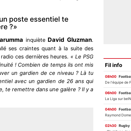
un poste essentiel te
re ?»
nnarumma
David Gluzman
inquiète
.
llé ses craintes quant à la suite des
 radio ces dernières heures.
« Le PSG
inuité ! Combien de temps ils ont mis
Fil info
uver un gardien de ce niveau ? Là tu
08h00
Footbal
entiel avec un gardien de 26 ans qui
, te remettre dans une galère ? Il y a
06h00
Footbal
04h00
Footbal
02h30
Rugby