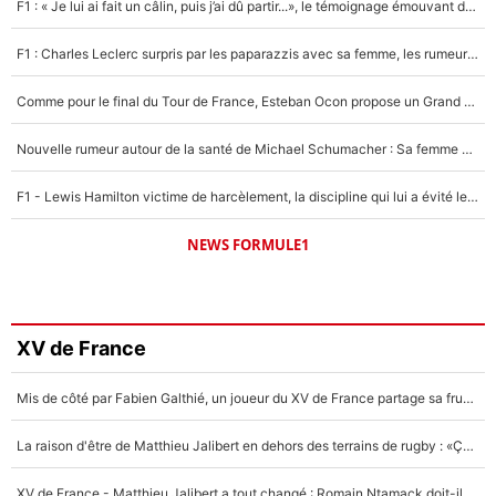
F1 : « Je lui ai fait un câlin, puis j’ai dû partir...», le témoignage émouvant de Max Verstappen sur sa fille
F1 : Charles Leclerc surpris par les paparazzis avec sa femme, les rumeurs étaient vraies !
Comme pour le final du Tour de France, Esteban Ocon propose un Grand Prix de Formule 1 à Paris : «Autour de l’Arc de Triomphe, ce serait génial» !
Nouvelle rumeur autour de la santé de Michael Schumacher : Sa femme Corinna sort du silence
F1 - Lewis Hamilton victime de harcèlement, la discipline qui lui a évité le pire : «J'aurais probablement mal tourné»
NEWS FORMULE1
XV de France
Mis de côté par Fabien Galthié, un joueur du XV de France partage sa frustration : «ils ne me l’ont pas dit tout de suite»
La raison d'être de Matthieu Jalibert en dehors des terrains de rugby : «Ça m'atteint autant que si tu touches à un membre de ma famille»
XV de France - Matthieu Jalibert a tout changé : Romain Ntamack doit-il s’inquiéter pour sa place à un an de la Coupe du monde ?