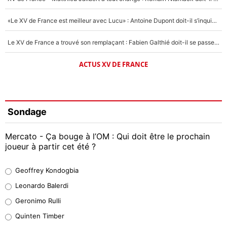
«Le XV de France est meilleur avec Lucu» : Antoine Dupont doit-il s’inquiéter pour sa place ?
Le XV de France a trouvé son remplaçant : Fabien Galthié doit-il se passer d'Antoine Dupont ?
ACTUS XV DE FRANCE
Sondage
Mercato - Ça bouge à l’OM : Qui doit être le prochain
joueur à partir cet été ?
Geoffrey Kondogbia
Geoffrey Kondogbia
38%
Leonardo Balerdi
Leonardo Balerdi
Geronimo Rulli
32%
Quinten Timber
Geronimo Rulli