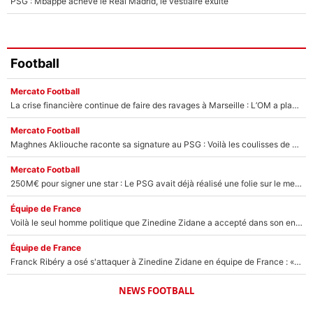
PSG : Mbappé achève le Real Madrid, le vestiaire exulte
Football
Mercato Football
La crise financière continue de faire des ravages à Marseille : L’OM a placé 12 joueurs sur le marché des transferts… et ça pourrait lui rapporter près de 100M€ !
Mercato Football
Maghnes Akliouche raconte sa signature au PSG : Voilà les coulisses de son transfert de rêve à 50M€
Mercato Football
250M€ pour signer une star : Le PSG avait déjà réalisé une folie sur le mercato bien avant Neymar !
Équipe de France
Voilà le seul homme politique que Zinedine Zidane a accepté dans son entourage : «Je garde un très bon souvenir de lui»
Équipe de France
Franck Ribéry a osé s'attaquer à Zinedine Zidane en équipe de France : «Je n'aurais jamais fait ça»
NEWS FOOTBALL