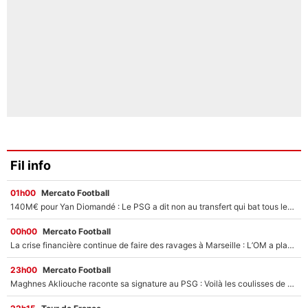
Fil info
01h00
Mercato Football
140M€ pour Yan Diomandé : Le PSG a dit non au transfert qui bat tous les records sur le mercato
00h00
Mercato Football
La crise financière continue de faire des ravages à Marseille : L’OM a placé 12 joueurs sur le marché des transferts… et ça pourrait lui rapporter près de 100M€ !
23h00
Mercato Football
Maghnes Akliouche raconte sa signature au PSG : Voilà les coulisses de son transfert de rêve à 50M€