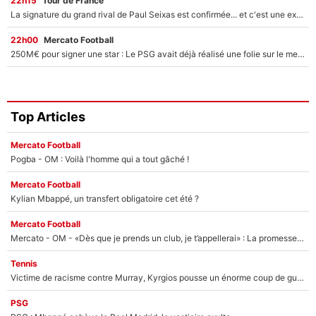
22h15
Tour de France
La signature du grand rival de Paul Seixas est confirmée... et c'est une excellente nouvelle pour l'équipe Decathlon-CMA CGM !
22h00
Mercato Football
250M€ pour signer une star : Le PSG avait déjà réalisé une folie sur le mercato bien avant Neymar !
Top Articles
Mercato Football
Pogba - OM : Voilà l'homme qui a tout gâché !
Mercato Football
Kylian Mbappé, un transfert obligatoire cet été ?
Mercato Football
Mercato - OM - «Dès que je prends un club, je t’appellerai» : La promesse de Marcelino au moment de claquer la porte
Tennis
Victime de racisme contre Murray, Kyrgios pousse un énorme coup de gueule !
PSG