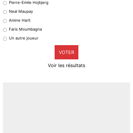
Pierre-Emile Hojbjerg
5%
Neal Maupay
Quinten Timber
Amine Harit
1%
Faris Moumbagna
Pierre-Emile Hojbjerg
Un autre joueur
9%
VOTER
Neal Maupay
4%
Voir les résultats
Amine Harit
3%
Faris Moumbagna
5%
Un autre joueur
5%
1537 personnes ont participé aux votes.