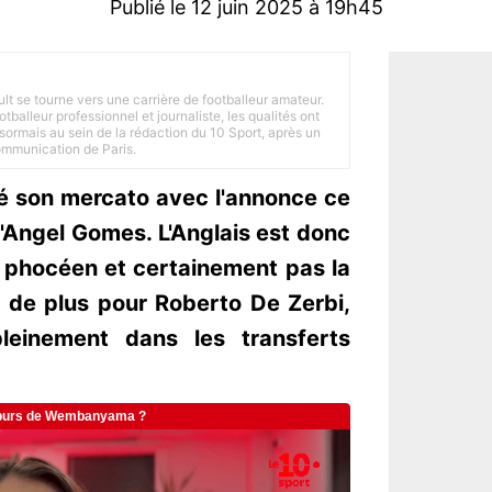
Publié le 12 juin 2025 à 19h45
ult se tourne vers une carrière de footballeur amateur.
balleur professionnel et journaliste, les qualités ont
ésormais au sein de la rédaction du 10 Sport, après un
Communication de Paris.
cé son mercato avec l'annonce ce
d'Angel Gomes. L'Anglais est donc
b phocéen et certainement pas la
r de plus pour Roberto De Zerbi,
 pleinement dans les transferts