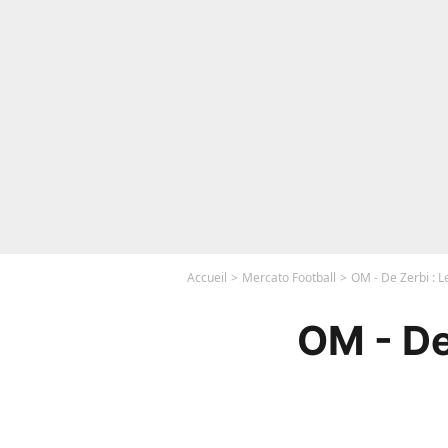
Accueil
Mercato Football
OM - De Zerbi : L
OM - De