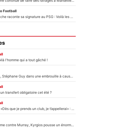
La crise financière continue de faire des ravages à Marseille : L’OM a placé 12 joueurs sur le marché des transferts… et ça pourrait lui rapporter près de 100M€ !
o Football
Maghnes Akliouche raconte sa signature au PSG : Voilà les coulisses de son transfert de rêve à 50M€
es
ll
ilà l'homme qui a tout gâché !
«Détester à vie», Stéphane Guy dans une embrouille à cause du PSG !
ll
n transfert obligatoire cet été ?
ll
Mercato - OM - «Dès que je prends un club, je t’appellerai» : La promesse de Marcelino au moment de claquer la porte
Victime de racisme contre Murray, Kyrgios pousse un énorme coup de gueule !