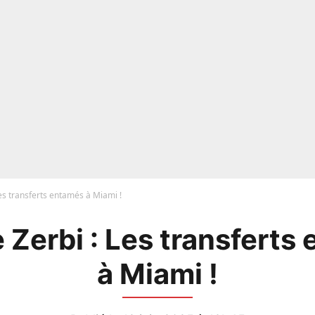
es transferts entamés à Miami !
 Zerbi : Les transferts
à Miami !