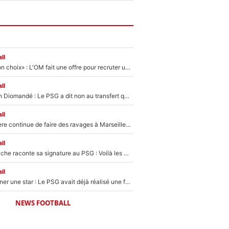
ll
«C’est un très bon choix» : L'OM fait une offre pour recruter un ancien joueur du PSG... et c'est validé dans l'After Foot !
ll
140M€ pour Yan Diomandé : Le PSG a dit non au transfert qui bat tous les records sur le mercato
ll
La crise financière continue de faire des ravages à Marseille : L’OM a placé 12 joueurs sur le marché des transferts… et ça pourrait lui rapporter près de 100M€ !
ll
Maghnes Akliouche raconte sa signature au PSG : Voilà les coulisses de son transfert de rêve à 50M€
ll
250M€ pour signer une star : Le PSG avait déjà réalisé une folie sur le mercato bien avant Neymar !
NEWS FOOTBALL