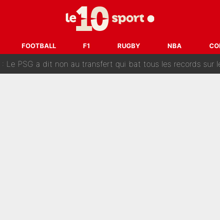
 «impensable» et va entrer dans une nouvelle dimension : Gra
L'OM fait une offre pour recruter un ancien joueur du PSG... et
FOOTBALL
F1
RUGBY
NBA
CO
Le PSG a dit non au transfert qui bat tous les records sur 
e des ravages à Marseille : L’OM a placé 12 joueurs sur le marché des transferts… 
sa signature au PSG : Voilà les coulisses de son transfert 