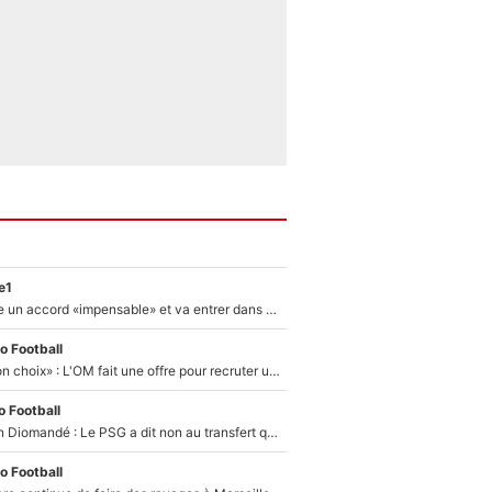
e1
F1 - Alpine signe un accord «impensable» et va entrer dans une nouvelle dimension : Grande nouvelle pour Pierre Gasly !
o Football
«C’est un très bon choix» : L'OM fait une offre pour recruter un ancien joueur du PSG... et c'est validé dans l'After Foot !
 Football
140M€ pour Yan Diomandé : Le PSG a dit non au transfert qui bat tous les records sur le mercato
o Football