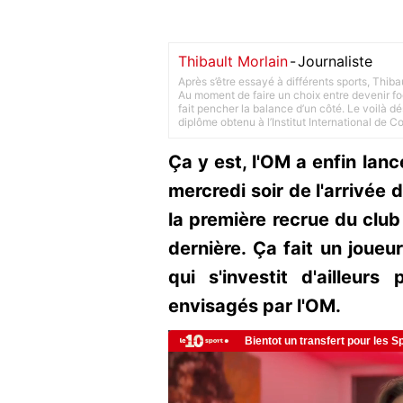
Thibault Morlain
-
Journaliste
Après s’être essayé à différents sports, Thiba
Au moment de faire un choix entre devenir foot
fait pencher la balance d’un côté. Le voilà d
diplôme obtenu à l’Institut International de 
Ça y est, l'OM a enfin lan
mercredi soir de l'arrivée 
la première recrue du clu
dernière. Ça fait un joueu
qui s'investit d'ailleurs
envisagés par l'OM.