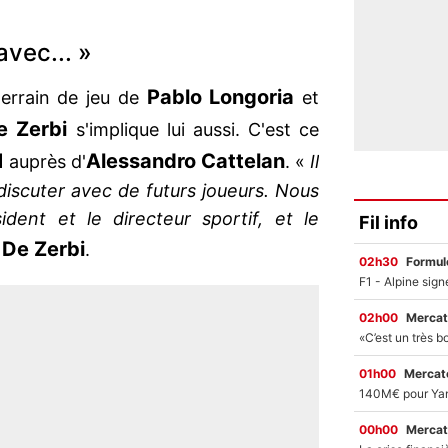
avec... »
Pablo Longoria
terrain de jeu de
et
e Zerbi
s'implique lui aussi. C'est ce
M
Alessandro Cattelan
auprès d'
. «
Il
discuter avec de futurs joueurs. Nous
dent et le directeur sportif, et le
Fil info
De Zerbi
é
.
02h30
Formul
02h00
Mercat
01h00
Mercato
00h00
Mercat