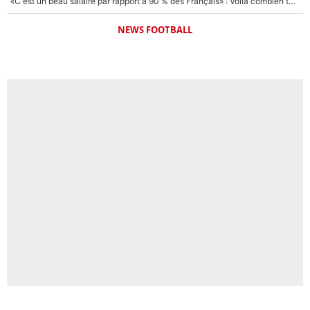
«C'est un beau salaire par rapport à 90 % des Français» : Voilà combien touchait Nelson Monfort sur France Télévisions avant de rejoindre CNews
NEWS FOOTBALL