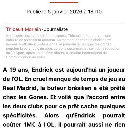
Publié le 5 janvier 2026 à 18h10
Thibault Morlain
-
Journaliste
Après s’être essayé à différents sports, Thibault se tourne vers une
carrière de footballeur amateur. Au moment de faire un choix entre
devenir footballeur professionnel et journaliste, les qualités ont fait
pencher la balance d’un côté. Le voilà désormais au sein de la rédaction
du 10 Sport, après un diplôme obtenu à l’Institut International de
Communication de Paris.
A 19 ans, Endrick est aujourd'hui un joueur
de l'OL. En cruel manque de temps de jeu au
Real Madrid, le buteur brésilien a été prêté
chez les Gones. Et voilà que l'accord entre
les deux clubs pour ce prêt cache quelques
spécificités. Alors qu'Endrick pourrait
coûter 1M€ à l'OL, il pourrait aussi ne rien