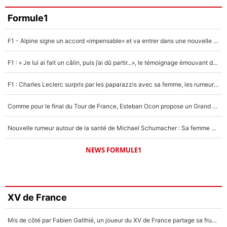
Formule1
F1 - Alpine signe un accord «impensable» et va entrer dans une nouvelle dimension : Grande nouvelle pour Pierre Gasly !
F1 : « Je lui ai fait un câlin, puis j’ai dû partir...», le témoignage émouvant de Max Verstappen sur sa fille
F1 : Charles Leclerc surpris par les paparazzis avec sa femme, les rumeurs étaient vraies !
Comme pour le final du Tour de France, Esteban Ocon propose un Grand Prix de Formule 1 à Paris : «Autour de l’Arc de Triomphe, ce serait génial» !
Nouvelle rumeur autour de la santé de Michael Schumacher : Sa femme Corinna sort du silence
NEWS FORMULE1
XV de France
Mis de côté par Fabien Galthié, un joueur du XV de France partage sa frustration : «ils ne me l’ont pas dit tout de suite»