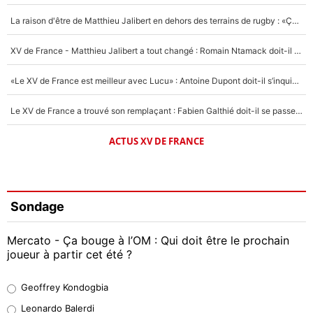
La raison d'être de Matthieu Jalibert en dehors des terrains de rugby : «Ça m'atteint autant que si tu touches à un membre de ma famille»
XV de France - Matthieu Jalibert a tout changé : Romain Ntamack doit-il s’inquiéter pour sa place à un an de la Coupe du monde ?
«Le XV de France est meilleur avec Lucu» : Antoine Dupont doit-il s’inquiéter pour sa place ?
Le XV de France a trouvé son remplaçant : Fabien Galthié doit-il se passer d'Antoine Dupont ?
ACTUS XV DE FRANCE
Sondage
Mercato - Ça bouge à l’OM : Qui doit être le prochain
joueur à partir cet été ?
Geoffrey Kondogbia
Geoffrey Kondogbia
38%
Leonardo Balerdi