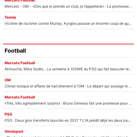
Mercato Football
Mercato - OM - «Dès que je prends un club, je t’appellerai» : La promesse de Marcelino au moment de claquer la porte
Tennis
Victime de racisme contre Murray, Kyrgios pousse un énorme coup de gueule !
Football
Mercato Football
Akliouche, Mika Godts... La semaine à 100M€ du PSG qui fait basculer le mercato du PSG !
OM
Climat toxique et affaire de harcèlement à l’OM : Le départ qui soulage le vestiaire de Bruno Genesio
Mercato Football
«Très, très agréablement surpris» : Bruno Genesio fait une promesse pour la suite du mercato de l’OM et rassure les supporters
PSG
PSG : Deux gros transferts bouclés en 2027 ? L'IA prédit déjà les deux joueurs qui pourraient rejoindre Luis Enrique !
Omnisport