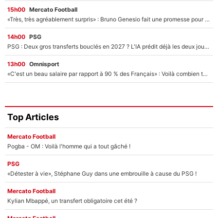
15h00
Mercato Football
«Très, très agréablement surpris» : Bruno Genesio fait une promesse pour la suite du mercato de l’OM et rassure les supporters
14h00
PSG
PSG : Deux gros transferts bouclés en 2027 ? L'IA prédit déjà les deux joueurs qui pourraient rejoindre Luis Enrique !
13h00
Omnisport
«C'est un beau salaire par rapport à 90 % des Français» : Voilà combien touchait Nelson Monfort sur France Télévisions avant de rejoindre CNews
Top Articles
Mercato Football
Pogba - OM : Voilà l'homme qui a tout gâché !
PSG
«Détester à vie», Stéphane Guy dans une embrouille à cause du PSG !
Mercato Football
Kylian Mbappé, un transfert obligatoire cet été ?