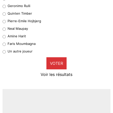
Leonardo Balerdi
Geronimo Rulli
32%
Quinten Timber
Geronimo Rulli
Pierre-Emile Hojbjerg
5%
Neal Maupay
Quinten Timber
Amine Harit
1%
Faris Moumbagna
Pierre-Emile Hojbjerg
Un autre joueur
9%
VOTER
Neal Maupay
4%
Voir les résultats
Amine Harit
3%
Faris Moumbagna
4%
Un autre joueur