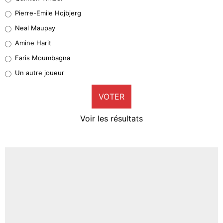
Geronimo Rulli
Pierre-Emile Hojbjerg
4%
Neal Maupay
Quinten Timber
Amine Harit
1%
Faris Moumbagna
Pierre-Emile Hojbjerg
Un autre joueur
9%
VOTER
Neal Maupay
4%
Voir les résultats
Amine Harit
3%
Faris Moumbagna
4%
Un autre joueur
5%
1365 personnes ont participé aux votes.