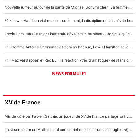
Nouvelle rumeur autour de la santé de Michael Schumacher : Sa femme Corinna sort du silence
F1 - Lewis Hamilton victime de harcèlement, la discipline qui lui a évité le pire : «J'aurais probablement mal tourné»
Lewis Hamilton : Le talent inattendu dévoilé sur les réseaux sociaux qui a impressionné Kim Kardashian pendant leurs vacances en amoureux !
F1 : Comme Antoine Griezmann et Damian Penaud, Lewis Hamilton se lance dans le business des cartes à collectionner !
F1 : Max Verstappen et Red Bull, la réaction «très dramatique» des fans qui agace le quadruple champion du monde !
NEWS FORMULE1
XV de France
Mis de côté par Fabien Galthié, un joueur du XV de France partage sa frustration : «ils ne me l’ont pas dit tout de suite»
La raison d'être de Matthieu Jalibert en dehors des terrains de rugby : «Ça m'atteint autant que si tu touches à un membre de ma famille»