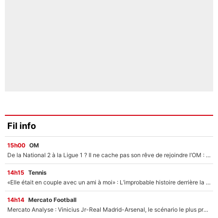
Fil info
15h00
OM
De la National 2 à la Ligue 1 ? Il ne cache pas son rêve de rejoindre l’OM : «Pourquoi pas moi ?»
14h15
Tennis
«Elle était en couple avec un ami à moi» : L’improbable histoire derrière la «seule relation longue» de Novak Djokovic
14h14
Mercato Football
Mercato Analyse : Vinicius Jr-Real Madrid-Arsenal, le scénario le plus probable est...