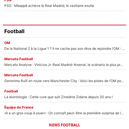
PSG : Mbappé achève le Real Madrid, le vestiaire exulte
Football
OM
De la National 2 à la Ligue 1 ? Il ne cache pas son rêve de rejoindre l’OM : «Pourquoi pas moi ?»
Mercato Football
Mercato Analyse : Vinicius Jr-Real Madrid-Arsenal, le scénario le plus probable est...
Mercato Football
Geronimo Rulli en route vers Manchester City : Voici les pistes de l’OM pour son nouveau gardien numéro 1 !
Football
La biontologie : Cette cure que suit Zinedine Zidane depuis 30 ans !
Équipe de France
«Il a un gros coup à jouer» : On connaît peut-être la première surprise de la liste de Zinédine Zidane !
NEWS FOOTBALL