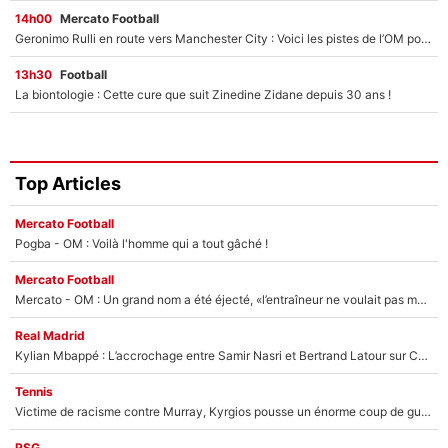
14h00
Mercato Football
Geronimo Rulli en route vers Manchester City : Voici les pistes de l’OM pour son nouveau gardien numéro 1 !
13h30
Football
La biontologie : Cette cure que suit Zinedine Zidane depuis 30 ans !
Top Articles
Mercato Football
Pogba - OM : Voilà l'homme qui a tout gâché !
Mercato Football
Mercato - OM : Un grand nom a été éjecté, «l’entraîneur ne voulait pas me conserver»
Real Madrid
Kylian Mbappé : L’accrochage entre Samir Nasri et Bertrand Latour sur Canal+
Tennis
Victime de racisme contre Murray, Kyrgios pousse un énorme coup de gueule !
PSG