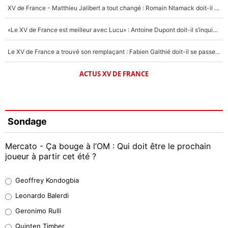
XV de France - Matthieu Jalibert a tout changé : Romain Ntamack doit-il s’inquiéter pour sa place à un an de la Coupe du monde ?
«Le XV de France est meilleur avec Lucu» : Antoine Dupont doit-il s’inquiéter pour sa place ?
Le XV de France a trouvé son remplaçant : Fabien Galthié doit-il se passer d'Antoine Dupont ?
ACTUS XV DE FRANCE
Sondage
Mercato - Ça bouge à l’OM : Qui doit être le prochain
joueur à partir cet été ?
Geoffrey Kondogbia
Geoffrey Kondogbia
38%
Leonardo Balerdi
Leonardo Balerdi
Geronimo Rulli
32%
Quinten Timber