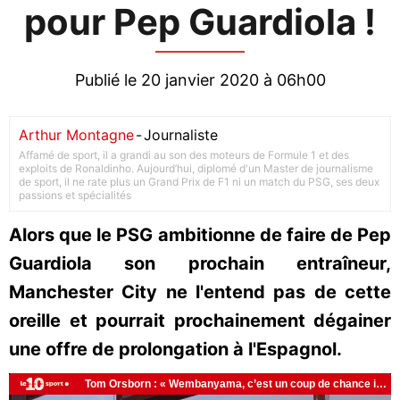
pour Pep Guardiola !
Publié le 20 janvier 2020 à 06h00
Arthur Montagne
-
Journaliste
Affamé de sport, il a grandi au son des moteurs de Formule 1 et des
exploits de Ronaldinho. Aujourd’hui, diplomé d'un Master de journalisme
de sport, il ne rate plus un Grand Prix de F1 ni un match du PSG, ses deux
passions et spécialités
Alors que le PSG ambitionne de faire de Pep
Guardiola son prochain entraîneur,
Manchester City ne l'entend pas de cette
oreille et pourrait prochainement dégainer
une offre de prolongation à l'Espagnol.