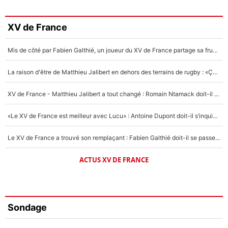
XV de France
Mis de côté par Fabien Galthié, un joueur du XV de France partage sa frustration : «ils ne me l’ont pas dit tout de suite»
La raison d'être de Matthieu Jalibert en dehors des terrains de rugby : «Ça m'atteint autant que si tu touches à un membre de ma famille»
XV de France - Matthieu Jalibert a tout changé : Romain Ntamack doit-il s’inquiéter pour sa place à un an de la Coupe du monde ?
«Le XV de France est meilleur avec Lucu» : Antoine Dupont doit-il s’inquiéter pour sa place ?
Le XV de France a trouvé son remplaçant : Fabien Galthié doit-il se passer d'Antoine Dupont ?
ACTUS XV DE FRANCE
Sondage