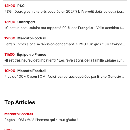
14h00
PSG
PSG : Deux gros transferts bouclés en 2027 ? L'IA prédit déjà les deux joueurs qui pourraient rejoindre Luis Enrique !
13h00
Omnisport
«C'est un beau salaire par rapport à 90 % des Français» : Voilà combien touchait Nelson Monfort sur France Télévisions avant de rejoindre CNews
12h00
Mercato Football
Ferran Torres a pris sa décision concernant le PSG : Un gros club étranger prêt à relancer le feuilleton pour la signature du champion du monde 2026 !
11h00
Équipe de France
«Il est très heureux et impatient» : Les révélations de la famille Zidane sur sa prise de pouvoir en équipe de France !
10h00
Mercato Football
Plus de 100M€ pour l'OM : Voici les recrues espérées par Bruno Genesio et Grégory Lorenzi après l’opération dégraissage
Top Articles
Mercato Football
Pogba - OM : Voilà l'homme qui a tout gâché !