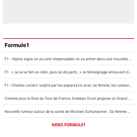
Formule1
F1 - Alpine signe un accord «impensable» et va entrer dans une nouvelle dimension : Grande nouvelle pour Pierre Gasly !
F1 : « Je lui ai fait un câlin, puis j’ai dû partir...», le témoignage émouvant de Max Verstappen sur sa fille
F1 : Charles Leclerc surpris par les paparazzis avec sa femme, les rumeurs étaient vraies !
Comme pour le final du Tour de France, Esteban Ocon propose un Grand Prix de Formule 1 à Paris : «Autour de l’Arc de Triomphe, ce serait génial» !
Nouvelle rumeur autour de la santé de Michael Schumacher : Sa femme Corinna sort du silence
NEWS FORMULE1