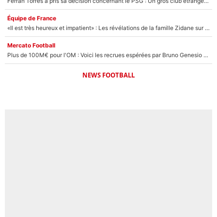
Ferran Torres a pris sa décision concernant le PSG : Un gros club étranger prêt à relancer le feuilleton pour la signature du champion du monde 2026 !
Équipe de France
«Il est très heureux et impatient» : Les révélations de la famille Zidane sur sa prise de pouvoir en équipe de France !
Mercato Football
Plus de 100M€ pour l'OM : Voici les recrues espérées par Bruno Genesio et Grégory Lorenzi après l’opération dégraissage
NEWS FOOTBALL