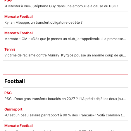
PSG
«Détester à vie», Stéphane Guy dans une embrouille à cause du PSG !
Mercato Football
Kylian Mbappé, un transfert obligatoire cet été ?
Mercato Football
Mercato - OM - «Dès que je prends un club, je t’appellerai» : La promesse de Marcelino au moment de claquer la porte
Tennis
Victime de racisme contre Murray, Kyrgios pousse un énorme coup de gueule !
Football
PSG
PSG : Deux gros transferts bouclés en 2027 ? L'IA prédit déjà les deux joueurs qui pourraient rejoindre Luis Enrique !
Omnisport
«C'est un beau salaire par rapport à 90 % des Français» : Voilà combien touchait Nelson Monfort sur France Télévisions avant de rejoindre CNews
Mercato Football