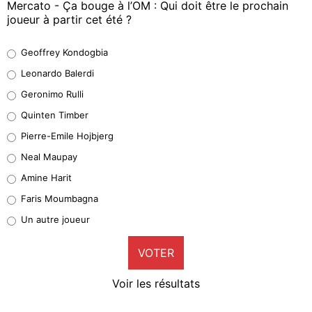
Mercato - Ça bouge à l’OM : Qui doit être le prochain
joueur à partir cet été ?
Geoffrey Kondogbia
Geoffrey Kondogbia
38%
Leonardo Balerdi
Leonardo Balerdi
Geronimo Rulli
32%
Quinten Timber
Geronimo Rulli
Pierre-Emile Hojbjerg
5%
Neal Maupay
Quinten Timber
Amine Harit
1%
Faris Moumbagna
Pierre-Emile Hojbjerg
Un autre joueur
9%
VOTER
Neal Maupay
4%
Voir les résultats
Amine Harit