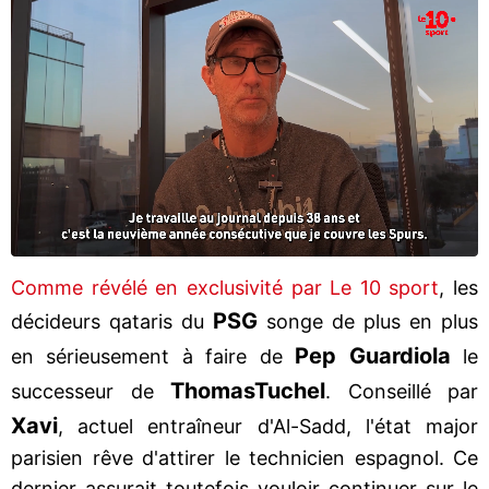
Comme révélé en exclusivité par Le 10 sport
, les
PSG
décideurs qataris du
songe de plus en plus
Pep Guardiola
en sérieusement à faire de
le
Thomas
Tuchel
successeur de
. Conseillé par
Xavi
, actuel entraîneur d'Al-Sadd, l'état major
parisien rêve d'attirer le technicien espagnol. Ce
dernier assurait toutefois vouloir continuer sur le