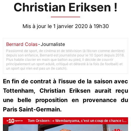
Christian Eriksen !
Mis à jour le 1 janvier 2020 à 19h30
Bernard Colas
-
Journaliste
Passionné de sport, de cinéma et de télévision (à l’écran comme derrière)
depuis son enfance, Bernard est journaliste pour le 10 Sport depuis 2018.
Plus habile clavier en main que ballon au pied, il décide de couvrir
principalement un sport adulé, critiqué et détesté à la fois (le football) et
un sport qui n’en est pas un (le catch).
En fin de contrat à l'issue de la saison avec
Tottenham, Christian Eriksen aurait reçu
une belle proposition en provenance du
Paris Saint-Germain.