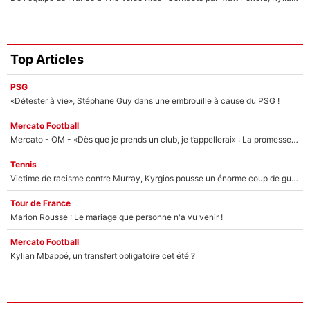
Top Articles
PSG
«Détester à vie», Stéphane Guy dans une embrouille à cause du PSG !
Mercato Football
Mercato - OM - «Dès que je prends un club, je t’appellerai» : La promesse de Marcelino au moment de claquer la porte
Tennis
Victime de racisme contre Murray, Kyrgios pousse un énorme coup de gueule !
Tour de France
Marion Rousse : Le mariage que personne n'a vu venir !
Mercato Football
Kylian Mbappé, un transfert obligatoire cet été ?