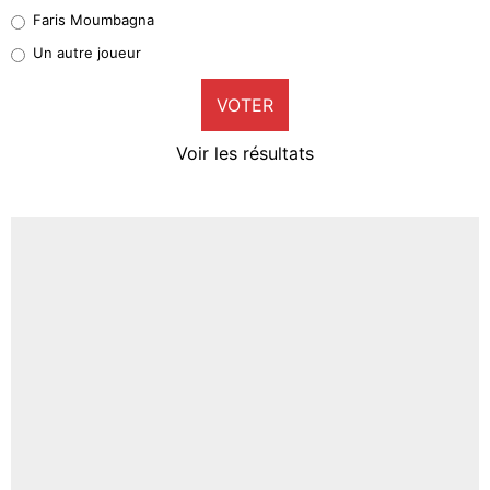
1%
Faris Moumbagna
Pierre-Emile Hojbjerg
Un autre joueur
9%
VOTER
Neal Maupay
4%
Voir les résultats
Amine Harit
3%
Faris Moumbagna
4%
Un autre joueur
5%
1672 personnes ont participé aux votes.