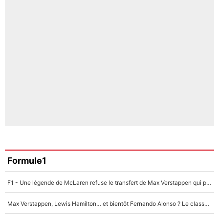
Formule1
F1 - Une légende de McLaren refuse le transfert de Max Verstappen qui pourrait «faire des vagues» et plomber l'ambiance dans l'équipe
Max Verstappen, Lewis Hamilton… et bientôt Fernando Alonso ? Le classement des pilotes les mieux payés en Formule 1 risque de changer !