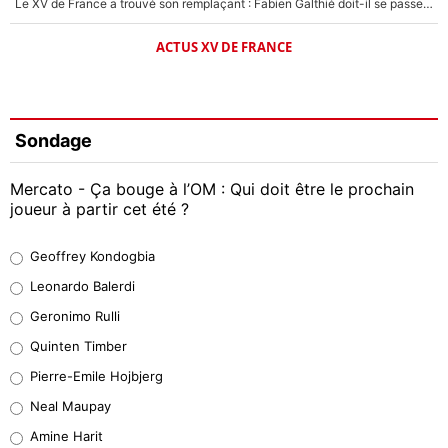
Le XV de France a trouvé son remplaçant : Fabien Galthié doit-il se passer d'Antoine Dupont ?
ACTUS XV DE FRANCE
Sondage
Mercato - Ça bouge à l’OM : Qui doit être le prochain
joueur à partir cet été ?
Geoffrey Kondogbia
Geoffrey Kondogbia
38%
Leonardo Balerdi
Leonardo Balerdi
Geronimo Rulli
32%
Quinten Timber
Geronimo Rulli
Pierre-Emile Hojbjerg
5%
Neal Maupay
Quinten Timber
Amine Harit