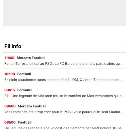
Fil info
11h00
Mercato Football
Ferran Torres a dit oui au PSG : Le FC Barcelone prend la parole alors qu'un transfert de l'attaquant espagnol prend forme
10h00
Football
En plein cauchemar après son transfert à l'OM, Quinten Timber raconte ses doutes après sa signature à Marseille
09h15
Formule1
F1 - Une légende de McLaren refuse le transfert de Max Verstappen qui pourrait «faire des vagues» et plomber l'ambiance dans l'équipe
09h00
Mercato Football
Yan Diomandé était trop cher pour le PSG : Voilà pourquoi le Real Madrid a accepté de payer la somme record de 140M€ pour boucler son transfert !
08h00
Football
De l'équipe de France à The Voice Kids : Contacté par Matt Pokora, Kylian Mbappé a accepté de jouer un rôle inédit sur TF1 !