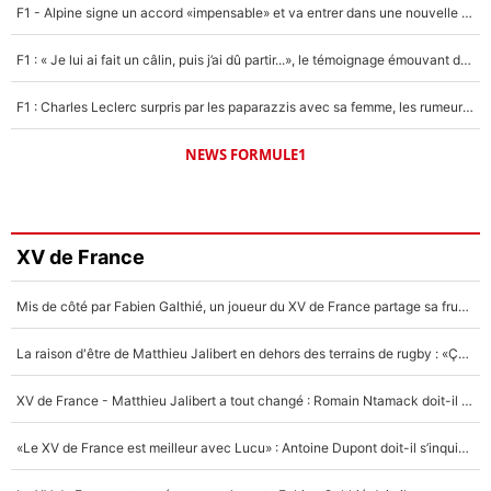
F1 - Alpine signe un accord «impensable» et va entrer dans une nouvelle dimension : Grande nouvelle pour Pierre Gasly !
F1 : « Je lui ai fait un câlin, puis j’ai dû partir...», le témoignage émouvant de Max Verstappen sur sa fille
F1 : Charles Leclerc surpris par les paparazzis avec sa femme, les rumeurs étaient vraies !
NEWS FORMULE1
XV de France
Mis de côté par Fabien Galthié, un joueur du XV de France partage sa frustration : «ils ne me l’ont pas dit tout de suite»
La raison d'être de Matthieu Jalibert en dehors des terrains de rugby : «Ça m'atteint autant que si tu touches à un membre de ma famille»
XV de France - Matthieu Jalibert a tout changé : Romain Ntamack doit-il s’inquiéter pour sa place à un an de la Coupe du monde ?
«Le XV de France est meilleur avec Lucu» : Antoine Dupont doit-il s’inquiéter pour sa place ?