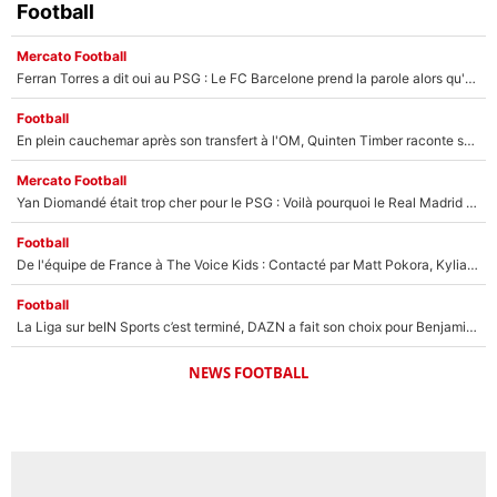
Football
Mercato Football
Ferran Torres a dit oui au PSG : Le FC Barcelone prend la parole alors qu'un transfert de l'attaquant espagnol prend forme
Football
En plein cauchemar après son transfert à l'OM, Quinten Timber raconte ses doutes après sa signature à Marseille
Mercato Football
Yan Diomandé était trop cher pour le PSG : Voilà pourquoi le Real Madrid a accepté de payer la somme record de 140M€ pour boucler son transfert !
Football
De l'équipe de France à The Voice Kids : Contacté par Matt Pokora, Kylian Mbappé a accepté de jouer un rôle inédit sur TF1 !
Football
La Liga sur beIN Sports c’est terminé, DAZN a fait son choix pour Benjamin Da Silva et Omar Da Fonseca !
NEWS FOOTBALL