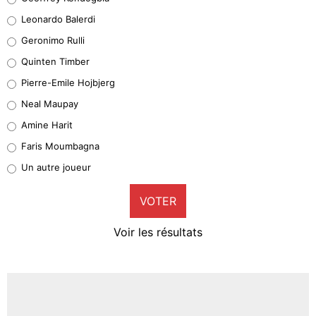
37%
Leonardo Balerdi
Leonardo Balerdi
Geronimo Rulli
32%
Quinten Timber
Geronimo Rulli
Pierre-Emile Hojbjerg
5%
Neal Maupay
Quinten Timber
Amine Harit
1%
Faris Moumbagna
Pierre-Emile Hojbjerg
Un autre joueur
8%
VOTER
Neal Maupay
4%
Voir les résultats
Amine Harit
3%
Faris Moumbagna
4%