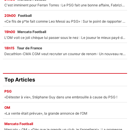
C'est imminent pour Ferran Torres : Le PSG fait une bonne affaire, Fabrizio Romano révèle le vrai prix du joueur !
20h00
Football
«Ce fils de p*te fait comme Leo Messi au PSG» : Sur le point de rapporter gros à l'OM, Facundo Medina raconte son clash avec des supporters !
19h00
Mercato Football
L'OM voit ce joli chèque lui passer sous le nez : Le joueur le mieux payé du club refuse de partir, son transfert est annulé à la dernière minute !
18h15
Tour de France
Decathlon-CMA CGM veut recruter un coureur de renom : Un nouveau renfort important arrive pour Paul Seixas ?
Top Articles
PSG
«Détester à vie», Stéphane Guy dans une embrouille à cause du PSG !
OM
«La vente était prévue», la grande annonce de l’OM
Mercato Football
Mercato - OM - «Dès que je prends un club, je t’appellerai» : La promesse de Marcelino au moment de claquer la porte