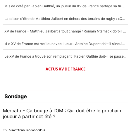
Mis de côté par Fabien Galthié, un joueur du XV de France partage sa frustration : «ils ne me l’ont pas dit tout de suite»
La raison d'être de Matthieu Jalibert en dehors des terrains de rugby : «Ça m'atteint autant que si tu touches à un membre de ma famille»
XV de France - Matthieu Jalibert a tout changé : Romain Ntamack doit-il s’inquiéter pour sa place à un an de la Coupe du monde ?
«Le XV de France est meilleur avec Lucu» : Antoine Dupont doit-il s’inquiéter pour sa place ?
Le XV de France a trouvé son remplaçant : Fabien Galthié doit-il se passer d'Antoine Dupont ?
ACTUS XV DE FRANCE
Sondage
Mercato - Ça bouge à l’OM : Qui doit être le prochain
joueur à partir cet été ?
Geoffrey Kondogbia
Geoffrey Kondogbia