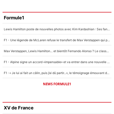
Formule1
Lewis Hamilton poste de nouvelles photos avec Kim Kardashian : Ses fans le voient déjà redevenir champion du monde de F1 grâce à elle !
F1 - Une légende de McLaren refuse le transfert de Max Verstappen qui pourrait «faire des vagues» et plomber l'ambiance dans l'équipe
Max Verstappen, Lewis Hamilton… et bientôt Fernando Alonso ? Le classement des pilotes les mieux payés en Formule 1 risque de changer !
F1 - Alpine signe un accord «impensable» et va entrer dans une nouvelle dimension : Grande nouvelle pour Pierre Gasly !
F1 : « Je lui ai fait un câlin, puis j’ai dû partir...», le témoignage émouvant de Max Verstappen sur sa fille
NEWS FORMULE1
XV de France