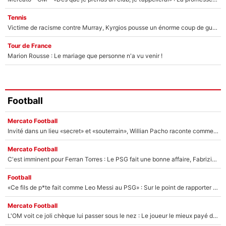
Tennis
Victime de racisme contre Murray, Kyrgios pousse un énorme coup de gueule !
Tour de France
Marion Rousse : Le mariage que personne n'a vu venir !
Football
Mercato Football
Invité dans un lieu «secret» et «souterrain», Willian Pacho raconte comment il a négocié son transfert au PSG !
Mercato Football
C'est imminent pour Ferran Torres : Le PSG fait une bonne affaire, Fabrizio Romano révèle le vrai prix du joueur !
Football
«Ce fils de p*te fait comme Leo Messi au PSG» : Sur le point de rapporter gros à l'OM, Facundo Medina raconte son clash avec des supporters !
Mercato Football
L'OM voit ce joli chèque lui passer sous le nez : Le joueur le mieux payé du club refuse de partir, son transfert est annulé à la dernière minute !