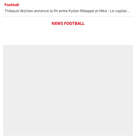
Football
Thibaud Vézirian annonce la fin entre Kylian Mbappé et Nike : Le capitaine de l'équipe de France lui répond sur Instagram !
NEWS FOOTBALL