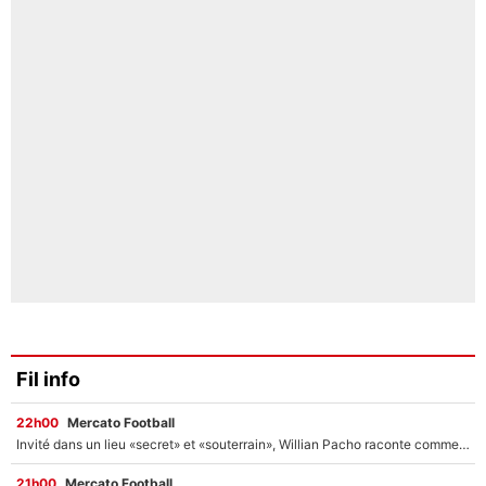
Fil info
22h00
Mercato Football
Invité dans un lieu «secret» et «souterrain», Willian Pacho raconte comment il a négocié son transfert au PSG !
21h00
Mercato Football