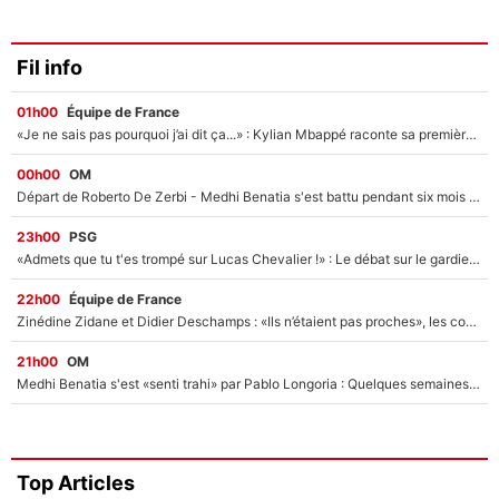
Fil info
01h00
Équipe de France
«Je ne sais pas pourquoi j’ai dit ça...» : Kylian Mbappé raconte sa première rencontre avec Zinédine Zidane (et c’est très drôle)
00h00
OM
Départ de Roberto De Zerbi - Medhi Benatia s'est battu pendant six mois pour le retenir à l'OM, le PSG a été le naufrage de trop : «Je pars avec toi»
23h00
PSG
«Admets que tu t'es trompé sur Lucas Chevalier !» : Le débat sur le gardien du PSG vire au clash à l'After Foot
22h00
Équipe de France
Zinédine Zidane et Didier Deschamps : «Ils n’étaient pas proches», les confidences d’un membre de l’équipe de France 1998 sur leur relation spéciale
21h00
OM
Medhi Benatia s'est «senti trahi» par Pablo Longoria : Quelques semaines après son départ, l'ancien directeur de football de l'OM règle ses comptes
Top Articles