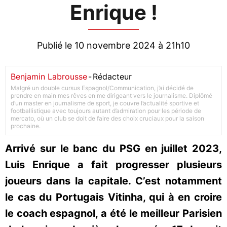
Enrique !
Publié le 10 novembre 2024 à 21h10
Benjamin Labrousse
-
Rédacteur
Malgré un double cursus Espagnol/Communication, j’ai décidé de
prendre en main mes rêves en me dirigeant vers le journalisme. Diplômé
d’un master en journalisme de sport, je couvre l’actualité sportive et
footballistique avec toujours autant d’admiration pour les période de
mercato, où un club se doit de faire des choix cruciaux pour la saison
prochaine.
Arrivé sur le banc du PSG en juillet 2023,
Luis Enrique a fait progresser plusieurs
joueurs dans la capitale. C’est notamment
le cas du Portugais Vitinha, qui à en croire
le coach espagnol, a été le meilleur Parisien