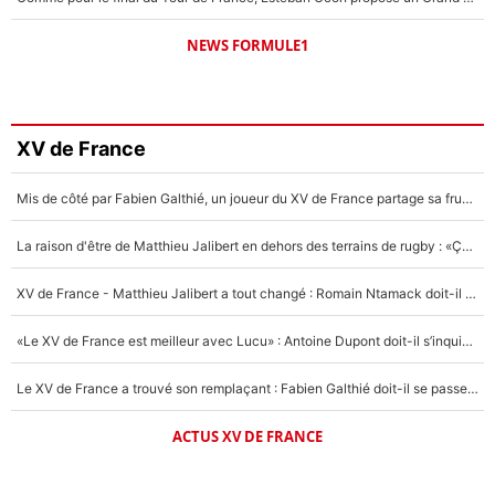
NEWS FORMULE1
XV de France
Mis de côté par Fabien Galthié, un joueur du XV de France partage sa frustration : «ils ne me l’ont pas dit tout de suite»
La raison d'être de Matthieu Jalibert en dehors des terrains de rugby : «Ça m'atteint autant que si tu touches à un membre de ma famille»
XV de France - Matthieu Jalibert a tout changé : Romain Ntamack doit-il s’inquiéter pour sa place à un an de la Coupe du monde ?
«Le XV de France est meilleur avec Lucu» : Antoine Dupont doit-il s’inquiéter pour sa place ?
Le XV de France a trouvé son remplaçant : Fabien Galthié doit-il se passer d'Antoine Dupont ?
ACTUS XV DE FRANCE