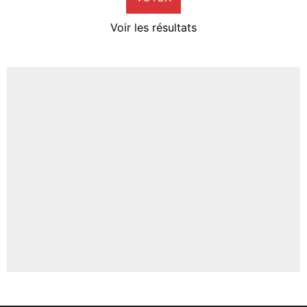
4%
Voir les résultats
Amine Harit
3%
Faris Moumbagna
4%
Un autre joueur
5%
1619 personnes ont participé aux votes.