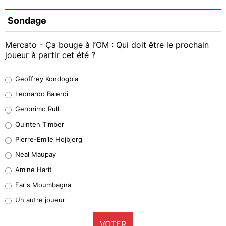
Sondage
Mercato - Ça bouge à l’OM : Qui doit être le prochain
joueur à partir cet été ?
Geoffrey Kondogbia
Geoffrey Kondogbia
38%
Leonardo Balerdi
Leonardo Balerdi
Geronimo Rulli
32%
Quinten Timber
Geronimo Rulli
Pierre-Emile Hojbjerg
5%
Neal Maupay
Quinten Timber
Amine Harit
1%
Faris Moumbagna
Pierre-Emile Hojbjerg
Un autre joueur
9%
VOTER
Neal Maupay