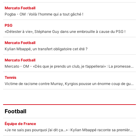
Mercato Football
Pogba - OM : Voilà l'homme qui a tout gâché !
PSG
«Détester à vie», Stéphane Guy dans une embrouille à cause du PSG !
Mercato Football
Kylian Mbappé, un transfert obligatoire cet été ?
Mercato Football
Mercato - OM - «Dès que je prends un club, je t’appellerai» : La promesse de Marcelino au moment de claquer la porte
Tennis
Victime de racisme contre Murray, Kyrgios pousse un énorme coup de gueule !
Football
Équipe de France
«Je ne sais pas pourquoi j’ai dit ça...» : Kylian Mbappé raconte sa première rencontre avec Zinédine Zidane (et c’est très drôle)