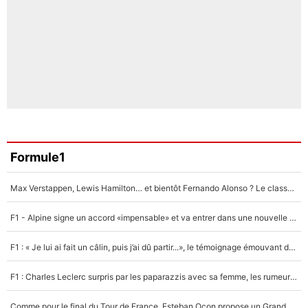
Formule1
Max Verstappen, Lewis Hamilton… et bientôt Fernando Alonso ? Le classement des pilotes les mieux payés en Formule 1 risque de changer !
F1 - Alpine signe un accord «impensable» et va entrer dans une nouvelle dimension : Grande nouvelle pour Pierre Gasly !
F1 : « Je lui ai fait un câlin, puis j’ai dû partir...», le témoignage émouvant de Max Verstappen sur sa fille
F1 : Charles Leclerc surpris par les paparazzis avec sa femme, les rumeurs étaient vraies !
Comme pour le final du Tour de France, Esteban Ocon propose un Grand Prix de Formule 1 à Paris : «Autour de l’Arc de Triomphe, ce serait génial» !