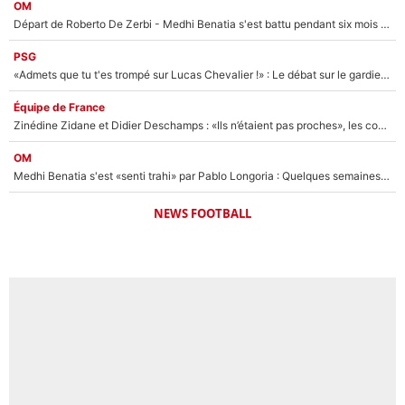
OM
Départ de Roberto De Zerbi - Medhi Benatia s'est battu pendant six mois pour le retenir à l'OM, le PSG a été le naufrage de trop : «Je pars avec toi»
PSG
«Admets que tu t'es trompé sur Lucas Chevalier !» : Le débat sur le gardien du PSG vire au clash à l'After Foot
Équipe de France
Zinédine Zidane et Didier Deschamps : «Ils n’étaient pas proches», les confidences d’un membre de l’équipe de France 1998 sur leur relation spéciale
OM
Medhi Benatia s'est «senti trahi» par Pablo Longoria : Quelques semaines après son départ, l'ancien directeur de football de l'OM règle ses comptes
NEWS FOOTBALL